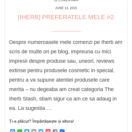
12 COMENTARII
JUNE 13, 2015
[IHERB] PREFERATELE MELE #2
Despre numeroasele mele comenzi pe Iherb am
scris de multe ori pe blog, impreuna cu mici
impresii despre produse sau, uneori, reviews
extinse pentru produsele cosmetic in special,
pentru a va supune atentiei produsele care
merita – nu degeaba am creat categoria The
Iherb Stash, stiam sigur ca am ce sa adaug in
ea. La sugestia …
Ți-a plăcut? Împărtășește și altora!
Facebook
WhatsApp
Messenger
Email
Twitter
Pinterest
Copy
Share