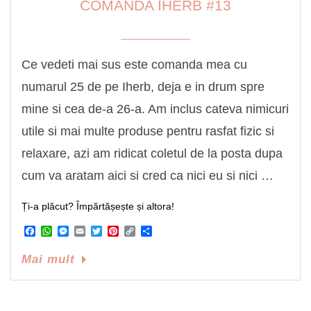
COMANDA IHERB #13
Ce vedeti mai sus este comanda mea cu
numarul 25 de pe Iherb, deja e in drum spre
mine si cea de-a 26-a. Am inclus cateva nimicuri
utile si mai multe produse pentru rasfat fizic si
relaxare, azi am ridicat coletul de la posta dupa
cum va aratam aici si cred ca nici eu si nici …
Ți-a plăcut? Împărtășește și altora!
Facebook
WhatsApp
Messenger
Email
Twitter
Pinterest
Copy
Share
Link
Mai mult