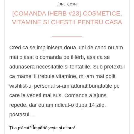
JUNE 7, 2016
[COMANDA IHERB #23] COSMETICE,
VITAMINE SI CHESTII PENTRU CASA
Cred ca se implinisera doua luni de cand nu am
mai plasat o comanda pe iHerb, asa ca se
adunasera necesitatile si tentatiile. Sub pretextul
ca mamei ii trebuie vitamine, mi-am mai golit
wishlist-ul personal si-am adunat bunatatile pe
care le vedeti mai sus. Comanda a ajuns
repede, dar eu am ridicat-o dupa 14 zile,
postasul …
Ți-a plăcut? Împărtășește și altora!