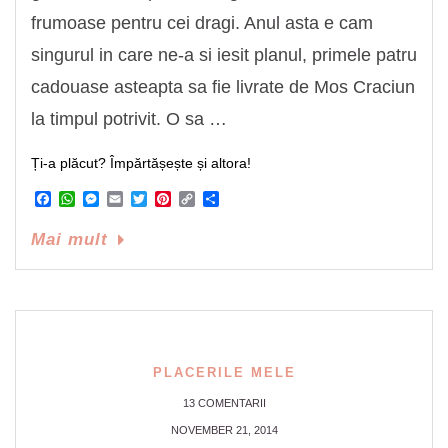
frumoase pentru cei dragi. Anul asta e cam
singurul in care ne-a si iesit planul, primele patru
cadouase asteapta sa fie livrate de Mos Craciun
la timpul potrivit. O sa …
Ți-a plăcut? Împărtășește și altora!
Facebook
WhatsApp
Messenger
Email
Twitter
Pinterest
Copy
Share
Link
Mai mult
PLACERILE MELE
13 COMENTARII
NOVEMBER 21, 2014