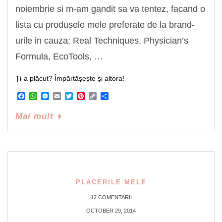
noiembrie si m-am gandit sa va tentez, facand o
lista cu produsele mele preferate de la brand-
urile in cauza: Real Techniques, Physician’s
Formula, EcoTools, …
Ți-a plăcut? Împărtășește și altora!
Facebook
WhatsApp
Messenger
Email
Twitter
Pinterest
Copy
Share
Link
Mai mult
PLACERILE MELE
12 COMENTARII
OCTOBER 29, 2014