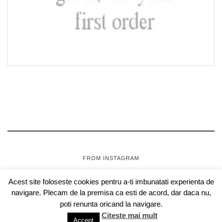
FROM INSTAGRAM
Acest site foloseste cookies pentru a-ti imbunatati experienta de
SEPTEMBRIE, JOI
- OAZA PENTRU FETE
navigare. Plecam de la premisa ca esti de acord, dar daca nu,
COPYRIGHT © 2018 SEPTEMBRIEJOI.COM , WEBDESIGN
poti renunta oricand la navigare.
CLOUDBERRIES.RO
Citeste mai mult
Accept