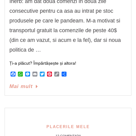
Iherb: am dat doua comenzi in doua zile
consecutive pentru ca asa au intrat pe stoc
produsele pe care le pandeam. M-a motivat si
transportul gratuit la comenzile de peste 40$
(din ce am vazut, si acum e la fel), dar si noua
politica de …
Ți-a plăcut? Împărtășește și altora!
Facebook
WhatsApp
Messenger
Email
Twitter
Pinterest
Copy
Share
Link
Mai mult
PLACERILE MELE