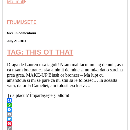
Link
Share
Mai mult
FRUMUSETE
Nici un comentariu
July 21, 2011
TAG: THIS OT THAT
Draga de Lauren m-a taguit! N-am mai facut un tag demult, asa
ca m-am bucurat ca si-a amintit de mine si nu mi-a dat o sarcina
prea grea. MAKE-UP Blush or bronzer – Ma lupt cu
amandoua si mi se pare ca nu stiu sa le folosesc… In aceasta
vara, datorita Cameliei, am folosit exclusiv …
Ți-a plăcut? Împărtășește și altora!
Facebook
WhatsApp
Messenger
Email
Twitter
Pinterest