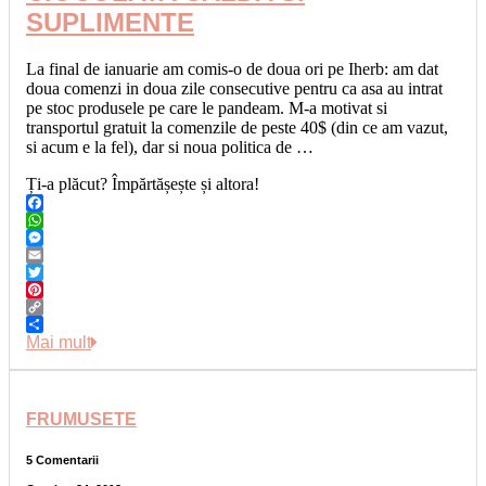
SUPLIMENTE
La final de ianuarie am comis-o de doua ori pe Iherb: am dat
doua comenzi in doua zile consecutive pentru ca asa au intrat
pe stoc produsele pe care le pandeam. M-a motivat si
transportul gratuit la comenzile de peste 40$ (din ce am vazut,
si acum e la fel), dar si noua politica de …
Ți-a plăcut? Împărtășește și altora!
Facebook
WhatsApp
Messenger
Email
Twitter
Pinterest
Copy
Link
Share
Mai mult
FRUMUSETE
5 Comentarii