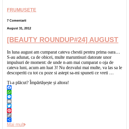
FRUMUSETE
7 Comentarii
August 31, 2012
[BEAUTY ROUNDUP#24] AUGUST
In luna august am cumparat cateva chestii pentru prima oara…
S-au adunat, ca de obicei, multe maruntisuri datorate unor
impulsuri de moment: de unde n-am mai cumparat o oja de
cateva luni, acum am luat 3! Nu dezvalui mai multe, va las sa le
descoperiti cu tot cu poze si astept sa-mi spuneti ce vreti …
Ți-a plăcut? Împărtășește și altora!
Facebook
WhatsApp
Messenger
Email
Twitter
Pinterest
Copy
Link
Share
Mai mult