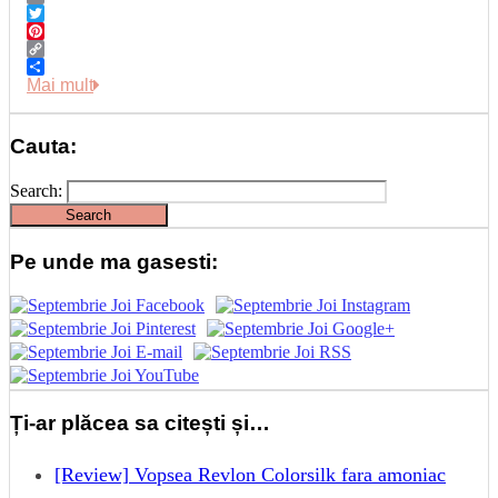
Email
Twitter
Pinterest
Copy
Link
Share
Mai mult
Cauta:
Search:
Pe unde ma gasesti:
Ți-ar plăcea sa citești și…
[Review] Vopsea Revlon Colorsilk fara amoniac