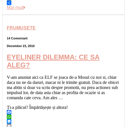
Copy
Link
Share
Mai mult
FRUMUSETE
14 Comentarii
December 23, 2010
EYELINER DILEMMA: CE SA
ALEG?
V-am anuntat aici ca ELF se joaca de-a Mosul cu noi si, chiar
daca nu ne da daruri, macar ni le trimite gratuit. Daca de obicei
ma abtin si doar va scriu despre promotii, nu prea actionez sub
impulsul lor, de data asta chiar as profita de ocazie si as
comanda cate ceva. Am ales …
Ți-a plăcut? Împărtășește și altora!
Facebook
WhatsApp
Messenger