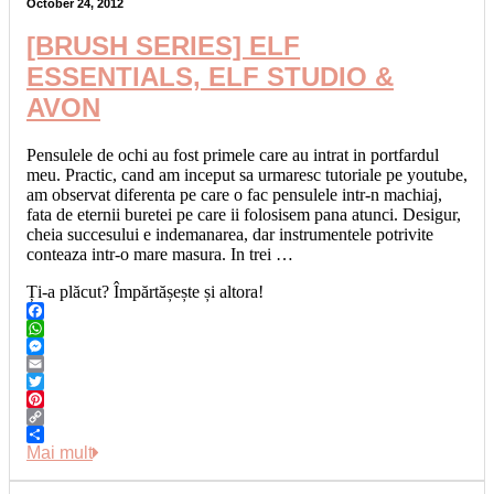
October 24, 2012
[BRUSH SERIES] ELF
ESSENTIALS, ELF STUDIO &
AVON
Pensulele de ochi au fost primele care au intrat in portfardul
meu. Practic, cand am inceput sa urmaresc tutoriale pe youtube,
am observat diferenta pe care o fac pensulele intr-n machiaj,
fata de eternii buretei pe care ii folosisem pana atunci. Desigur,
cheia succesului e indemanarea, dar instrumentele potrivite
conteaza intr-o mare masura. In trei …
Ți-a plăcut? Împărtășește și altora!
Facebook
WhatsApp
Messenger
Email
Twitter
Pinterest
Copy
Link
Share
Mai mult