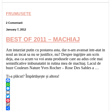
FRUMUSETE
2 Comentarii
January 7, 2012
BEST OF 2011 – MACHIAJ
Am intarziat putin cu postarea asta, dar n-am avansat intr-atat in
noul an incat sa nu se justifice, nu? Despre ingrijire am scris
deja, asa ca acum va voi arata produsele care au adus cele mai
semnificative imbunatatiri in rutina mea de machiaj. Lacul de
buze Couleurs Nature Yves Rocher – Rose Des Sables a …
Ți-a plăcut? Împărtășește și altora!
Facebook
WhatsApp
Messenger
Email
Twitter
Pinterest
Copy