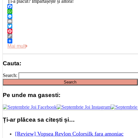
Ți-a plăcut? Împărtășește și altora!
Facebook
WhatsApp
Messenger
Email
Twitter
Pinterest
Copy
Link
Share
Mai mult
Cauta:
Search:
Pe unde ma gasesti:
Ți-ar plăcea sa citești și…
[Review] Vopsea Revlon Colorsilk fara amoniac