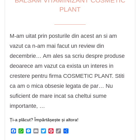
BALSAM VITAMINIZANT COSMETIC
PLANT
M-am uitat prin posturile din acest an si am
vazut ca n-am mai facut un review din
decembrie… Am ales sa scriu despre produse
deoarece am vazut ca exista un interes in
crestere pentru firma COSMETIC PLANT. Stiti
ca am o mica obsesie legata de par… Nu
suficient de mare incat sa cheltui sume
importante, …
Ți-a plăcut? Împărtășește și altora!
Facebook
WhatsApp
Messenger
Email
Twitter
Pinterest
Copy
Share
Link