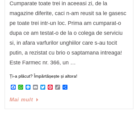
Cumparate toate trei in aceeasi zi, de la
magazine diferite, caci n-am reusit sa le gasesc
pe toate trei intr-un loc. Prima am cumparat-o
dupa ce am testat-o de la o colega de serviciu
si, in afara varfurilor unghiilor care s-au tocit
putin, a rezistat cu brio o saptamana intreaga!
Este Farmec nr. 366, un …
Ți-a plăcut? Împărtășește și altora!
Facebook
WhatsApp
Messenger
Email
Twitter
Pinterest
Copy
Share
Link
Mai mult