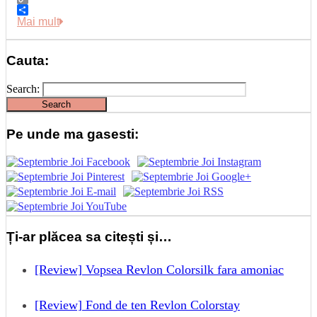
Copy
Link
Share
Mai mult
Cauta:
Search:
Pe unde ma gasesti:
Ți-ar plăcea sa citești și…
[Review] Vopsea Revlon Colorsilk fara amoniac
[Review] Fond de ten Revlon Colorstay