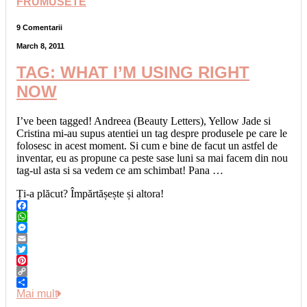
FRUMUSETE
9 Comentarii
March 8, 2011
TAG: WHAT I’M USING RIGHT
NOW
I’ve been tagged! Andreea (Beauty Letters), Yellow Jade si
Cristina mi-au supus atentiei un tag despre produsele pe care le
folosesc in acest moment. Si cum e bine de facut un astfel de
inventar, eu as propune ca peste sase luni sa mai facem din nou
tag-ul asta si sa vedem ce am schimbat! Pana …
Ți-a plăcut? Împărtășește și altora!
Facebook
WhatsApp
Messenger
Email
Twitter
Pinterest
Copy
Link
Share
Mai mult