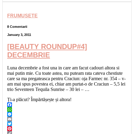
FRUMUSETE
8 Comentarii
January 3, 2011
[BEAUTY ROUNDUP#4]
DECEMBRIE
Luna decembrie a fost una in care am facut cadouri altora si
mai putin mie. Cu toate astea, nu puteam rata cateva chestiute
care sa ma pregateasca pentru Craciun: oja Farmec nr. 354 – v-
am mai spus povestea ei, chiar am purtat-o de Craciun – 5,5 lei
trio Seventeen Tequila Sunrise – 30 lei – …
Ți-a plăcut? Împărtășește și altora!
Facebook
WhatsApp
Messenger
Email
Twitter
Pinterest