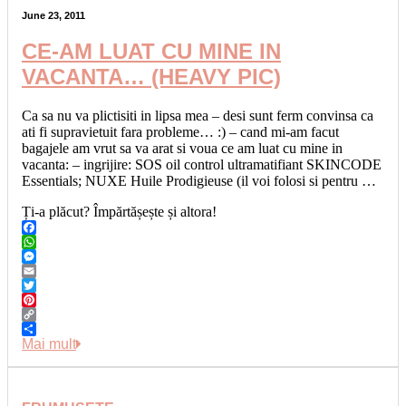
June 23, 2011
CE-AM LUAT CU MINE IN
VACANTA… (HEAVY PIC)
Ca sa nu va plictisiti in lipsa mea – desi sunt ferm convinsa ca
ati fi supravietuit fara probleme… :) – cand mi-am facut
bagajele am vrut sa va arat si voua ce am luat cu mine in
vacanta: – ingrijire: SOS oil control ultramatifiant SKINCODE
Essentials; NUXE Huile Prodigieuse (il voi folosi si pentru …
Ți-a plăcut? Împărtășește și altora!
Facebook
WhatsApp
Messenger
Email
Twitter
Pinterest
Copy
Link
Share
Mai mult