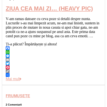
ZIUA CEA MAI ZI… (HEAVY PIC)
V-am ramas datoare cu ceva poze si detalii despre nunta.
Lucrurile s-au mai limpezit acum, ne-am mai linistit, suntem in
plin proces de mutare in noua casuta si apoi chiar gata, ne-am
potolit ca ne-a ajuns suspansul pe anul asta. Este prima data
cand pun poze cu mine pe blog, asa ca am ceva emotii. …
Ți-a plăcut? Împărtășește și altora!
Facebook
WhatsApp
Messenger
Email
Twitter
Pinterest
Copy
Link
Share
Mai mult
FRUMUSETE
2 Comentarii