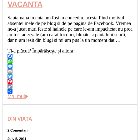
VACANTA
Saptamana trecuta am fost in concediu, acesta fiind motivul
absentei mele de pe blog si de pe pagina de Facebook. Vremea
ne-a jucat mari feste si hainele pe care le-am impachetat nu prea
au fost adecvate (am carat tricouri, bluzite si pantaloni scurti,
dar n-am iesit din blugi si mi-am pus la un moment dat …
Ți-a plăcut? Împărtășește și altora!
Facebook
WhatsApp
Messenger
Email
Twitter
Pinterest
Copy
Link
Share
Mai mult
DIN VIATA
2 Comentarii
July 5, 2011