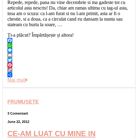
Repede, repede, pana nu vine decembrie si ma gadeste tot cu
articolul asta nescris! Da, chiar am ramas ultima cu tag-ul asta,
insa am o scuza: ca l-am furat si nu l-am primit, asta ar fi o
chestie, si a doua, ca a circulat cand eu dansam la nunta sau
stateam cu burta la soare, …
Ți-a plăcut? Împărtășește și altora!
Facebook
WhatsApp
Messenger
Email
Twitter
Pinterest
Copy
Link
Share
Mai mult
FRUMUSETE
3 Comentarii
June 22, 2012
CE-AM LUAT CU MINE IN