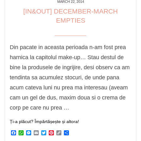
MARCH 22, 2014
[IN&OUT] DECEMBER-MARCH
EMPTIES
Din pacate in aceasta perioada n-am fost prea
harnica la capitolul make-up… Stau destul de
bine la produsele de ingrijire, desi observ ca am
tendinta sa acumulez stocuri, de unde pana
acum cateva luni nu prea ma interesau (aveam
cam un gel de dus, maxim doua si o crema de
corp pe care nu prea …
Ți-a plăcut? Împărtășește și altora!
Facebook
WhatsApp
Messenger
Email
Twitter
Pinterest
Copy
Share
Link