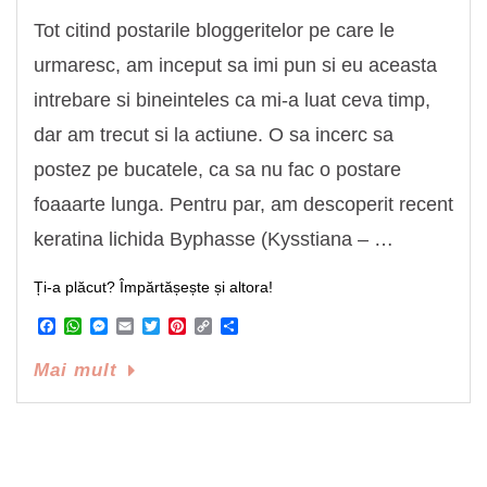
Tot citind postarile bloggeritelor pe care le
urmaresc, am inceput sa imi pun si eu aceasta
intrebare si bineinteles ca mi-a luat ceva timp,
dar am trecut si la actiune. O sa incerc sa
postez pe bucatele, ca sa nu fac o postare
foaaarte lunga. Pentru par, am descoperit recent
keratina lichida Byphasse (Kysstiana – …
Ți-a plăcut? Împărtășește și altora!
Facebook
WhatsApp
Messenger
Email
Twitter
Pinterest
Copy
Share
Link
Mai mult