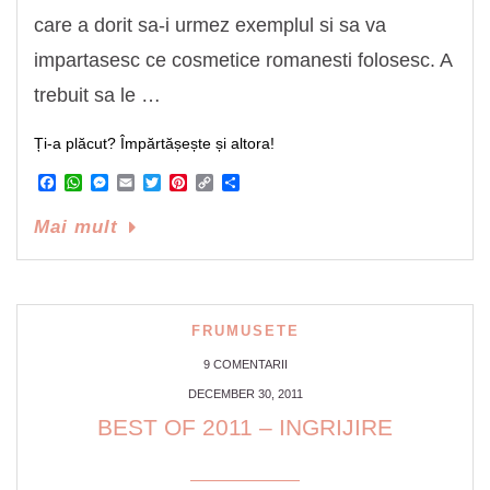
care a dorit sa-i urmez exemplul si sa va
impartasesc ce cosmetice romanesti folosesc. A
trebuit sa le …
Ți-a plăcut? Împărtășește și altora!
Facebook
WhatsApp
Messenger
Email
Twitter
Pinterest
Copy
Share
Link
Mai mult
FRUMUSETE
9 COMENTARII
DECEMBER 30, 2011
BEST OF 2011 – INGRIJIRE