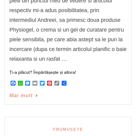
pielii din punctul meu de vedere si articolul
respectiv mi-a adus posibilitatea, prin
intermediul Andreei, sa primesc doua produse
Physiogel, o crema si un gel de curatare pentru
piele sensibila, pe care abia astept sa le pun la
incercare (dupa ce termin articolul planific o baie
relaxanta si un rasfat …
Ți-a plăcut? Împărtășește și altora!
Facebook
WhatsApp
Messenger
Email
Twitter
Pinterest
Copy
Share
Link
Mai mult
FRUMUSETE