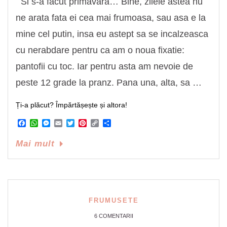
Si s-a facut primavara… Bine, zilele astea nu
ne arata fata ei cea mai frumoasa, sau asa e la
mine cel putin, insa eu astept sa se incalzeasca
cu nerabdare pentru ca am o noua fixatie:
pantofii cu toc. Iar pentru asta am nevoie de
peste 12 grade la pranz. Pana una, alta, sa …
Ți-a plăcut? Împărtășește și altora!
Facebook
WhatsApp
Messenger
Email
Twitter
Pinterest
Copy
Share
Link
Mai mult
FRUMUSETE
6 COMENTARII