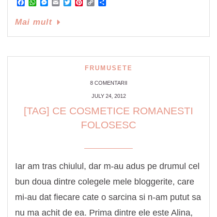
Facebook
WhatsApp
Messenger
Email
Twitter
Pinterest
Copy
Share
Link
Mai mult
FRUMUSETE
8 COMENTARII
JULY 24, 2012
[TAG] CE COSMETICE ROMANESTI
FOLOSESC
Iar am tras chiulul, dar m-au adus pe drumul cel
bun doua dintre colegele mele bloggerite, care
mi-au dat fiecare cate o sarcina si n-am putut sa
nu ma achit de ea. Prima dintre ele este Alina,