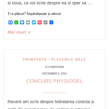
si voua, ca voi scrie despre ea si sper sa …
Ți-a plăcut? Împărtășește și altora!
Facebook
WhatsApp
Messenger
Email
Twitter
Pinterest
Copy
Share
Link
Mai mult
FRUMUSETE
·
PLACERILE MELE
9 COMENTARII
DECEMBER 5, 2013
CONCURS PHYSIOGEL
Recent am scris despre hidratarea corecta a