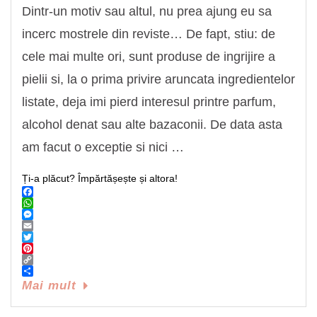
Dintr-un motiv sau altul, nu prea ajung eu sa
incerc mostrele din reviste… De fapt, stiu: de
cele mai multe ori, sunt produse de ingrijire a
pielii si, la o prima privire aruncata ingredientelor
listate, deja imi pierd interesul printre parfum,
alcohol denat sau alte bazaconii. De data asta
am facut o exceptie si nici …
Ți-a plăcut? Împărtășește și altora!
Facebook
WhatsApp
Messenger
Email
Twitter
Pinterest
Copy
Link
Share
Mai mult