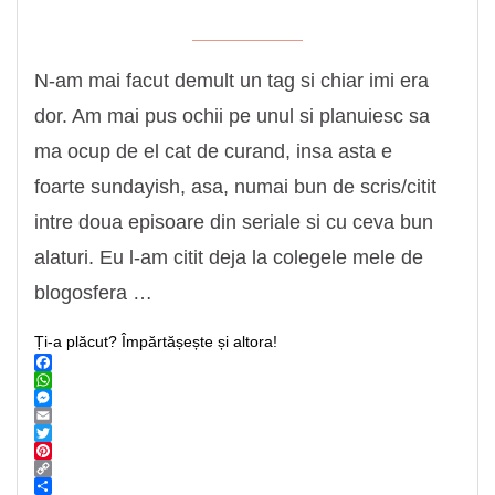
N-am mai facut demult un tag si chiar imi era
dor. Am mai pus ochii pe unul si planuiesc sa
ma ocup de el cat de curand, insa asta e
foarte sundayish, asa, numai bun de scris/citit
intre doua episoare din seriale si cu ceva bun
alaturi. Eu l-am citit deja la colegele mele de
blogosfera …
Ți-a plăcut? Împărtășește și altora!
Facebook
WhatsApp
Messenger
Email
Twitter
Pinterest
Copy