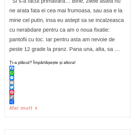
Si s-a facut primavara… Bine, zilele astea nu
ne arata fata ei cea mai frumoasa, sau asa e la
mine cel putin, insa eu astept sa se incalzeasca
cu nerabdare pentru ca am o noua fixatie:
pantofii cu toc. Iar pentru asta am nevoie de
peste 12 grade la pranz. Pana una, alta, sa …
Ți-a plăcut? Împărtășește și altora!
Facebook
WhatsApp
Messenger
Email
Twitter
Pinterest
Copy
Link
Share
Mai mult