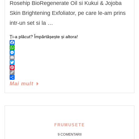
Rosehip BioRegenerate Oil si Kukui & Jojoba
Skin Brightening Exfoliator, pe care le-am prins
intr-un set si la …
Ți-a plăcut? Împărtășește și altora!
Facebook
WhatsApp
Messenger
Email
Twitter
Pinterest
Copy
Link
Share
Mai mult
FRUMUSETE
9 COMENTARII