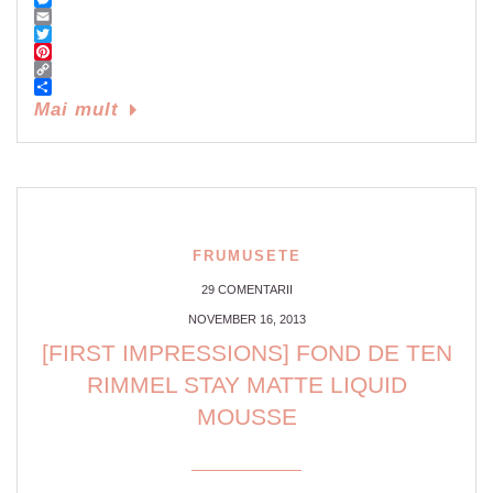
Messenger
Email
Twitter
Pinterest
Copy
Link
Share
Mai mult
FRUMUSETE
29 COMENTARII
NOVEMBER 16, 2013
[FIRST IMPRESSIONS] FOND DE TEN
RIMMEL STAY MATTE LIQUID
MOUSSE