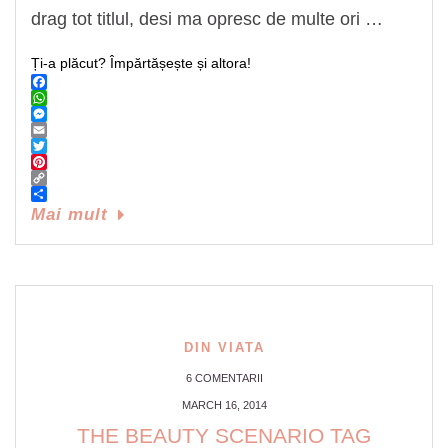
drag tot titlul, desi ma opresc de multe ori …
Ți-a plăcut? Împărtășește și altora!
Facebook
WhatsApp
Messenger
Email
Twitter
Pinterest
Copy
Link
Share
Mai mult
DIN VIATA
6 COMENTARII
MARCH 16, 2014
THE BEAUTY SCENARIO TAG