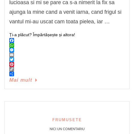
lucioasa si mi se pare ca s-a nimerit la fix sa
ajunga la mine cand a venit iarna, cand frigul si
vantul mi-au uscat cam toata pielea, iar …
Ți-a plăcut? Împărtășește și altora!
Facebook
WhatsApp
Messenger
Email
Twitter
Pinterest
Copy
Link
Share
Mai mult
FRUMUSETE
NICI UN COMENTARIU