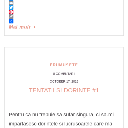
Messenger
Email
Twitter
Pinterest
Copy
Link
Share
Mai mult
FRUMUSETE
8 COMENTARII
OCTOBER 17, 2015
TENTATII SI DORINTE #1
Pentru ca nu trebuie sa sufar singura, ci sa-mi
impartasesc dorintele si lucrusoarele care ma