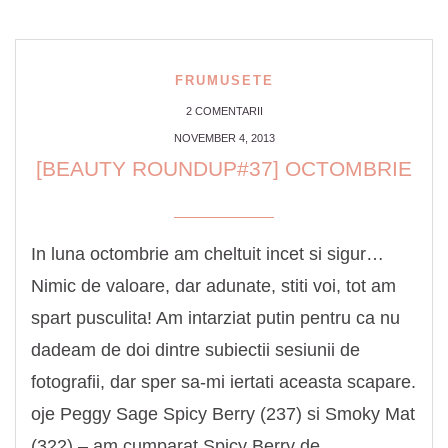
FRUMUSETE
2 COMENTARII
NOVEMBER 4, 2013
[BEAUTY ROUNDUP#37] OCTOMBRIE
In luna octombrie am cheltuit incet si sigur…
Nimic de valoare, dar adunate, stiti voi, tot am
spart pusculita! Am intarziat putin pentru ca nu
dadeam de doi dintre subiectii sesiunii de
fotografii, dar sper sa-mi iertati aceasta scapare.
oje Peggy Sage Spicy Berry (237) si Smoky Mat
(322) – am cumparat Spicy Berry de …