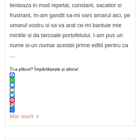
tenteaza in mod repetat, constant, sacaitor si
frustrant, m-am gandit sa-mi vars amarul aici, pe
umarul vostru si sa va arat ce-mi bantuie mie
mintile si da tarcoale portofelului. I-am pus un
nume si-un numar acestei prime editii pentru ca
…
Ți-a plăcut? Împărtășește și altora!
Facebook
WhatsApp
Messenger
Email
Twitter
Pinterest
Copy
Link
Share
Mai mult