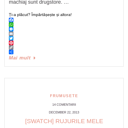
machiaj sunt drugstore. …
Ți-a plăcut? Împărtășește și altora!
Facebook
WhatsApp
Messenger
Email
Twitter
Pinterest
Copy
Link
Share
Mai mult
FRUMUSETE
14 COMENTARII
DECEMBER 22, 2013
[SWATCH] RUJURILE MELE