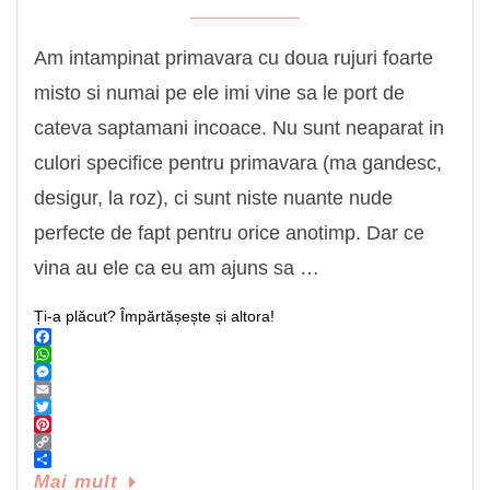
Am intampinat primavara cu doua rujuri foarte
misto si numai pe ele imi vine sa le port de
cateva saptamani incoace. Nu sunt neaparat in
culori specifice pentru primavara (ma gandesc,
desigur, la roz), ci sunt niste nuante nude
perfecte de fapt pentru orice anotimp. Dar ce
vina au ele ca eu am ajuns sa …
Ți-a plăcut? Împărtășește și altora!
Facebook
WhatsApp
Messenger
Email
Twitter
Pinterest
Copy
Link
Share
Mai mult