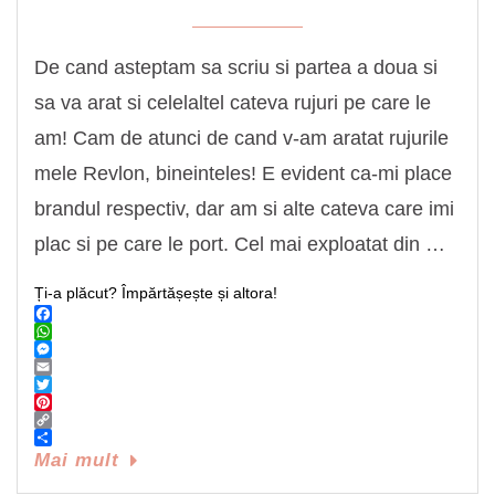
De cand asteptam sa scriu si partea a doua si
sa va arat si celelaltel cateva rujuri pe care le
am! Cam de atunci de cand v-am aratat rujurile
mele Revlon, bineinteles! E evident ca-mi place
brandul respectiv, dar am si alte cateva care imi
plac si pe care le port. Cel mai exploatat din …
Ți-a plăcut? Împărtășește și altora!
Facebook
WhatsApp
Messenger
Email
Twitter
Pinterest
Copy
Link
Share
Mai mult