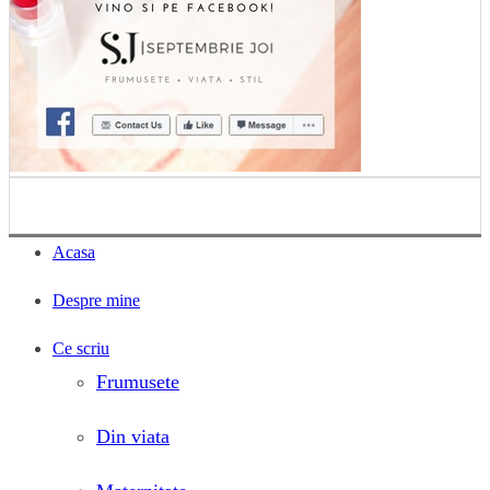
Acasa
Despre mine
Ce scriu
Frumusete
Din viata