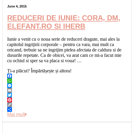
June 4, 2015
REDUCERI DE IUNIE: CORA, DM,
ELEFANT.RO SI IHERB
Iunie a venit cu o noua serie de reduceri dragute, mai ales la
capitolul ingrijirii corporale – pentru ca vara, mai mult ca
oricand, trebuie sa ne ingrijim pielea afectata de caldura si de
dusurile repetate. Ca de obicei, va arat cam ce mi-a facut mie
cu ochiul si sper sa va placa si voua! …
Ți-a plăcut? Împărtășește și altora!
Facebook
WhatsApp
Messenger
Email
Twitter
Pinterest
Copy
Link
Share
Mai mult