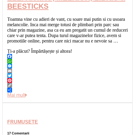
BEESTICKS
Toamna vine cu adieri de vant, cu soare mai putin si cu usoara
melancolie. Inca mai merge totusi de plimbari prin parc sau
chiar prin magazine, asa ca eu am pregatit un cumul de reduceri
care v-ar putea tenta. Dupa turul magazinelor fizice, avem si
promotiile online, pentru care nici macar nu e nevoie sa …
Ți-a plăcut? Împărtășește și altora!
Facebook
WhatsApp
Messenger
Email
Twitter
Pinterest
Copy
Link
Share
Mai mult
FRUMUSETE
17 Comentarii