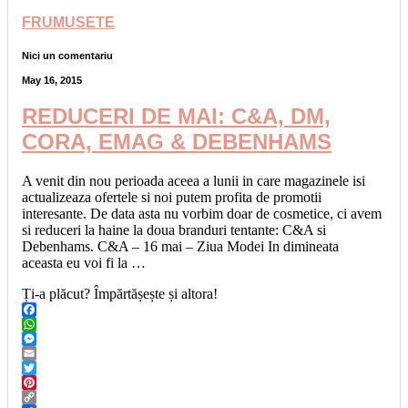
FRUMUSETE
Nici un comentariu
May 16, 2015
REDUCERI DE MAI: C&A, DM,
CORA, EMAG & DEBENHAMS
A venit din nou perioada aceea a lunii in care magazinele isi
actualizeaza ofertele si noi putem profita de promotii
interesante. De data asta nu vorbim doar de cosmetice, ci avem
si reduceri la haine la doua branduri tentante: C&A si
Debenhams. C&A – 16 mai – Ziua Modei In dimineata
aceasta eu voi fi la …
Ți-a plăcut? Împărtășește și altora!
Facebook
WhatsApp
Messenger
Email
Twitter
Pinterest