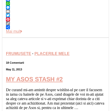
Facebook
WhatsApp
Messenger
Email
Twitter
Pinterest
Copy
Link
Share
Mai mult
FRUMUSETE
·
PLACERILE MELE
18 Comentarii
May 11, 2013
MY ASOS STASH #2
De curand mi-am amintit despre wishlist-ul pe care il facusem
in iarna cu hainele de pe Asos, cand dragele de voi m-ati ajutat
sa aleg cateva articole si v-ati exprimat chiar dorinta de a citi
despre ce am achizitionat. Am mai prezentat (aici si aici) cateva
achizitii de pe Asos si, pentru ca in ultimele …