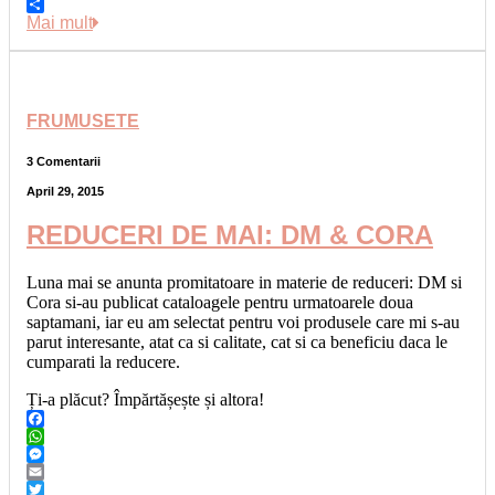
Copy
Link
Share
Mai mult
FRUMUSETE
3 Comentarii
April 29, 2015
REDUCERI DE MAI: DM & CORA
Luna mai se anunta promitatoare in materie de reduceri: DM si
Cora si-au publicat cataloagele pentru urmatoarele doua
saptamani, iar eu am selectat pentru voi produsele care mi s-au
parut interesante, atat ca si calitate, cat si ca beneficiu daca le
cumparati la reducere.
Ți-a plăcut? Împărtășește și altora!
Facebook
WhatsApp
Messenger
Email