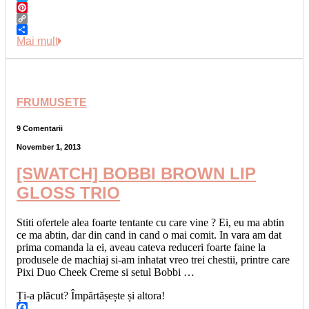
Twitter
Pinterest
Copy
Link
Share
Mai mult
FRUMUSETE
9 Comentarii
November 1, 2013
[SWATCH] BOBBI BROWN LIP
GLOSS TRIO
Stiti ofertele alea foarte tentante cu care vine ? Ei, eu ma abtin
ce ma abtin, dar din cand in cand o mai comit. In vara am dat
prima comanda la ei, aveau cateva reduceri foarte faine la
produsele de machiaj si-am inhatat vreo trei chestii, printre care
Pixi Duo Cheek Creme si setul Bobbi …
Ți-a plăcut? Împărtășește și altora!