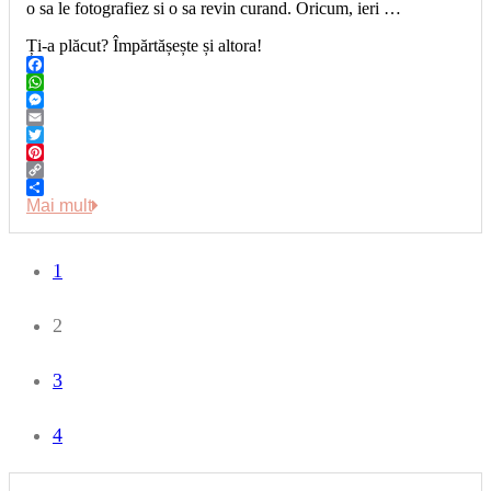
o sa le fotografiez si o sa revin curand. Oricum, ieri …
Ți-a plăcut? Împărtășește și altora!
Facebook
WhatsApp
Messenger
Email
Twitter
Pinterest
Copy
Link
Share
Mai mult
1
2
3
4