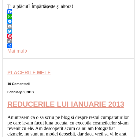
Ți-a plăcut? Împărtășește și altora!
Facebook
WhatsApp
Messenger
Email
Twitter
Pinterest
Copy
Link
Share
Mai mult
PLACERILE MELE
10 Comentarii
February 8, 2013
REDUCERILE LUI IANUARIE 2013
Anuntasem ca o sa scriu pe blog si despre restul cumparaturilor
pe care le-am facut luna trecuta, cu exceptia cosmeticelor si-am
revenit cu ele. Am descoperit acum ca nu am fotografiat
cizmele, nu sunt un model deosebit, dar daca vreti sa vi le arat,