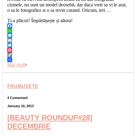
cizmele, nu sunt un model deosebit, dar daca vreti sa vi le arat,
o sa le fotografiez si o sa revin curand. Oricum, ieri …
Ți-a plăcut? Împărtășește și altora!
Facebook
WhatsApp
Messenger
Email
Twitter
Pinterest
Copy
Link
Share
Mai mult
FRUMUSETE
4 Comentarii
January 10, 2013
[BEAUTY ROUNDUP#28]
DECEMBRIE