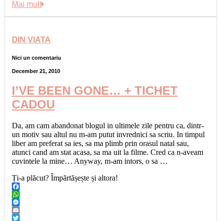
Link
Share
Mai mult
DIN VIATA
Nici un comentariu
December 21, 2010
I’VE BEEN GONE… + TICHET
CADOU
Da, am cam abandonat blogul in ultimele zile pentru ca, dintr-
un motiv sau altul nu m-am putut invrednici sa scriu. In timpul
liber am preferat sa ies, sa ma plimb prin orasul natal sau,
atunci cand am stat acasa, sa ma uit la filme. Cred ca n-aveam
cuvintele la mine… Anyway, m-am intors, o sa …
Ți-a plăcut? Împărtășește și altora!
Facebook
WhatsApp
Messenger
Email