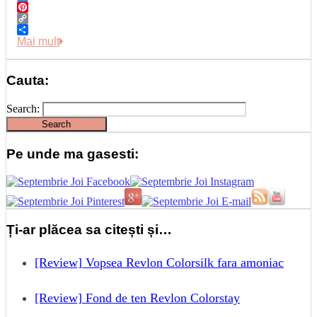
Twitter
Pinterest
Copy
Link
Share
Mai mult
Cauta:
Search:
Pe unde ma gasesti:
Ți-ar plăcea sa citești și…
[Review] Vopsea Revlon Colorsilk fara amoniac
[Review] Fond de ten Revlon Colorstay