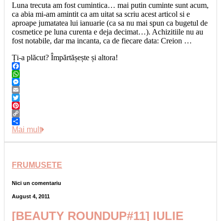
Luna trecuta am fost cumintica… mai putin cuminte sunt acum,
ca abia mi-am amintit ca am uitat sa scriu acest articol si e
aproape jumatatea lui ianuarie (ca sa nu mai spun ca bugetul de
cosmetice pe luna curenta e deja decimat…). Achizitiile nu au
fost notabile, dar ma incanta, ca de fiecare data: Creion …
Ți-a plăcut? Împărtășește și altora!
Facebook
WhatsApp
Messenger
Email
Twitter
Pinterest
Copy
Link
Share
Mai mult
FRUMUSETE
Nici un comentariu
August 4, 2011
[BEAUTY ROUNDUP#11] IULIE