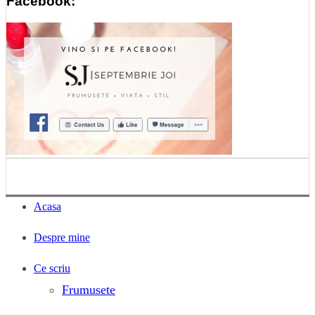
Facebook:
Acasa
Despre mine
Ce scriu
Frumusete