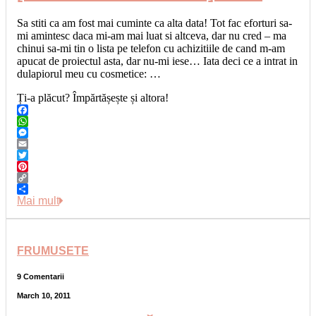
Sa stiti ca am fost mai cuminte ca alta data! Tot fac eforturi sa-
mi amintesc daca mi-am mai luat si altceva, dar nu cred – ma
chinui sa-mi tin o lista pe telefon cu achizitiile de cand m-am
apucat de proiectul asta, dar nu-mi iese… Iata deci ce a intrat in
dulapiorul meu cu cosmetice: …
Ți-a plăcut? Împărtășește și altora!
Facebook
WhatsApp
Messenger
Email
Twitter
Pinterest
Copy
Link
Share
Mai mult
FRUMUSETE
9 Comentarii
March 10, 2011