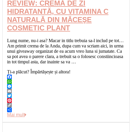
REVIEW: CREMĂ DE ZI
HIDRATANTĂ, CU VITAMINA C
NATURALĂ DIN MĂCEŞE
COSMETIC PLANT
Lung nume, nu-i asa? Macar in titlu trebuia sa-l includ pe tot…
Am primit crema de la Anda, dupa cum va scriam aici, in urma
unui giveaway organizat de ea acum vreo luna si jumatate. Ca
sa pot avea o parere clara, a trebuit sa o folosesc constiincioasa
in tot timpul asta, dar inainte sa va …
Ți-a plăcut? Împărtășește și altora!
Facebook
WhatsApp
Messenger
Email
Twitter
Pinterest
Copy
Link
Share
Mai mult