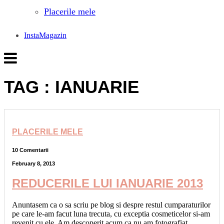
Placerile mele
InstaMagazin
TAG : IANUARIE
PLACERILE MELE
10 Comentarii
February 8, 2013
REDUCERILE LUI IANUARIE 2013
Anuntasem ca o sa scriu pe blog si despre restul cumparaturilor
pe care le-am facut luna trecuta, cu exceptia cosmeticelor si-am
revenit cu ele. Am descoperit acum ca nu am fotografiat