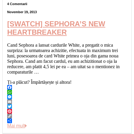
4 Comentarii
November 19, 2013
[SWATCH] SEPHORA’S NEW
HEARTBREAKER
Cand Sephora a lansat cardurile White, a pregatit o mica
surpriza: la urmatoarea achizitie, efectuata in maximum trei
luni, posesoarea de card White primea o oja din gama noua
Sephora. Cand am facut cardul, eu am achizitionat o oja la
reducere, am platit 4,5 lei pe ea – am uitat sa o mentionez in
comparaturile …
Ți-a plăcut? Împărtășește și altora!
Facebook
WhatsApp
Messenger
Email
Twitter
Pinterest
Copy
Link
Share
Mai mult