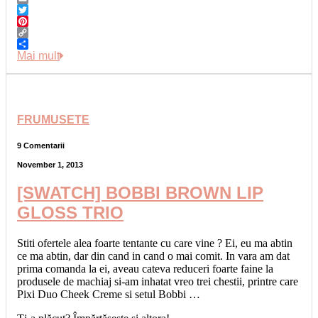
Email
Twitter
Pinterest
Copy
Link
Share
Mai mult
FRUMUSETE
9 Comentarii
November 1, 2013
[SWATCH] BOBBI BROWN LIP
GLOSS TRIO
Stiti ofertele alea foarte tentante cu care vine ? Ei, eu ma abtin
ce ma abtin, dar din cand in cand o mai comit. In vara am dat
prima comanda la ei, aveau cateva reduceri foarte faine la
produsele de machiaj si-am inhatat vreo trei chestii, printre care
Pixi Duo Cheek Creme si setul Bobbi …