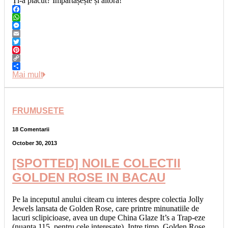
Ți-a plăcut? Împărtășește și altora!
Facebook
WhatsApp
Messenger
Email
Twitter
Pinterest
Copy
Link
Share
Mai mult
FRUMUSETE
18 Comentarii
October 30, 2013
[SPOTTED] NOILE COLECTII
GOLDEN ROSE IN BACAU
Pe la inceputul anului citeam cu interes despre colectia Jolly
Jewels lansata de Golden Rose, care printre minunatiile de
lacuri sclipicioase, avea un dupe China Glaze It’s a Trap-eze
(nuanta 115, pentru cele interesate). Intre timp, Golden Rose