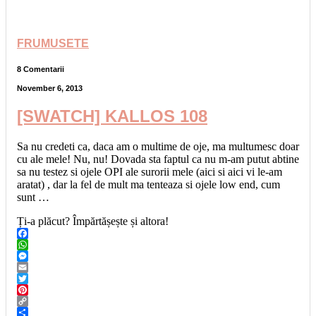
FRUMUSETE
8 Comentarii
November 6, 2013
[SWATCH] KALLOS 108
Sa nu credeti ca, daca am o multime de oje, ma multumesc doar
cu ale mele! Nu, nu! Dovada sta faptul ca nu m-am putut abtine
sa nu testez si ojele OPI ale surorii mele (aici si aici vi le-am
aratat) , dar la fel de mult ma tenteaza si ojele low end, cum
sunt …
Ți-a plăcut? Împărtășește și altora!
Facebook
WhatsApp
Messenger
Email
Twitter
Pinterest
Copy