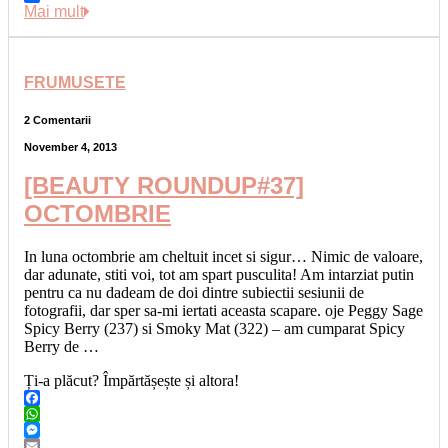
Link
Share
Mai mult
FRUMUSETE
2 Comentarii
November 4, 2013
[BEAUTY ROUNDUP#37]
OCTOMBRIE
In luna octombrie am cheltuit incet si sigur… Nimic de valoare,
dar adunate, stiti voi, tot am spart pusculita! Am intarziat putin
pentru ca nu dadeam de doi dintre subiectii sesiunii de
fotografii, dar sper sa-mi iertati aceasta scapare. oje Peggy Sage
Spicy Berry (237) si Smoky Mat (322) – am cumparat Spicy
Berry de …
Ți-a plăcut? Împărtășește și altora!
Facebook
WhatsApp
Messenger