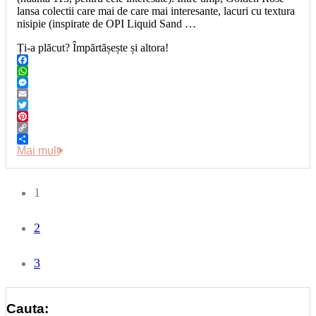
lansa colectii care mai de care mai interesante, lacuri cu textura
nisipie (inspirate de OPI Liquid Sand …
Ți-a plăcut? Împărtășește și altora!
Facebook
WhatsApp
Messenger
Email
Twitter
Pinterest
Copy
Link
Share
Mai mult
1
2
3
Cauta: