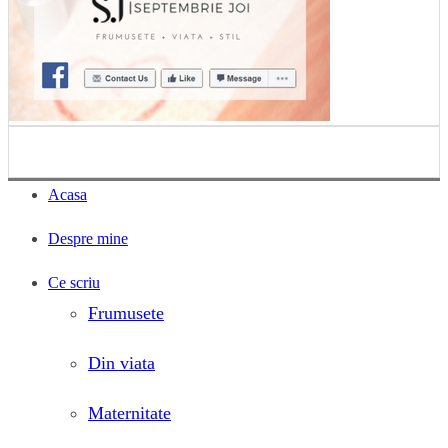
Acasa
Despre mine
Ce scriu
Frumusete
Din viata
Maternitate