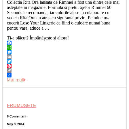
Colectia Rita Ora lansata de Rimmel a fost una dintre cele mai
asteptate in magazine. Formula si pretul ojelor Rimmel 60
Seconds le recomanda, iar culorile alese in colaborare cu
vedeta Rita Ora au atras cu siguranta priviri. Pe mine m-a
cucerit Lose Your Lingerie ca fiind o culoare numai buna
pentru vara, aduce a …
Ți-a plăcut? Împărtășește și altora!
Facebook
WhatsApp
Messenger
Email
Twitter
Pinterest
Copy
Link
Share
Mai mult
FRUMUSETE
6 Comentarii
May 8, 2014