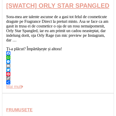
[SWATCH] ORLY STAR SPANGLED
Sora-mea are talente ascunse de a gasi tot felul de cosmeticute
dragute pe Fragrance Direct la preturi misto. Asa se face ca am
gasit in trusa ei de cosmetice o oja de un rosu nemaipomenit,
Orly Star Spangled, iar eu am primit un cadou neasteptat, dar
indelung dorit, oja Orly Rage (un mic preview pe Instagram,
dar …
Ți-a plăcut? Împărtășește și altora!
Facebook
WhatsApp
Messenger
Email
Twitter
Pinterest
Copy
Link
Share
Mai mult
FRUMUSETE