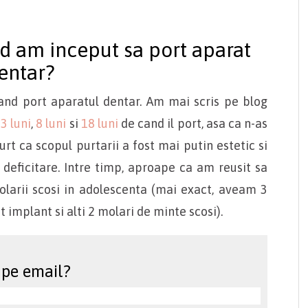
d am inceput sa port aparat
entar?
cand port aparatul dentar. Am mai scris pe blog
a
3 luni
,
8 luni
si
18 luni
de cand il port, asa ca n-as
rt ca scopul purtarii a fost mai putin estetic si
deficitare. Intre timp, aproape ca am reusit sa
olarii scosi in adolescenta (mai exact, aveam
3
at implant si alti 2 molari de minte scosi).
 pe email?