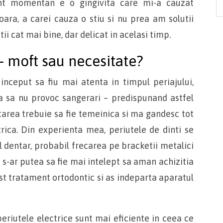
nt momentan e o gingivita care mi-a cauzat
oara, a carei cauza o stiu si nu prea am solutii
tii cat mai bine, dar delicat in acelasi timp.
 – moft sau necesitate?
nceput sa fiu mai atenta in timpul periajului,
a sa nu provoc sangerari – predispunand astfel
atarea trebuie sa fie temeinica si ma gandesc tot
trica. Din experienta mea, periutele de dinti se
 dentar, probabil frecarea pe bracketii metalici
 s-ar putea sa fie mai intelept sa aman achizitia
t tratament ortodontic si as indeparta aparatul
iutele electrice sunt mai eficiente in ceea ce