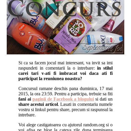
Si ca sa facem jocul mai interesant, va invit sa imi
raspundeti in comentarii la o intrebare:
in stilul
carei tari v-ati fi imbracat voi daca ati fi
participat la reuniunea noastra?
Concursul ramane deschis pana duminica, 17 mai
2015, la ora 23:59. Pentru a participa, trebuie sa fiti
fani ai
paginii de Facebook a blogului
si dati un
share acestui articol
. Lasati in comentariu numele
vostru si linkul pentru share, precum si raspunsul la
intrebare.
Voi alege castigatoarea cu ajutorul random.org si o
voi afisa pe blog la cateva zile dupa terminarea