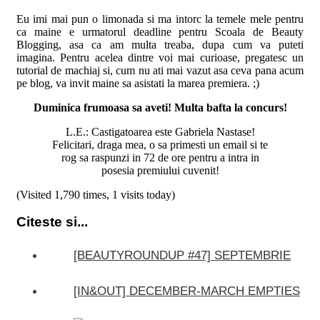
Eu imi mai pun o limonada si ma intorc la temele mele pentru
ca maine e urmatorul deadline pentru Scoala de Beauty
Blogging, asa ca am multa treaba, dupa cum va puteti
imagina. Pentru acelea dintre voi mai curioase, pregatesc un
tutorial de machiaj si, cum nu ati mai vazut asa ceva pana acum
pe blog, va invit maine sa asistati la marea premiera. ;)
Duminica frumoasa sa aveti! Multa bafta la concurs!
L.E.: Castigatoarea este Gabriela Nastase!
Felicitari, draga mea, o sa primesti un email si te
rog sa raspunzi in 72 de ore pentru a intra in
posesia premiului cuvenit!
(Visited 1,790 times, 1 visits today)
Citeste si...
[BEAUTYROUNDUP #47] SEPTEMBRIE
[IN&OUT] DECEMBER-MARCH EMPTIES