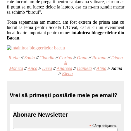
cate lucruri am de pregatit pentru saptamana viitoare, clar nu as
fi putut sa nu lucrez deloc la laptop, asa ca m-am gandit macar
sa schimb “biroul”.
Toata saptamana am muncit, am fost extrem de prinsa atat cu
lucrul la tema pentru Scoala L’Oreal, cat si cu un eveniment
local foarte important pentru mine:
intalnirea bloggeritelor din
Bacau.
Rudia
//
Sonia
//
Claudia
//
Corina
//
Oana
//
Roxana
//
Diana
&
Monica
//
Anca
//
Deea
//
Andreea
//
Daniela
//
Alina
// Adina
//
Elena
Vrei să primești postările mele pe email?
Abonare Newsletter
*
Câmp obligatoriu.