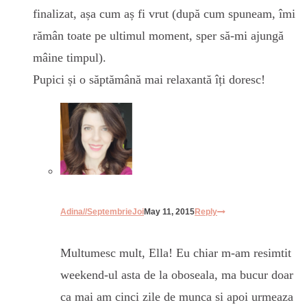
finalizat, așa cum aș fi vrut (după cum spuneam, îmi
rămân toate pe ultimul moment, sper să-mi ajungă
mâine timpul).
Pupici și o săptămână mai relaxantă îți doresc!
Adina//SeptembrieJoi
May 11, 2015
Reply
Multumesc mult, Ella! Eu chiar m-am resimtit
weekend-ul asta de la oboseala, ma bucur doar
ca mai am cinci zile de munca si apoi urmeaza