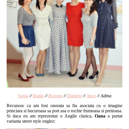
Sonia
//
Rudia
//
Roxana
//
Daniela
//
Anca
// Adina
Recunosc ca am fost onorata sa fiu asociata cu o imagine
princiara si bucuroasa sa port asa o rochie frumoasa si pretioasa.
Si daca eu am reprezentat o Anglie clasica,
Oana
a purtat
varianta street style englez: