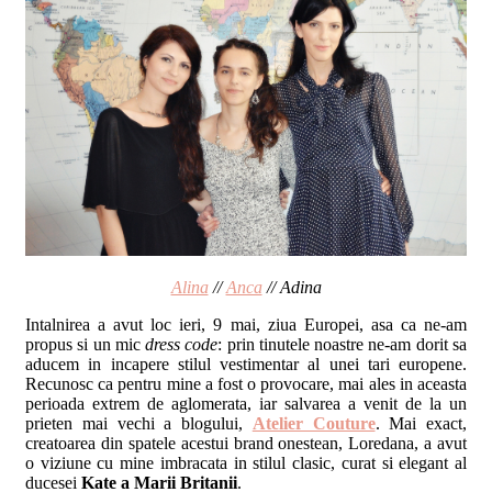
Alina
//
Anca
// Adina
Intalnirea a avut loc ieri, 9 mai, ziua Europei, asa ca ne-am
propus si un mic
dress code
: prin tinutele noastre ne-am dorit sa
aducem in incapere stilul vestimentar al unei tari europene.
Recunosc ca pentru mine a fost o provocare, mai ales in aceasta
perioada extrem de aglomerata, iar salvarea a venit de la un
prieten mai vechi a blogului,
Atelier Couture
. Mai exact,
creatoarea din spatele acestui brand onestean, Loredana, a avut
o viziune cu mine imbracata in stilul clasic, curat si elegant al
ducesei
Kate a Marii Britanii
.