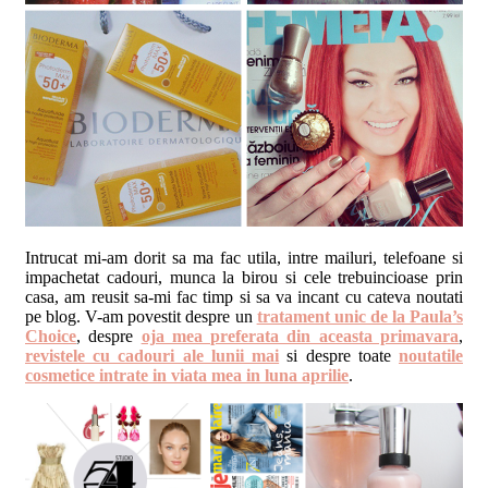
Intrucat mi-am dorit sa ma fac utila, intre mailuri, telefoane si
impachetat cadouri, munca la birou si cele trebuincioase prin
casa, am reusit sa-mi fac timp si sa va incant cu cateva noutati
pe blog. V-am povestit despre un
tratament unic de la Paula’s
Choice
, despre
oja mea preferata din aceasta primavara
,
revistele cu cadouri ale lunii mai
si despre toate
noutatile
cosmetice intrate in viata mea in luna aprilie
.