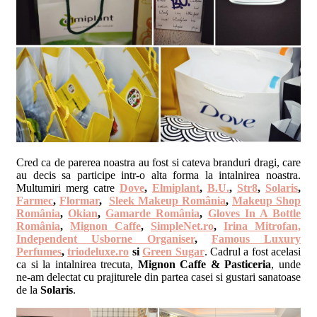
Cred ca de parerea noastra au fost si cateva branduri dragi, care
au decis sa participe intr-o alta forma la intalnirea noastra.
Multumiri merg catre
Dove
,
Elmiplant
,
B.U.
,
Str8
,
Solaris
,
Farmec
,
Flormar
,
Sleek Makeup România
,
Makeup Shop
România
,
Okian
,
Gamarde România
,
Gloves In A Bottle
România
,
Mignon Caffe
,
SimpleNet.ro
,
Irina Mitrofan,
Independent Usborne Organiser
,
Famous Luxury
Perfumes
,
triodeluxe.ro
si
Green Sugar
. Cadrul a fost acelasi
ca si la intalnirea trecuta,
Mignon Caffe & Pasticeria
, unde
ne-am delectat cu prajiturele din partea casei si gustari sanatoase
de la
Solaris
.