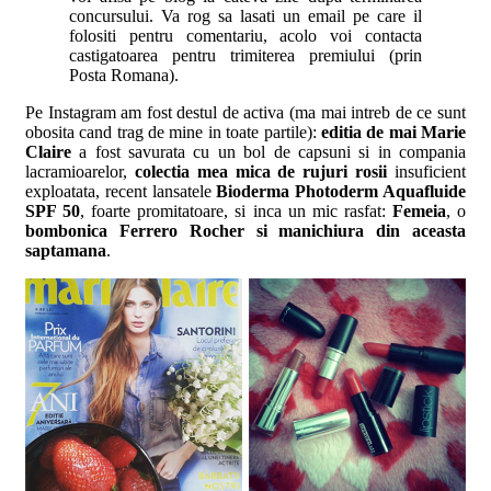
concursului. Va rog sa lasati un email pe care il
folositi pentru comentariu, acolo voi contacta
castigatoarea pentru trimiterea premiului (prin
Posta Romana).
Pe Instagram am fost destul de activa (ma mai intreb de ce sunt
obosita cand trag de mine in toate partile):
editia de mai Marie
Claire
a fost savurata cu un bol de capsuni si in compania
lacramioarelor,
colectia mea mica de rujuri rosii
insuficient
exploatata, recent lansatele
Bioderma Photoderm Aquafluide
SPF 50
, foarte promitatoare, si inca un mic rasfat:
Femeia
, o
bombonica Ferrero Rocher si manichiura din aceasta
saptamana
.