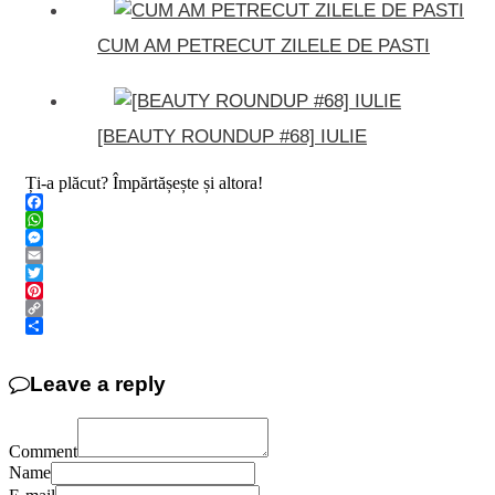
CUM AM PETRECUT ZILELE DE PASTI
[BEAUTY ROUNDUP #68] IULIE
Ți-a plăcut? Împărtășește și altora!
Facebook
WhatsApp
Messenger
Email
Twitter
Pinterest
Copy
Link
Share
Leave a reply
Comment
Name