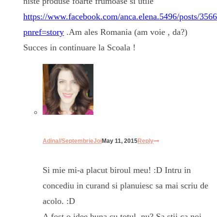
niste produse foarte frumoase si utile
https://www.facebook.com/anca.elena.5496/posts/35
pnref=story
.Am ales Romania (am voie , da?)
Succes in continuare la Scoala !
Adina//SeptembrieJoi
May 11, 2015
Reply
Si mie mi-a placut biroul meu! :D Intru in
concediu in curand si planuiesc sa mai scriu de
acolo. :D
A fost o idee buna cu totul, nu? Sa stii ca noi