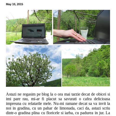
May 10, 2015
Astazi ne regasim pe blog la o ora mai tarzie decat de obicei si
imi pare rau, mi-ar fi placut sa savurati o cafea delicioasa
impreuna cu relatarile mele. Nu-mi ramane decat sa va invit la
noi in gradina, cu un pahar de limonada, caci da, astazi scriu
dintr-o gradina plina cu floricele si iarba, cu padurea in jur. La