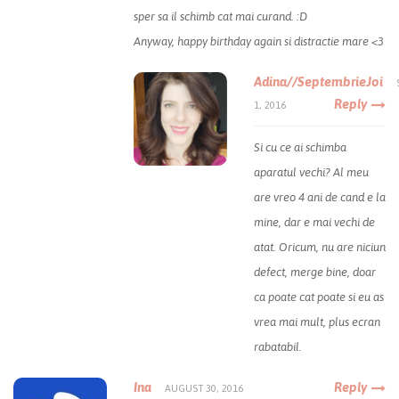
sper sa il schimb cat mai curand. :D
Anyway, happy birthday again si distractie mare <3
Adina//SeptembrieJoi
Reply
1, 2016
Si cu ce ai schimba
aparatul vechi? Al meu
are vreo 4 ani de cand e la
mine, dar e mai vechi de
atat. Oricum, nu are niciun
defect, merge bine, doar
ca poate cat poate si eu as
vrea mai mult, plus ecran
rabatabil.
Ina
Reply
AUGUST 30, 2016