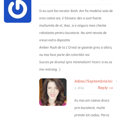
Si eu sunt fan tocator Bosh. Am fix modelul asta de
vreo cativa ani, il folosesc des si sunt foarte
multumita de el, Aaa…si e singura mea chestie
robotizata pentru bucatarie. Nu simt nevoia de
vreun extra dispozitiv.
Amber Rush de la L’Oreal se gaseste greu si afara,
nu mai face parte din colectiile noi.
Succes pe drumul spre minimalism! Incerc si eu sa
ma restrang. :)
Adina//SeptembrieJoi
Reply
1, 2016
Eu mai am cateva dracii
prin bucatarie, multe
primite tot cadou. Parca