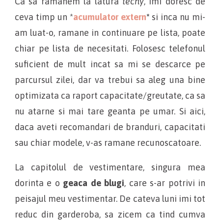
Ca sa ramanem la latura
techy
, imi doresc de
ceva timp un *
acumulator extern
*
si inca nu mi-
am luat-o, ramane in continuare pe lista, poate
chiar pe lista de necesitati. Folosesc telefonul
suficient de mult incat sa mi se descarce pe
parcursul zilei, dar va trebui sa aleg una bine
optimizata ca raport capacitate/greutate, ca sa
nu atarne si mai tare geanta pe umar. Si aici,
daca aveti recomandari de branduri, capacitati
sau chiar modele, v-as ramane recunoscatoare.
La capitolul de vestimentare, singura mea
dorinta e o
geaca de blugi
, care s-ar potrivi in
peisajul meu vestimentar. De cateva luni imi tot
reduc din garderoba, sa zicem ca tind cumva