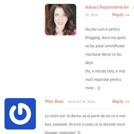
Adina//SeptembrieJoi
Reply
30, 2016
Nu stiu cum e pentru
blogging, daca ma ajuta
sa fac poze semnificativ
mai bune decat ce fac
deja.
Da, e micuta lista, e mai
mult inspiratie pentru
mine… :))
Miss Bear
Reply
AUGUST 30, 2016
La multi ani! Iti doresc sa ai parte de tot ce e mai
bun, sanatate, fericire si ceea ce isi doreste orice
blogger, inspiratie! :D