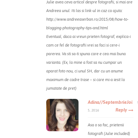
Julie avea ceva articol despre fotografii, si mai are
Andreea unul. Iti las si link-ul in caz ca ajuta:
http://www.andreeaserban.ro/2015/08/how-to-
blogging-photography-tips-and.html
Eventual, daca ai vreun prieten fotograf, explica-i
cam ce fel de fotografii vrei sa faci si cere-i
parerea. Va sti sa-ti spuna care e cea mai buna
varianta. (Ex, la mine a fost sa nu cumpar un
aparat foto nou, ci unul SH, dar cu un anume
maximum de cadre trase – si care mi-a iesit la
jumatate de pret)
Adina//SeptembrieJoi
Reply
5, 2016
Asa o sa fac, prietenii
fotografi (Julie included)