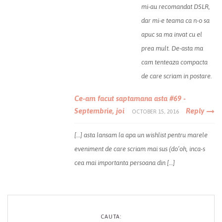
mi-au recomandat DSLR,
dar mi-e teama ca n-o sa
apuc sa ma invat cu el
prea mult. De-asta ma
cam tenteaza compacta
de care scriam in postare.
Ce-am facut saptamana asta #69 -
Septembrie, joi
Reply
OCTOBER 15, 2016
[…] asta lansam la apa un wishlist pentru marele
eveniment de care scriam mai sus (do’oh, inca-s
cea mai importanta persoana din […]
CAUTA: