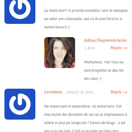
La multi ani!!! In privinta emotiilor care te asteapta
pe viitor am o banuiala, asa ca iti urez fericire si
numai bucurii :)
Adina//SeptembrieJoi
Reply
1, 2016
Multumesc, Ina! Inca nu
sunt pregatita sa dau tot
din casa! :)
Loredana
Reply
AUGUST 30, 2016
Ne aniversam in septembrie, ne aniversam. Cat
mai multe din dorintele de aici sa se implineasca si
altele in plus pe langa ele ! Geaca de blugi …o tot
am si eu pe lista. Cred ca nu este pe lista care