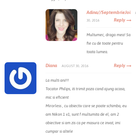
Adina//SeptembrieJoi
Reply
30, 2016
Multumec, draga mea! Sa
fie cu de toate pentru
toata lumea.
Diana
Reply
AUGUST 30, 2016
La multi ani!!!
Tocator Philips, iti trimit poza cand ajung acasa,
mic si eficient
Mirorless , cu obiectiv care se poate schimba, eu
am Nikon 1 v1, sunt f multumita de el, am 2
obiective si am zis ca pe masura ce invat, imi
cumpar si altele