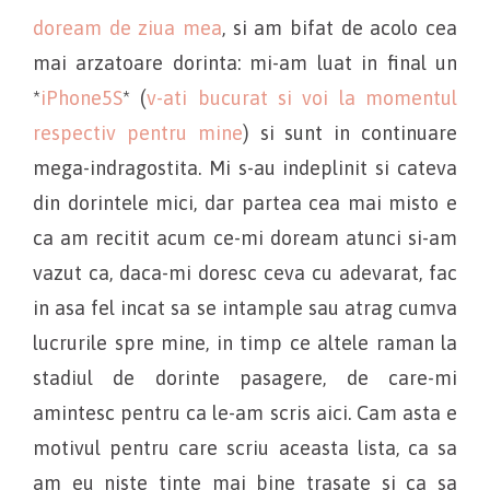
doream de ziua mea
, si am bifat de acolo cea
mai arzatoare dorinta: mi-am luat in final un
*
iPhone5S
* (
v-ati bucurat si voi la momentul
respectiv pentru mine
) si sunt in continuare
mega-indragostita. Mi s-au indeplinit si cateva
din dorintele mici, dar partea cea mai misto e
ca am recitit acum ce-mi doream atunci si-am
vazut ca, daca-mi doresc ceva cu adevarat, fac
in asa fel incat sa se intample sau atrag cumva
lucrurile spre mine, in timp ce altele raman la
stadiul de dorinte pasagere, de care-mi
amintesc pentru ca le-am scris aici. Cam asta e
motivul pentru care scriu aceasta lista, ca sa
am eu niste tinte mai bine trasate si ca sa