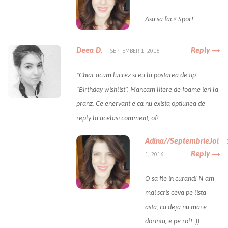
Asa sa faci! Spor!
Deea D.
Reply
SEPTEMBER 1, 2016
*Chiar acum lucrez si eu la postarea de tip
“Birthday wishlist”. Mancam litere de foame ieri la
pranz. Ce enervant e ca nu exista optiunea de
reply la acelasi comment, of!
Adina//SeptembrieJoi
Reply
1, 2016
O sa fie in curand! N-am
mai scris ceva pe lista
asta, ca deja nu mai e
dorinta, e pe rol! :))