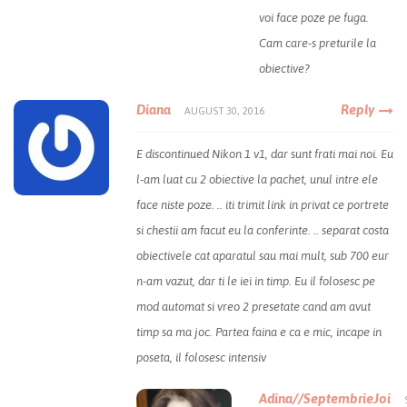
voi face poze pe fuga.
Cam care-s preturile la
obiective?
Diana
Reply
AUGUST 30, 2016
E discontinued Nikon 1 v1, dar sunt frati mai noi. Eu
l-am luat cu 2 obiective la pachet, unul intre ele
face niste poze. .. iti trimit link in privat ce portrete
si chestii am facut eu la conferinte. .. separat costa
obiectivele cat aparatul sau mai mult, sub 700 eur
n-am vazut, dar ti le iei in timp. Eu il folosesc pe
mod automat si vreo 2 presetate cand am avut
timp sa ma joc. Partea faina e ca e mic, incape in
poseta, il folosesc intensiv
Adina//SeptembrieJoi