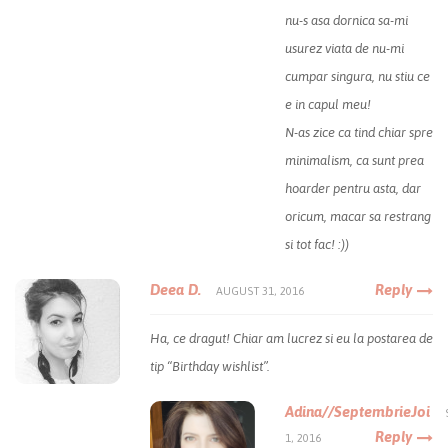
nu-s asa dornica sa-mi
usurez viata de nu-mi
cumpar singura, nu stiu ce
e in capul meu!
N-as zice ca tind chiar spre
minimalism, ca sunt prea
hoarder pentru asta, dar
oricum, macar sa restrang
si tot fac! :))
Deea D.
Reply
AUGUST 31, 2016
Ha, ce dragut! Chiar am lucrez si eu la postarea de
tip “Birthday wishlist”.
Adina//SeptembrieJoi
Reply
1, 2016