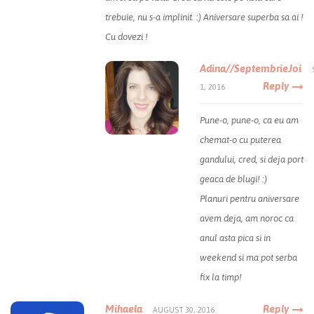
trebuie, nu s-a implinit. :) Aniversare superba sa ai !
Cu dovezi !
Adina//SeptembrieJoi
Reply
1, 2016
Pune-o, pune-o, ca eu am
chemat-o cu puterea
gandului, cred, si deja port
geaca de blugi! :)
Planuri pentru aniversare
avem deja, am noroc ca
anul asta pica si in
weekend si ma pot serba
fix la timp!
Mihaela
Reply
AUGUST 30, 2016