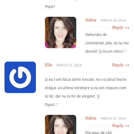
Pupic!
Adina
MARCH 16, 2014
Reply
Debordez de
cumintenie, ptiu, sa nu ma
deochi! :)) Acum citesc! :*
Ella
Reply
MARCH 17, 2014
Și eu l-am făcut zilele trecute, mi s-a părut foarte
drăguț. La ultima întrebare și eu am răspuns cam
la fel, dar nu la fel de elegant. :))
Pupici :*
Adina
MARCH 17, 2014
Reply
Ma apuc de citit