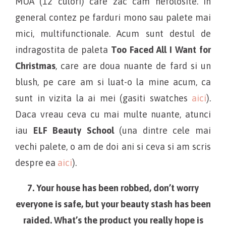
MUA (12 culori) care zac cam nefolosite. In
general contez pe farduri mono sau palete mai
mici, multifunctionale. Acum sunt destul de
indragostita de paleta
Too Faced All I Want for
Christmas
, care are doua nuante de fard si un
blush, pe care am si luat-o la mine acum, ca
sunt in vizita la ai mei (gasiti swatches
aici
).
Daca vreau ceva cu mai multe nuante, atunci
iau
ELF Beauty School
(una dintre cele mai
vechi palete, o am de doi ani si ceva si am scris
despre ea
aici
).
7. Your house has been robbed, don’t worry
everyone is safe, but your beauty stash has been
raided. What’s the product you really hope is