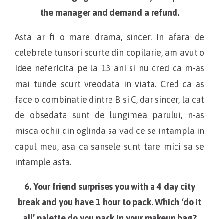
the manager and demand a refund.
Asta ar fi o mare drama, sincer. In afara de
celebrele tunsori scurte din copilarie, am avut o
idee nefericita pe la 13 ani si nu cred ca m-as
mai tunde scurt vreodata in viata. Cred ca as
face o combinatie dintre B si C, dar sincer, la cat
de obsedata sunt de lungimea parului, n-as
misca ochii din oglinda sa vad ce se intampla in
capul meu, asa ca sansele sunt tare mici sa se
intample asta.
6. Your friend surprises you with a 4 day city
break and you have 1 hour to pack. Which ‘do it
all’ palette do you pack in your makeup bag?