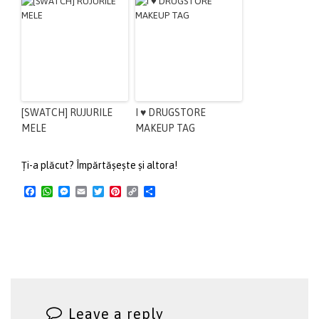
[SWATCH] RUJURILE
I ♥ DRUGSTORE
MELE
MAKEUP TAG
Ți-a plăcut? Împărtășește și altora!
Facebook
WhatsApp
Messenger
Email
Twitter
Pinterest
Copy
Share
Link
Leave a reply