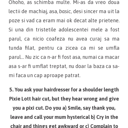
Ohoho, as schimba multe. Mi-as da vreo doua
lectii de machiaj, asa,
basic
, desi sincer ma uit la
poze si vad ca eram mai ok decat alte prietene.
Si una din tristetile adolescentei mele a fost
parul, ca nicio coafeza nu avea curaj sa ma
tunda filat, pentru ca zicea ca mi se umfla
parul… Nu zic ca n-ar fi fost asa, numai ca macar
asa s-ar fi umflat treptat, nu doar la baza ca sa-
mi faca un cap aproape patrat.
5. You ask your hairdresser for a shoulder length
Pixie Lott hair cut, but they hear wrong and give
you a pixi cut. Do you a) Smile, say thank you,
leave and call your mum hysterical b) Cry in the
chair and things get awkward or c) Complain to