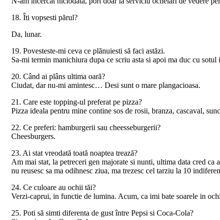
N-am incercat niciodata, port doar la serviciu ochelari de vedere pent
18. Îti vopsesti părul?
Da, lunar.
19. Povesteste-mi ceva ce plănuiesti să faci astăzi.
Sa-mi termin manichiura dupa ce scriu asta si apoi ma duc cu sotul in
20. Când ai plâns ultima oară?
Ciudat, dar nu-mi amintesc… Desi sunt o mare plangacioasa.
21. Care este topping-ul preferat pe pizza?
Pizza ideala pentru mine contine sos de rosii, branza, cascaval, sunca
22. Ce preferi: hamburgerii sau cheesseburgerii?
Cheesburgers.
23. Ai stat vreodată toată noaptea trează?
Am mai stat, la petreceri gen majorate si nunti, ultima data cred ca 
nu reusesc sa ma odihnesc ziua, ma trezesc cel tarziu la 10 indiferen
24. Ce culoare au ochii tăi?
Verzi-caprui, in functie de lumina. Acum, ca imi bate soarele in ochi
25. Poti să simti diferenta de gust între Pepsi si Coca-Cola?