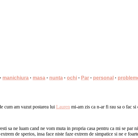
·
manichiura
·
masa
·
nunta
·
ochi
·
Par
·
personal
·
problem
de cum am vazut postarea lui
Lauren
mi-am zis ca n-ar fi rau sa o fac si
ti sa ne luam cand ne vom muta in propria casa pentru ca mi se par nis
xtrem de sperios, insa face niste faze extrem de simpatice si ne e foarte