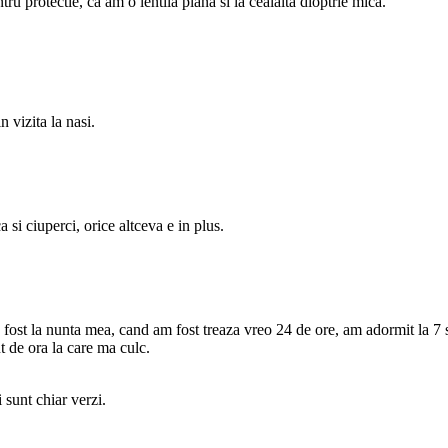
ru protectie, ca am o lentila plana si la cealalta dioptrie mica.
 vizita la nasi.
 si ciuperci, orice altceva e in plus.
a fost la nunta mea, cand am fost treaza vreo 24 de ore, am adormit la 7 
t de ora la care ma culc.
 sunt chiar verzi.