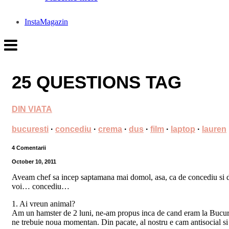
InstaMagazin
25 QUESTIONS TAG
DIN VIATA
bucuresti
·
concediu
·
crema
·
dus
·
film
·
laptop
·
lauren
4 Comentarii
October 10, 2011
Aveam chef sa incep saptamana mai domol, asa, ca de concediu si 
voi… concediu…
1. Ai vreun animal?
Am un hamster de 2 luni, ne-am propus inca de cand eram la Bucures
ne trebuie noua
momentan. Din pacate, al nostru e cam antisocial si e