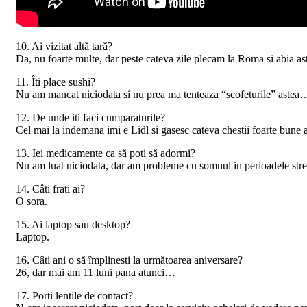
10. Ai vizitat altă tară?
Da, nu foarte multe, dar peste cateva zile plecam la Roma si abia as
11. Îti place sushi?
Nu am mancat niciodata si nu prea ma tenteaza “scofeturile” astea
12. De unde iti faci cumparaturile?
Cel mai la indemana imi e Lidl si gasesc cateva chestii foarte bune 
13. Iei medicamente ca să poti să adormi?
Nu am luat niciodata, dar am probleme cu somnul in perioadele stre
14. Câti frati ai?
O sora.
15. Ai laptop sau desktop?
Laptop.
16. Câti ani o să împlinesti la următoarea aniversare?
26, dar mai am 11 luni pana atunci…
17. Porti lentile de contact?