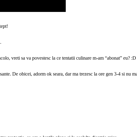
tept!
…
acolo, vreti sa va povestesc la ce tentatii culinare m-am “abonat” eu? :D
sante. De obicei, adorm ok seara, dar ma trezesc la ore gen 3-4 si nu 