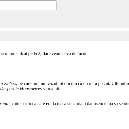
 si m-am culcat pe la 2, dar aveam ceva de facut.
n Killers
, pe care nu l-am vazut tot oricum ca nu mi-a placut. Ultimul seri
Desperate Housewives
sa ma uit.
ermini
, catre sor’mea care era la masa si caruia ii dadusem tema sa se u