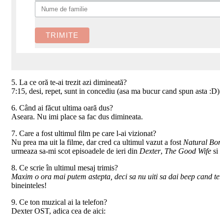
5. La ce oră te-ai trezit azi dimineată?
7:15, desi, repet, sunt in concediu (asa ma bucur cand spun asta :D)
6. Când ai făcut ultima oară dus?
Aseara. Nu imi place sa fac dus dimineata.
7. Care a fost ultimul film pe care l-ai vizionat?
Nu prea ma uit la filme, dar cred ca ultimul vazut a fost
Natural Bor
urmeaza sa-mi scot episoadele de ieri din
Dexter
,
The Good Wife
si
8. Ce scrie în ultimul mesaj trimis?
Maxim o ora mai putem astepta, deci sa nu uiti sa dai beep cand t
bineinteles!
9. Ce ton muzical ai la telefon?
Dexter OST, adica cea de aici: