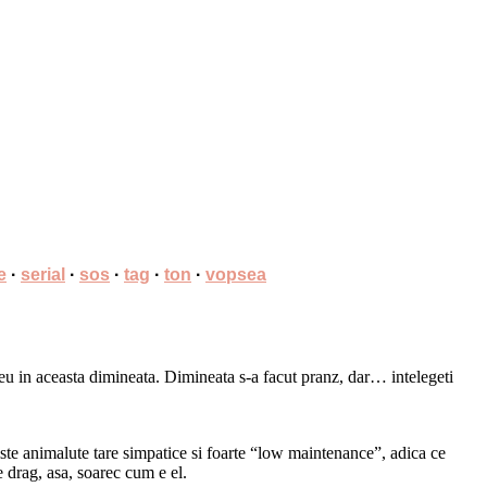
e
·
serial
·
sos
·
tag
·
ton
·
vopsea
 eu in aceasta dimineata. Dimineata s-a facut pranz, dar… intelegeti
te animalute tare simpatice si foarte “low maintenance”, adica ce
 drag, asa, soarec cum e el.