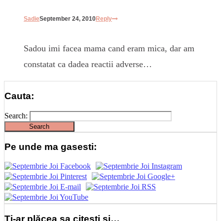
Sadie
September 24, 2010
Reply
Sadou imi facea mama cand eram mica, dar am
constatat ca dadea reactii adverse…
Cauta:
Search:
Pe unde ma gasesti:
Ți-ar plăcea sa citești și…