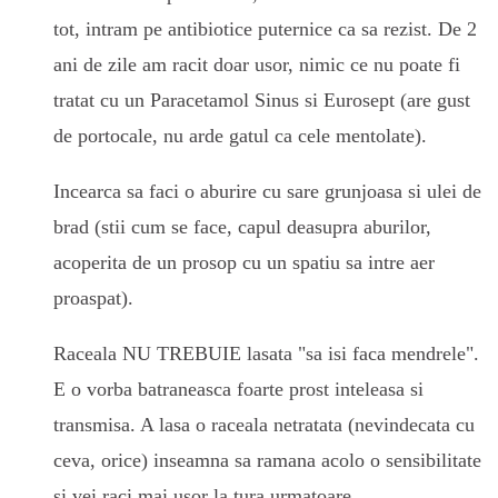
tot, intram pe antibiotice puternice ca sa rezist. De 2
ani de zile am racit doar usor, nimic ce nu poate fi
tratat cu un Paracetamol Sinus si Eurosept (are gust
de portocale, nu arde gatul ca cele mentolate).
Incearca sa faci o aburire cu sare grunjoasa si ulei de
brad (stii cum se face, capul deasupra aburilor,
acoperita de un prosop cu un spatiu sa intre aer
proaspat).
Raceala NU TREBUIE lasata "sa isi faca mendrele".
E o vorba batraneasca foarte prost inteleasa si
transmisa. A lasa o raceala netratata (nevindecata cu
ceva, orice) inseamna sa ramana acolo o sensibilitate
si vei raci mai usor la tura urmatoare…