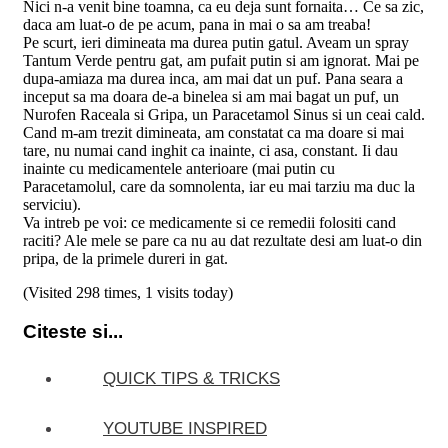
Nici n-a venit bine toamna, ca eu deja sunt fornaita… Ce sa zic,
daca am luat-o de pe acum, pana in mai o sa am treaba!
Pe scurt, ieri dimineata ma durea putin gatul. Aveam un spray
Tantum Verde pentru gat, am pufait putin si am ignorat. Mai pe
dupa-amiaza ma durea inca, am mai dat un puf. Pana seara a
inceput sa ma doara de-a binelea si am mai bagat un puf, un
Nurofen Raceala si Gripa, un Paracetamol Sinus si un ceai cald.
Cand m-am trezit dimineata, am constatat ca ma doare si mai
tare, nu numai cand inghit ca inainte, ci asa, constant. Ii dau
inainte cu medicamentele anterioare (mai putin cu
Paracetamolul, care da somnolenta, iar eu mai tarziu ma duc la
serviciu).
Va intreb pe voi: ce medicamente si ce remedii folositi cand
raciti? Ale mele se pare ca nu au dat rezultate desi am luat-o din
pripa, de la primele dureri in gat.
(Visited 298 times, 1 visits today)
Citeste si...
QUICK TIPS & TRICKS
YOUTUBE INSPIRED