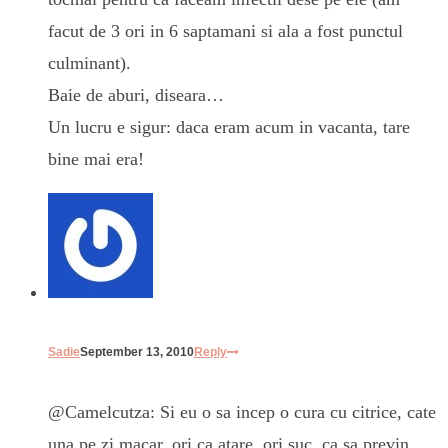
facut de 3 ori in 6 saptamani si ala a fost punctul
culminant).
Baie de aburi, diseara…
Un lucru e sigur: daca eram acum in vacanta, tare
bine mai era!
Sadie
September 13, 2010
Reply
@Camelcutza: Si eu o sa incep o cura cu citrice, cate
una pe zi macar, ori ca atare, ori suc, ca sa previn.