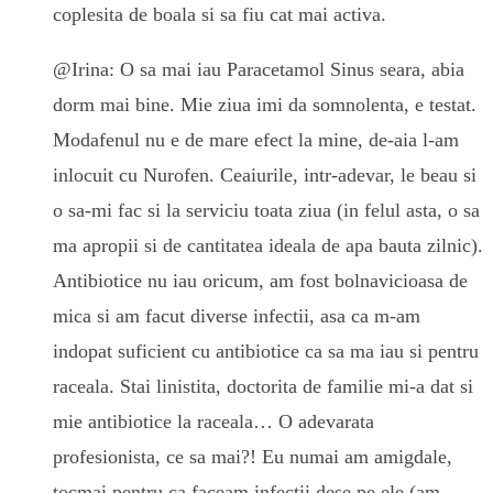
coplesita de boala si sa fiu cat mai activa.
@Irina: O sa mai iau Paracetamol Sinus seara, abia
dorm mai bine. Mie ziua imi da somnolenta, e testat.
Modafenul nu e de mare efect la mine, de-aia l-am
inlocuit cu Nurofen. Ceaiurile, intr-adevar, le beau si
o sa-mi fac si la serviciu toata ziua (in felul asta, o sa
ma apropii si de cantitatea ideala de apa bauta zilnic).
Antibiotice nu iau oricum, am fost bolnavicioasa de
mica si am facut diverse infectii, asa ca m-am
indopat suficient cu antibiotice ca sa ma iau si pentru
raceala. Stai linistita, doctorita de familie mi-a dat si
mie antibiotice la raceala… O adevarata
profesionista, ce sa mai?! Eu numai am amigdale,
tocmai pentru ca faceam infectii dese pe ele (am