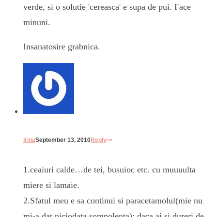
verde, si o solutie 'cereasca' e supa de pui. Face
minuni.
Insanatosire grabnica.
Irina
September 13, 2010
Reply
1.ceaiuri calde…de tei, busuioc etc. cu muuuulta
miere si lamaie.
2.Sfatul meu e sa continui si paracetamolul(mie nu
mi-a dat niciodata somnolenta); daca ai si dureri de