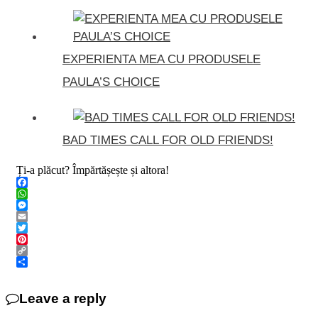
EXPERIENTA MEA CU PRODUSELE
PAULA’S CHOICE
BAD TIMES CALL FOR OLD FRIENDS!
Ți-a plăcut? Împărtășește și altora!
Facebook
WhatsApp
Messenger
Email
Twitter
Pinterest
Copy
Link
Share
Leave a reply