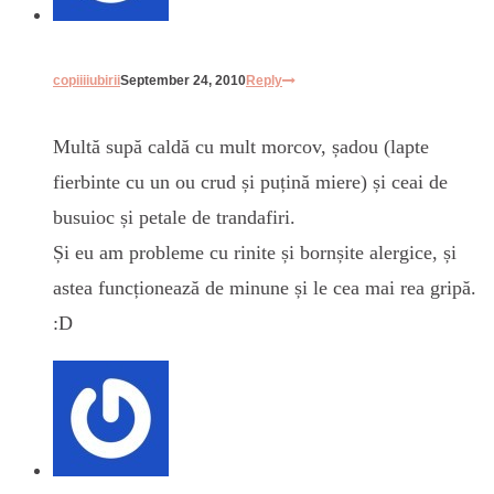
copiiiiubirii
September 24, 2010
Reply
Multă supă caldă cu mult morcov, șadou (lapte
fierbinte cu un ou crud și puțină miere) și ceai de
busuioc și petale de trandafiri.
Și eu am probleme cu rinite și bornșite alergice, și
astea funcționează de minune și le cea mai rea gripă.
:D