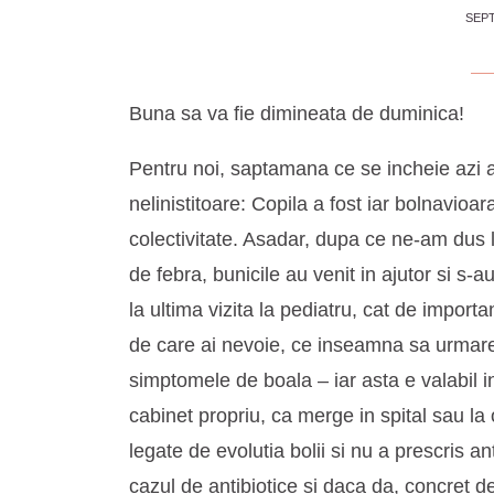
SEPT
Buna sa va fie dimineata de duminica!
Pentru noi, saptamana ce se incheie azi a 
nelinistitoare: Copila a fost iar bolnavioa
colectivitate. Asadar, dupa ce ne-am dus 
de febra, bunicile au venit in ajutor si s
la ultima vizita la pediatru, cat de import
de care ai nevoie, ce inseamna sa urmareas
simptomele de boala – iar asta e valabil i
cabinet propriu, ca merge in spital sau la
legate de evolutia bolii si nu a prescris a
cazul de antibiotice si daca da, concret d