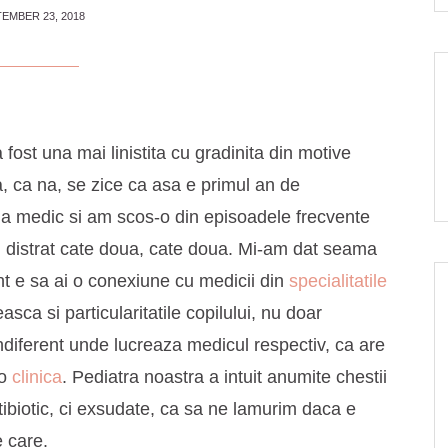
EMBER 23, 2018
fost una mai linistita cu gradinita din motive
ra, ca na, se zice ca asa e primul an de
la medic si am scos-o din episoadele frecvente
-au distrat cate doua, cate doua. Mi-am dat seama
ant e sa ai o conexiune cu medicii din
specialitatile
ca si particularitatile copilului, nu doar
ndiferent unde lucreaza medicul respectiv, ca are
 o
clinica
. Pediatra noastra a intuit anumite chestii
ntibiotic, ci exsudate, ca sa ne lamurim daca e
e care.