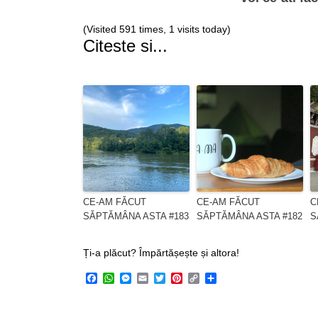
(Visited 591 times, 1 visits today)
Citeste si...
CE-AM FĂCUT
CE-AM FĂCUT
C
SĂPTĂMÂNA ASTA #183
SĂPTĂMÂNA ASTA #182
S
Ți-a plăcut? Împărtășește și altora!
Facebook
WhatsApp
Messenger
Email
Twitter
Pinterest
Copy
Share
Link