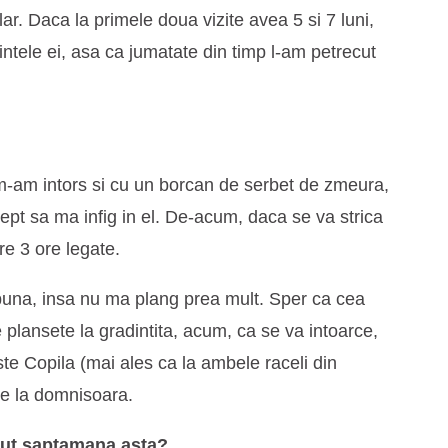
lar. Daca la primele doua vizite avea 5 si 7 luni,
ntele ei, asa ca jumatate din timp l-am petrecut
 m-am intors si cu un borcan de serbet de zmeura,
ept sa ma infig in el. De-acum, daca se va strica
re 3 ore legate.
buna, insa nu ma plang prea mult. Sper ca cea
 plansete la gradintita, acum, ca se va intoarce,
e Copila (mai ales ca la ambele raceli din
de la domnisoara.
acut saptamana asta?