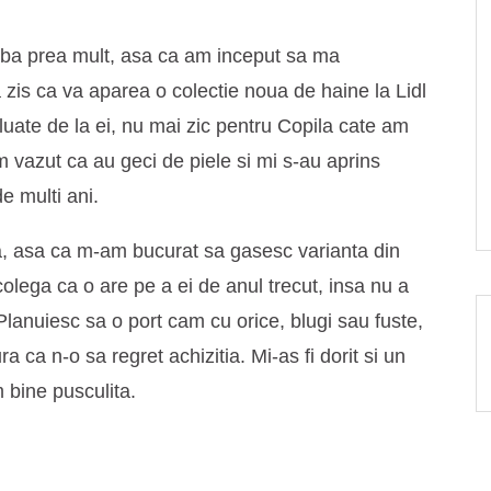
eaba prea mult, asa ca am inceput sa ma
 zis ca va aparea o colectie noua de haine la Lidl
 luate de la ei, nu mai zic pentru Copila cate am
 vazut ca au geci de piele si mi s-au aprins
e multi ani.
ra, asa ca m-am bucurat sa gasesc varianta din
olega ca o are pe a ei de anul trecut, insa nu a
anuiesc sa o port cam cu orice, blugi sau fuste,
ra ca n-o sa regret achizitia. Mi-as fi dorit si un
 bine pusculita.