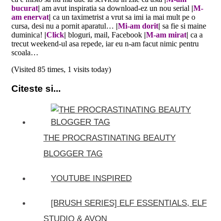
bucurat
|
am avut inspiratia sa download-ez un nou serial
|
M-
am enervat
|
ca un taximetrist a vrut sa imi ia mai mult pe o
cursa, desi nu a pornit aparatul…
|
Mi-am dorit
|
sa fie si maine
duminica!
|
Click
|
bloguri, mail, Facebook
|
M-am mirat
|
ca a
trecut weekend-ul asa repede, iar eu n-am facut nimic pentru
scoala…
(Visited 85 times, 1 visits today)
Citeste si...
THE PROCRASTINATING BEAUTY
BLOGGER TAG
YOUTUBE INSPIRED
[BRUSH SERIES] ELF ESSENTIALS, ELF
STUDIO & AVON