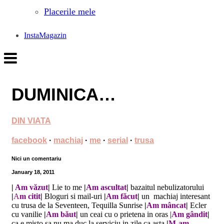
Placerile mele
InstaMagazin
DUMINICA…
DIN VIATA
facebook
·
machiaj
·
me
·
serial
·
trusa
Nici un comentariu
January 18, 2011
|
Am văzut
|
Lie to me
|
Am ascultat
|
bazaitul nebulizatorului
|
A
m citit
|
Bloguri si mail-uri
|
Am făcut
|
un machiaj interesant
cu trusa de la Seventeen, Tequilla Sunrise
|
Am mâncat
|
Ecler
cu vanilie
|
Am băut
|
un ceai cu o prietena in oras |
Am gândit
|
ca e misto sa nu ma duc la serviciu in zile ca asta
|
M-am