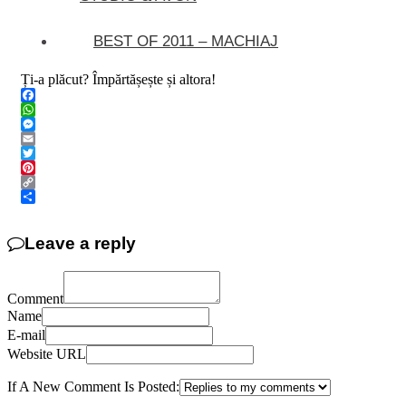
BEST OF 2011 – MACHIAJ
Ți-a plăcut? Împărtășește și altora!
Facebook
WhatsApp
Messenger
Email
Twitter
Pinterest
Copy
Link
Share
Leave a reply
Comment
Name
E-mail
Website URL
If A New Comment Is Posted: