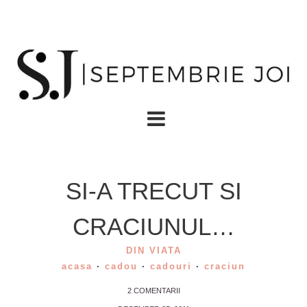
SI-A TRECUT SI
CRACIUNUL…
DIN VIATA
acasa
·
cadou
·
cadouri
·
craciun
2 COMENTARII