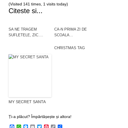
(Visited 141 times, 1 visits today)
Citeste si...
SA NE TRAGEM
CA-N PRIMA ZI DE
SUFLETELE, ZIC….
SCOALA…
CHRISTMAS TAG
MY SECRET SANTA
Ți-a plăcut? Împărtășește și altora!
Facebook
WhatsApp
Messenger
Email
Twitter
Pinterest
Copy
Share