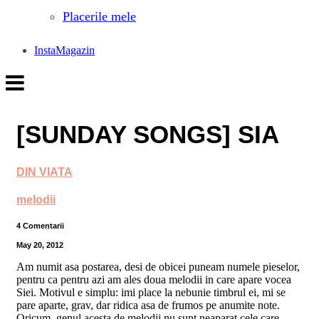
Placerile mele
InstaMagazin
[SUNDAY SONGS] SIA
DIN VIATA
melodii
4 Comentarii
May 20, 2012
Am numit asa postarea, desi de obicei puneam numele pieselor,
pentru ca pentru azi am ales doua melodii in care apare vocea
Siei. Motivul e simplu: imi place la nebunie timbrul ei, mi se
pare aparte, grav, dar ridica asa de frumos pe anumite note.
Oricum, genul acesta de melodii nu sunt neaparat cele care