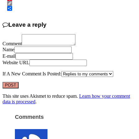
Pinterest
Copy
Link
Share
Leave a reply
Comment
Name
E-mail
Website URL
If A New Comment Is Posted:
This site uses Akismet to reduce spam.
Learn how your comment
data is processed
.
Comments