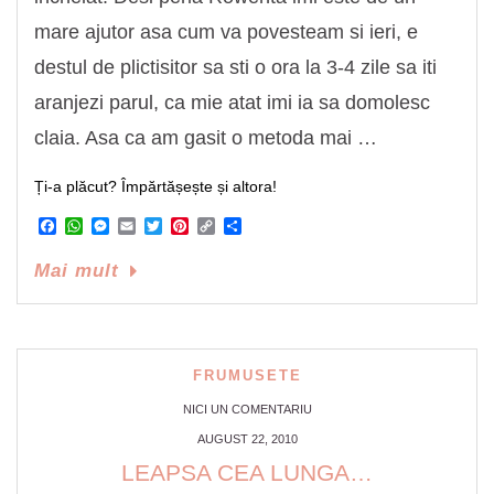
mare ajutor asa cum va povesteam si ieri, e
destul de plictisitor sa sti o ora la 3-4 zile sa iti
aranjezi parul, ca mie atat imi ia sa domolesc
claia. Asa ca am gasit o metoda mai …
Ți-a plăcut? Împărtășește și altora!
Facebook
WhatsApp
Messenger
Email
Twitter
Pinterest
Copy
Share
Link
Mai mult
FRUMUSETE
NICI UN COMENTARIU
AUGUST 22, 2010
LEAPSA CEA LUNGA…