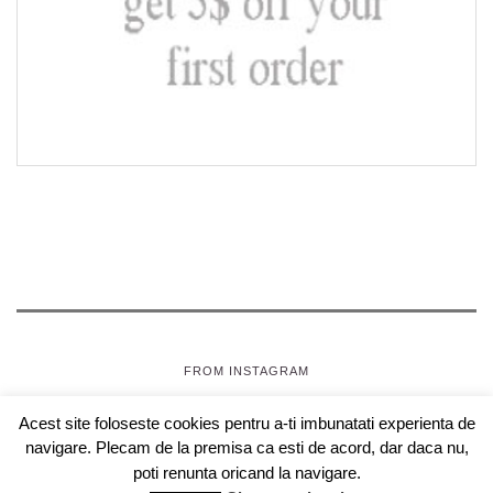
FROM INSTAGRAM
Acest site foloseste cookies pentru a-ti imbunatati experienta de
SEPTEMBRIE, JOI
- OAZA PENTRU FETE
navigare. Plecam de la premisa ca esti de acord, dar daca nu,
COPYRIGHT © 2018 SEPTEMBRIEJOI.COM , WEBDESIGN
poti renunta oricand la navigare.
CLOUDBERRIES.RO