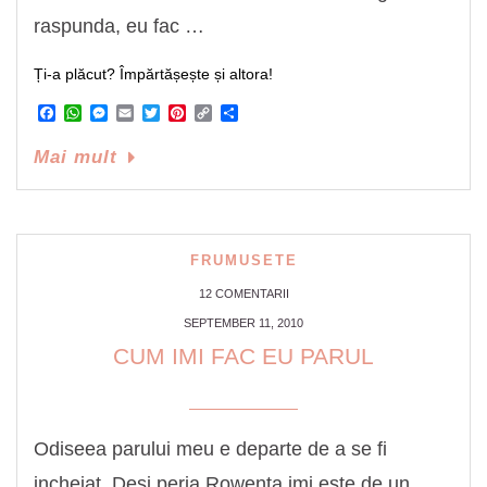
raspunda, eu fac …
Ți-a plăcut? Împărtășește și altora!
Facebook
WhatsApp
Messenger
Email
Twitter
Pinterest
Copy
Share
Link
Mai mult
FRUMUSETE
12 COMENTARII
SEPTEMBER 11, 2010
CUM IMI FAC EU PARUL
Odiseea parului meu e departe de a se fi
incheiat. Desi peria Rowenta imi este de un