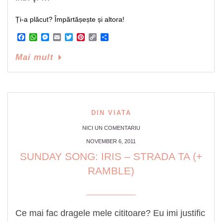
Ți-a plăcut? Împărtășește și altora!
Facebook
WhatsApp
Messenger
Email
Twitter
Pinterest
Copy
Share
Link
Mai mult
DIN VIATA
NICI UN COMENTARIU
NOVEMBER 6, 2011
SUNDAY SONG: IRIS – STRADA TA (+
RAMBLE)
Ce mai fac dragele mele cititoare? Eu imi justific