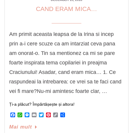
CAND ERAM MICA…
Am primit aceasta leapsa de la Irina si incep
prin a-i cere scuze ca am intarziat ceva pana
am onorat-o. Tin sa mentionez ca mi se pare
foarte inspirata tema copilariei in preajma
Craciunului! Asadar, cand eram mica… 1. Ce
raspundeai la intrebarea: ce vrei sa te faci cand
vei fi mare?Nu-mi amintesc foarte clar, …
Ți-a plăcut? Împărtășește și altora!
Facebook
WhatsApp
Messenger
Email
Twitter
Pinterest
Copy
Share
Link
Mai mult