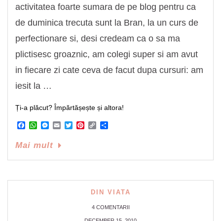
activitatea foarte sumara de pe blog pentru ca
de duminica trecuta sunt la Bran, la un curs de
perfectionare si, desi credeam ca o sa ma
plictisesc groaznic, am colegi super si am avut
in fiecare zi cate ceva de facut dupa cursuri: am
iesit la …
Ți-a plăcut? Împărtășește și altora!
Facebook
WhatsApp
Messenger
Email
Twitter
Pinterest
Copy
Share
Link
Mai mult
DIN VIATA
4 COMENTARII
DECEMBER 15, 2010