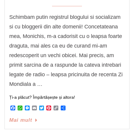
Schimbam putin registrul blogului si socializam
si cu bloggerii din alte domenii! Concetateana
mea, Monichis, m-a cadorisit cu o leapsa foarte
draguta, mai ales ca eu de curand mi-am
redescoperit un vechi obicei. Mai precis, am
primit sarcina de a raspunde la cateva intrebari
legate de radio – leapsa pricinuita de recenta Zi
Mondiala a …
Ți-a plăcut? Împărtășește și altora!
Facebook
WhatsApp
Messenger
Email
Twitter
Pinterest
Copy
Share
Link
Mai mult