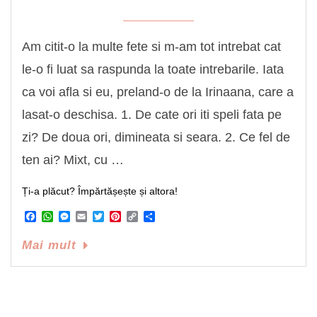
Am citit-o la multe fete si m-am tot intrebat cat
le-o fi luat sa raspunda la toate intrebarile. Iata
ca voi afla si eu, preland-o de la Irinaana, care a
lasat-o deschisa. 1. De cate ori iti speli fata pe
zi? De doua ori, dimineata si seara. 2. Ce fel de
ten ai? Mixt, cu …
Ți-a plăcut? Împărtășește și altora!
Facebook
WhatsApp
Messenger
Email
Twitter
Pinterest
Copy
Share
Link
Mai mult