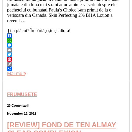
jumatate din luna mai sa-mi aduc aminte sa scriu despre ele.
pachetelul cu bunatati Paula’s Choice l-am primit de la o
verisoara din Canada. Skin Perfecting 2% BHA Lotion a
revenit …
Ți-a plăcut? Împărtășește și altora!
Facebook
WhatsApp
Messenger
Email
Twitter
Pinterest
Copy
Link
Share
Mai mult
FRUMUSETE
23 Comentarii
November 16, 2012
[REVIEW] FOND DE TEN ALMAY