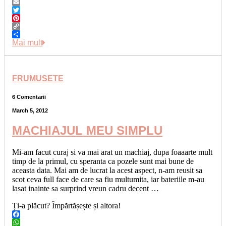
Messenger
Email
Twitter
Pinterest
Copy
Link
Share
Mai mult
FRUMUSETE
6 Comentarii
March 5, 2012
MACHIAJUL MEU SIMPLU
Mi-am facut curaj si va mai arat un machiaj, dupa foaaarte mult
timp de la primul, cu speranta ca pozele sunt mai bune de
aceasta data. Mai am de lucrat la acest aspect, n-am reusit sa
scot ceva full face de care sa fiu multumita, iar bateriile m-au
lasat inainte sa surprind vreun cadru decent …
Ți-a plăcut? Împărtășește și altora!
Facebook