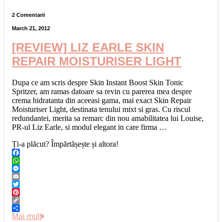
2 Comentarii
March 21, 2012
[REVIEW] LIZ EARLE SKIN
REPAIR MOISTURISER LIGHT
Dupa ce am scris despre Skin Instant Boost Skin Tonic
Spritzer, am ramas datoare sa revin cu parerea mea despre
crema hidratanta din aceeasi gama, mai exact Skin Repair
Moisturiser Light, destinata tenului mixt si gras. Cu riscul
redundantei, merita sa remarc din nou amabilitatea lui Louise,
PR-ul Liz Earle, si modul elegant in care firma …
Ți-a plăcut? Împărtășește și altora!
Facebook
WhatsApp
Messenger
Email
Twitter
Pinterest
Copy
Link
Share
Mai mult