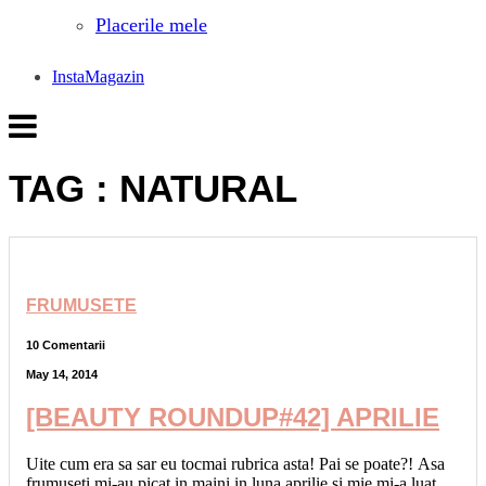
Placerile mele
InstaMagazin
TAG : NATURAL
FRUMUSETE
10 Comentarii
May 14, 2014
[BEAUTY ROUNDUP#42] APRILIE
Uite cum era sa sar eu tocmai rubrica asta! Pai se poate?! Asa
frumuseti mi-au picat in maini in luna aprilie si mie mi-a luat