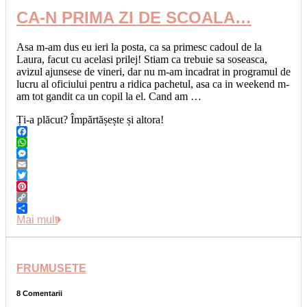
CA-N PRIMA ZI DE SCOALA…
Asa m-am dus eu ieri la posta, ca sa primesc cadoul de la
Laura, facut cu acelasi prilej! Stiam ca trebuie sa soseasca,
avizul ajunsese de vineri, dar nu m-am incadrat in programul de
lucru al oficiului pentru a ridica pachetul, asa ca in weekend m-
am tot gandit ca un copil la el. Cand am …
Ți-a plăcut? Împărtășește și altora!
Facebook
WhatsApp
Messenger
Email
Twitter
Pinterest
Copy
Link
Share
Mai mult
FRUMUSETE
8 Comentarii