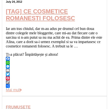
July 24, 2012
[TAG] CE COSMETICE
ROMANESTI FOLOSESC
Iar am tras chiulul, dar m-au adus pe drumul cel bun doua
dintre colegele mele bloggerite, care mi-au dat fiecare cate o
sarcina si n-am putut sa nu ma achit de ea. Prima dintre ele este
Alina, care a dorit sa-i urmez exemplul si sa va impartasesc ce
cosmetice romanesti folosesc. A trebuit sa le …
Ți-a plăcut? Împărtășește și altora!
Facebook
WhatsApp
Messenger
Email
Twitter
Pinterest
Copy
Link
Share
Mai mult
FRUMUSETE