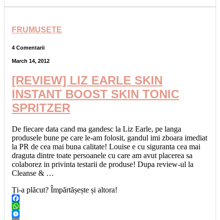
FRUMUSETE
4 Comentarii
March 14, 2012
[REVIEW] LIZ EARLE SKIN
INSTANT BOOST SKIN TONIC
SPRITZER
De fiecare data cand ma gandesc la Liz Earle, pe langa
produsele bune pe care le-am folosit, gandul imi zboara imediat
la PR de cea mai buna calitate! Louise e cu siguranta cea mai
draguta dintre toate persoanele cu care am avut placerea sa
colaborez in privinta testarii de produse! Dupa review-ul la
Cleanse & …
Ți-a plăcut? Împărtășește și altora!
Facebook
WhatsApp