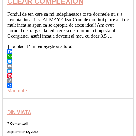
CLEAR COMPLEXION
Fondul de ten care sa-mi indeplineasca toate dorintele nu s-a
inventat inca, insa ALMAY Clear Complexion imi place atat de
mult incat sa spun ca se apropie de acest ideal! Am avut
norocul de a-l gasi la reducere si de a primi la timp sfatul
Georgianei, astfel incat a devenit al meu cu doar 3,5 …
Ți-a plăcut? Împărtășește și altora!
Facebook
WhatsApp
Messenger
Email
Twitter
Pinterest
Copy
Link
Share
Mai mult
DIN VIATA
7 Comentarii
September 18, 2012