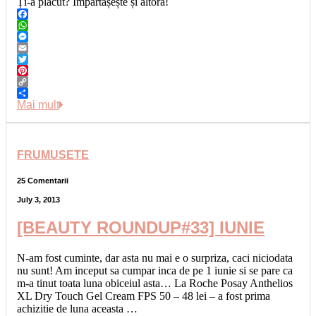
Ți-a plăcut? Împărtășește și altora!
Facebook
WhatsApp
Messenger
Email
Twitter
Pinterest
Copy
Link
Share
Mai mult
FRUMUSETE
25 Comentarii
July 3, 2013
[BEAUTY ROUNDUP#33] IUNIE
N-am fost cuminte, dar asta nu mai e o surpriza, caci niciodata
nu sunt! Am inceput sa cumpar inca de pe 1 iunie si se pare ca
m-a tinut toata luna obiceiul asta… La Roche Posay Anthelios
XL Dry Touch Gel Cream FPS 50 – 48 lei – a fost prima
achizitie de luna aceasta …