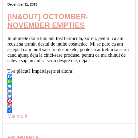
December 11, 2013
[IN&OUT] OCTOMBER-
NOVEMBER EMPTIES
In ultimele doua luni am fost harnicuta, zic eu, pentru ca am
reusit sa termin destul de multe cosmetice. Mi se pare ca am
asteptat cam mult sa scriu despre ele, poate ca ar trebui sa scriu
cand ajung deja la cinci-sase produse, pentru ca ma chinui de
cateva saptamani sa scriu despre ele, deja …
Ți-a plăcut? Împărtășește și altora!
Facebook
WhatsApp
Messenger
Email
Twitter
Pinterest
Copy
Link
Share
Mai mult
FRUMUSETE