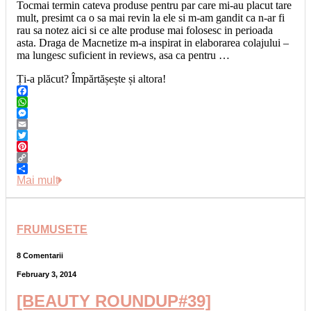
Tocmai termin cateva produse pentru par care mi-au placut tare
mult, presimt ca o sa mai revin la ele si m-am gandit ca n-ar fi
rau sa notez aici si ce alte produse mai folosesc in perioada
asta. Draga de Macnetize m-a inspirat in elaborarea colajului –
ma lungesc suficient in reviews, asa ca pentru …
Ți-a plăcut? Împărtășește și altora!
Facebook
WhatsApp
Messenger
Email
Twitter
Pinterest
Copy
Link
Share
Mai mult
FRUMUSETE
8 Comentarii
February 3, 2014
[BEAUTY ROUNDUP#39]