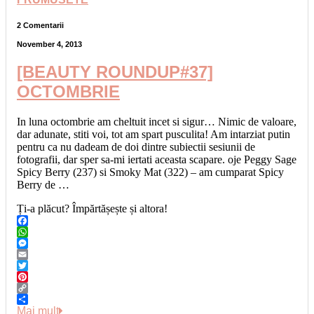
2 Comentarii
November 4, 2013
[BEAUTY ROUNDUP#37]
OCTOMBRIE
In luna octombrie am cheltuit incet si sigur… Nimic de valoare,
dar adunate, stiti voi, tot am spart pusculita! Am intarziat putin
pentru ca nu dadeam de doi dintre subiectii sesiunii de
fotografii, dar sper sa-mi iertati aceasta scapare. oje Peggy Sage
Spicy Berry (237) si Smoky Mat (322) – am cumparat Spicy
Berry de …
Ți-a plăcut? Împărtășește și altora!
Facebook
WhatsApp
Messenger
Email
Twitter
Pinterest
Copy
Link
Share
Mai mult