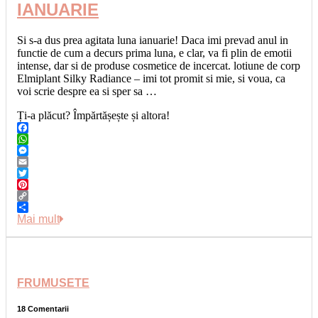
IANUARIE
Si s-a dus prea agitata luna ianuarie! Daca imi prevad anul in
functie de cum a decurs prima luna, e clar, va fi plin de emotii
intense, dar si de produse cosmetice de incercat. lotiune de corp
Elmiplant Silky Radiance – imi tot promit si mie, si voua, ca
voi scrie despre ea si sper sa …
Ți-a plăcut? Împărtășește și altora!
Facebook
WhatsApp
Messenger
Email
Twitter
Pinterest
Copy
Link
Share
Mai mult
FRUMUSETE
18 Comentarii