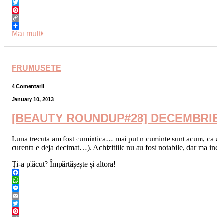
Email
Twitter
Pinterest
Copy
Link
Share
Mai mult
FRUMUSETE
4 Comentarii
January 10, 2013
[BEAUTY ROUNDUP#28] DECEMBRI
Luna trecuta am fost cumintica… mai putin cuminte sunt acum, ca abi
curenta e deja decimat…). Achizitiile nu au fost notabile, dar ma in
Ți-a plăcut? Împărtășește și altora!
Facebook
WhatsApp
Messenger
Email
Twitter