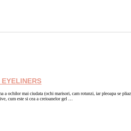
 EYELINERS
 a ochilor mai ciudata (ochi marisori, cam rotunzi, iar pleoapa se pliaza 
sive, cum este si cea a creioanelor gel …