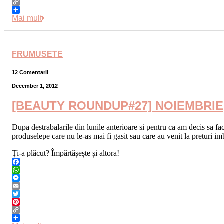
Pinterest
Copy
Link
Share
Mai mult
FRUMUSETE
12 Comentarii
December 1, 2012
[BEAUTY ROUNDUP#27] NOIEMBRIE
Dupa destrabalarile din lunile anterioare si pentru ca am decis sa fac
produselepe care nu le-as mai fi gasit sau care au venit la preturi
Ți-a plăcut? Împărtășește și altora!
Facebook
WhatsApp
Messenger
Email
Twitter
Pinterest
Copy