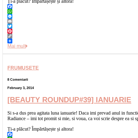
Ți-a plăcut? Împărtășește și altora!
Facebook
WhatsApp
Messenger
Email
Twitter
Pinterest
Copy
Link
Share
Mai mult
FRUMUSETE
8 Comentarii
February 3, 2014
[BEAUTY ROUNDUP#39] IANUARIE
Si s-a dus prea agitata luna ianuarie! Daca imi prevad anul in functi
Radiance – imi tot promit si mie, si voua, ca voi scrie despre ea si 
Ți-a plăcut? Împărtășește și altora!