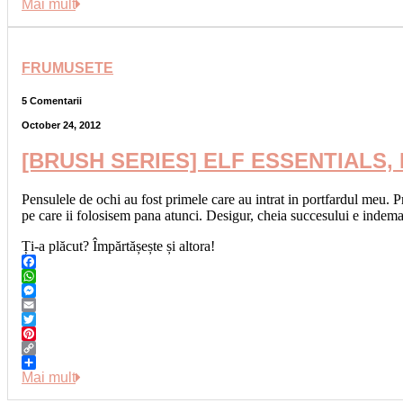
Link
Share
Mai mult
FRUMUSETE
5 Comentarii
October 24, 2012
[BRUSH SERIES] ELF ESSENTIALS,
Pensulele de ochi au fost primele care au intrat in portfardul meu. P
pe care ii folosisem pana atunci. Desigur, cheia succesului e indema
Ți-a plăcut? Împărtășește și altora!
Facebook
WhatsApp
Messenger
Email
Twitter
Pinterest
Copy
Link
Share
Mai mult