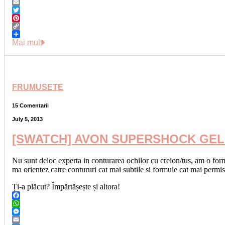
Messenger
Email
Twitter
Pinterest
Copy
Link
Share
Mai mult
FRUMUSETE
15 Comentarii
July 5, 2013
[SWATCH] AVON SUPERSHOCK GEL
Nu sunt deloc experta in conturarea ochilor cu creion/tus, am o forma
ma orientez catre contururi cat mai subtile si formule cat mai permi
Ți-a plăcut? Împărtășește și altora!
Facebook
WhatsApp
Messenger