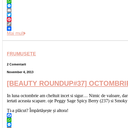
Facebook
WhatsApp
Messenger
Email
Twitter
Pinterest
Copy
Link
Share
Mai mult
FRUMUSETE
2 Comentarii
November 4, 2013
[BEAUTY ROUNDUP#37] OCTOMBRI
In luna octombrie am cheltuit incet si sigur… Nimic de valoare, dar a
iertati aceasta scapare. oje Peggy Sage Spicy Berry (237) si Smo
Ți-a plăcut? Împărtășește și altora!
Facebook
WhatsApp