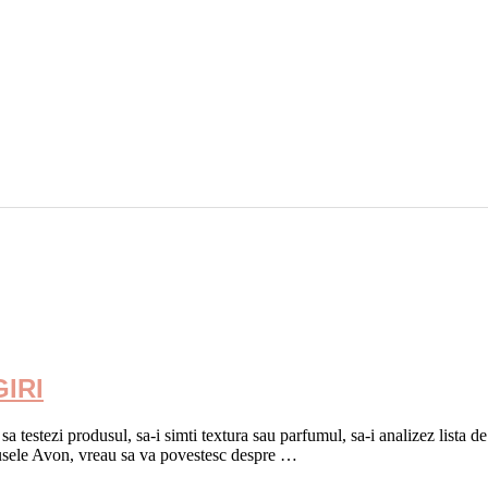
IRI
testezi produsul, sa-i simti textura sau parfumul, sa-i analizez lista de i
dusele Avon, vreau sa va povestesc despre …