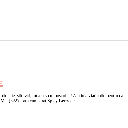
E
dunate, stiti voi, tot am spart pusculita! Am intarziat putin pentru ca nu
ky Mat (322) – am cumparat Spicy Berry de …