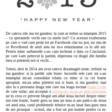
De cateva zile ma tot gandesc la cum ar trebui sa intampin 2015
– cu sperantele vechi sau cu unele noi? Cu aceeasi exuberanta
pe care o vad cam peste tot pe Facebook clar nu pot, nu stiu de
ce Revelionul de anul asta nu m-a entuziasmat ca in alti ani.
Pentru mine sarbatorile s-au cam incheiat o data cu Craciunul,
pe care l-am petrecut la parinti, impreuna cu dragii din familia
mea si prietenii noi si vechi…
Totusi, desi in 2014 am avut cateva dezamagiri urate, trebuie sa
ma gandesc si la partile sale bune: lucrurile rele care mi s-au
intamplat mi-au consolidat relatia cu mine si cu cei foarte
apropiati, mi-au adus prieteni noi si buni, si ma gandesc mai
ales la o persoana draga mie care ma leaga tocmai
boala Lyme
de care sufar; am acceptat o
provocare noua pe plan personal
,
iar in ceea ce priveste blogul am aflat doua lucruri despre mine:
imi este foarte, foarte greu sa stau pe tusa si am patit-o de doua
ori anul asta,
cand problemele tehnice m-au lasat fara gura mea
de aer proaspat – scrisul, dar a fost un pas inainte pentru ca m-