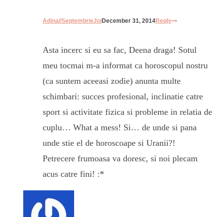
Adina//SeptembrieJoi
December 31, 2014
Reply
Asta incerc si eu sa fac, Deena draga! Sotul
meu tocmai m-a informat ca horoscopul nostru
(ca suntem aceeasi zodie) anunta multe
schimbari: succes profesional, inclinatie catre
sport si activitate fizica si probleme in relatia de
cuplu… What a mess! Si… de unde si pana
unde stie el de horoscoape si Uranii?!
Petrecere frumoasa va doresc, si noi plecam
acus catre fini! :*