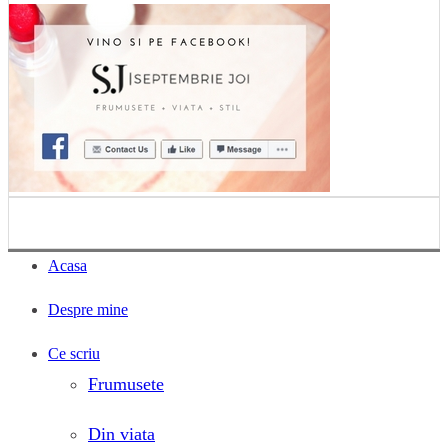
Acasa
Despre mine
Ce scriu
Frumusete
Din viata