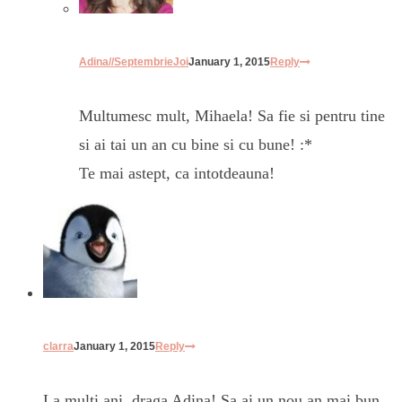
Adina//SeptembrieJoi
January 1, 2015
Reply
Multumesc mult, Mihaela! Sa fie si pentru tine
si ai tai un an cu bine si cu bune! :*
Te mai astept, ca intotdeauna!
clarra
January 1, 2015
Reply
La multi ani, draga Adina! Sa ai un nou an mai bun,