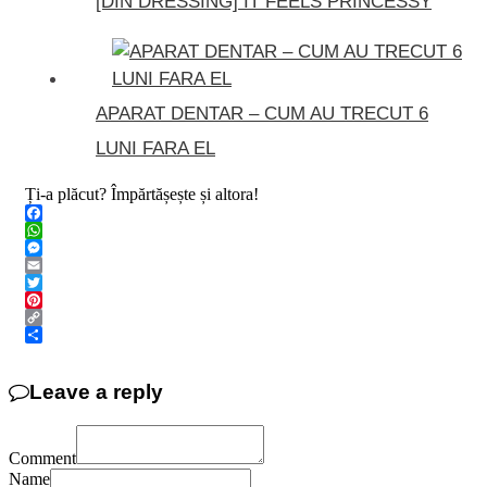
[DIN DRESSING] IT FEELS PRINCESSY
APARAT DENTAR – CUM AU TRECUT 6
LUNI FARA EL
Ți-a plăcut? Împărtășește și altora!
Facebook
WhatsApp
Messenger
Email
Twitter
Pinterest
Copy
Link
Share
Leave a reply
Comment
Name