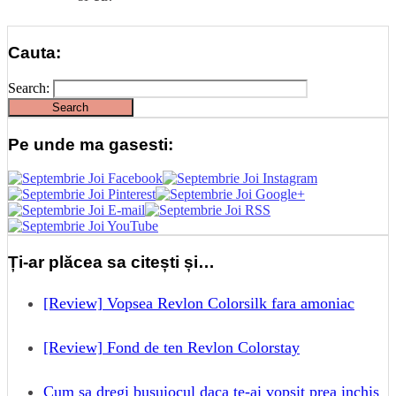
Cauta:
Search:
Pe unde ma gasesti:
Ți-ar plăcea sa citești și…
[Review] Vopsea Revlon Colorsilk fara amoniac
[Review] Fond de ten Revlon Colorstay
Cum sa dregi busuiocul daca te-ai vopsit prea inchis