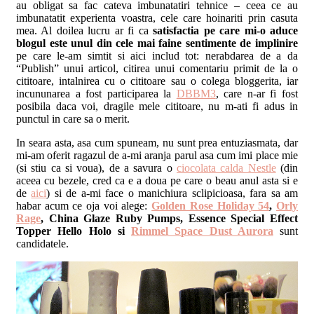
au obligat sa fac cateva imbunatatiri tehnice – ceea ce au
imbunatatit experienta voastra, cele care hoinariti prin casuta
mea. Al doilea lucru ar fi ca
satisfactia pe care mi-o aduce
blogul este unul din cele mai faine sentimente de implinire
pe care le-am simtit si aici includ tot: nerabdarea de a da
“Publish” unui articol, citirea unui comentariu primit de la o
cititoare, intalnirea cu o cititoare sau o colega bloggerita, iar
incununarea a fost participarea la
DBBM3
, care n-ar fi fost
posibila daca voi, dragile mele cititoare, nu m-ati fi adus in
punctul in care sa o merit.
In seara asta, asa cum spuneam, nu sunt prea entuziasmata, dar
mi-am oferit ragazul de a-mi aranja parul asa cum imi place mie
(si stiu ca si voua), de a savura o
ciocolata calda Nestle
(din
aceea cu bezele, cred ca e a doua pe care o beau anul asta si e
de
aici
) si de a-mi face o manichiura sclipicioasa, fara sa am
habar acum ce oja voi alege:
Golden Rose Holiday 54
,
Orly
Rage
, China Glaze Ruby Pumps, Essence Special Effect
Topper Hello Holo si
Rimmel Space Dust Aurora
sunt
candidatele.