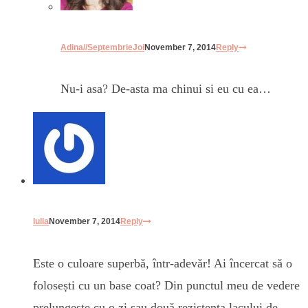
Adina//SeptembrieJoi
November 7, 2014
Reply
Nu-i asa? De-asta ma chinui si eu cu ea…
Iulia
November 7, 2014
Reply
Este o culoare superbă, într-adevăr! Ai încercat să o
folosești cu un base coat? Din punctul meu de vedere
prelungește cu o zi sau două rezistența lacului de