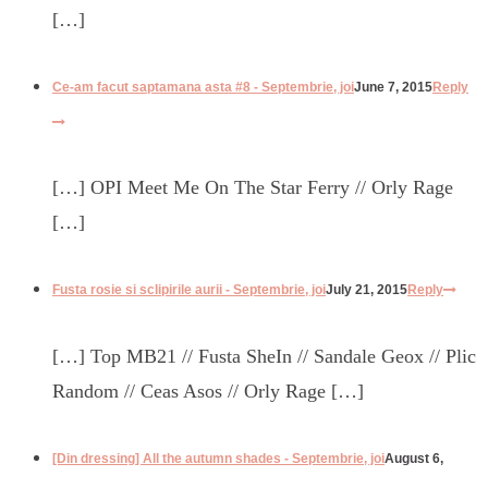
[…]
Ce-am facut saptamana asta #8 - Septembrie, joi
June 7, 2015
Reply
[…] OPI Meet Me On The Star Ferry // Orly Rage
[…]
Fusta rosie si sclipirile aurii - Septembrie, joi
July 21, 2015
Reply
[…] Top MB21 // Fusta SheIn // Sandale Geox // Plic
Random // Ceas Asos // Orly Rage […]
[Din dressing] All the autumn shades - Septembrie, joi
August 6,