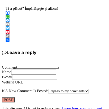
Ți-a plăcut? Împărtășește și altora!
Facebook
WhatsApp
Messenger
Email
Twitter
Pinterest
Copy
Link
Share
Leave a reply
Comment
Name
E-mail
Website URL
If A New Comment Is Posted:
This site uses Akismet to reduce spam.
Learn how your comment