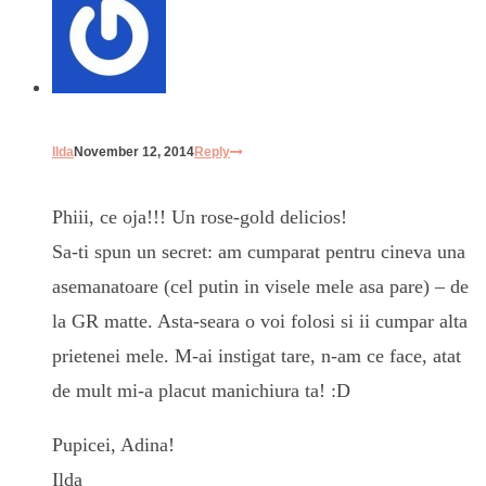
Ilda
November 12, 2014
Reply
Phiii, ce oja!!! Un rose-gold delicios!
Sa-ti spun un secret: am cumparat pentru cineva una
asemanatoare (cel putin in visele mele asa pare) – de
la GR matte. Asta-seara o voi folosi si ii cumpar alta
prietenei mele. M-ai instigat tare, n-am ce face, atat
de mult mi-a placut manichiura ta! :D
Pupicei, Adina!
Ilda