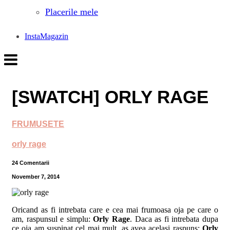
Placerile mele
InstaMagazin
[SWATCH] ORLY RAGE
FRUMUSETE
orly rage
24 Comentarii
November 7, 2014
Oricand as fi intrebata care e cea mai frumoasa oja pe care o
am, raspunsul e simplu:
Orly Rage
. Daca as fi intrebata dupa
ce oja am suspinat cel mai mult, as avea acelasi raspuns:
Orly