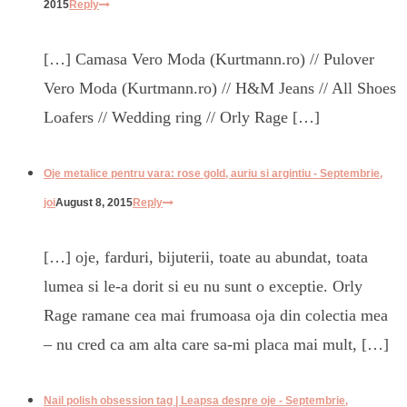
2015
Reply
[…] Camasa Vero Moda (Kurtmann.ro) // Pulover
Vero Moda (Kurtmann.ro) // H&M Jeans // All Shoes
Loafers // Wedding ring // Orly Rage […]
Oje metalice pentru vara: rose gold, auriu si argintiu - Septembrie,
joi
August 8, 2015
Reply
[…] oje, farduri, bijuterii, toate au abundat, toata
lumea si le-a dorit si eu nu sunt o exceptie. Orly
Rage ramane cea mai frumoasa oja din colectia mea
– nu cred ca am alta care sa-mi placa mai mult, […]
Nail polish obsession tag | Leapsa despre oje - Septembrie,