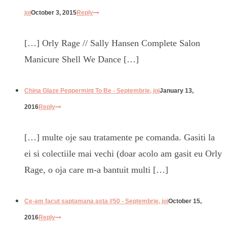
joi
October 3, 2015
Reply
[…] Orly Rage // Sally Hansen Complete Salon
Manicure Shell We Dance […]
China Glaze Peppermint To Be - Septembrie, joi
January 13,
2016
Reply
[…] multe oje sau tratamente pe comanda. Gasiti la
ei si colectiile mai vechi (doar acolo am gasit eu Orly
Rage, o oja care m-a bantuit multi […]
Ce-am facut saptamana asta #50 - Septembrie, joi
October 15,
2016
Reply