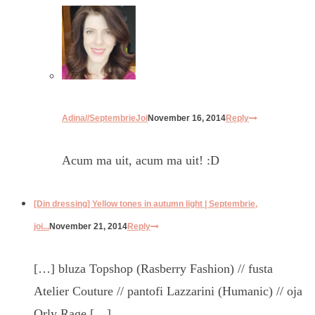
Adina//SeptembrieJoi
November 16, 2014
Reply
Acum ma uit, acum ma uit! :D
[Din dressing] Yellow tones in autumn light | Septembrie,
joi...
November 21, 2014
Reply
[…] bluza Topshop (Rasberry Fashion) // fusta
Atelier Couture // pantofi Lazzarini (Humanic) // oja
Orly Rage […]