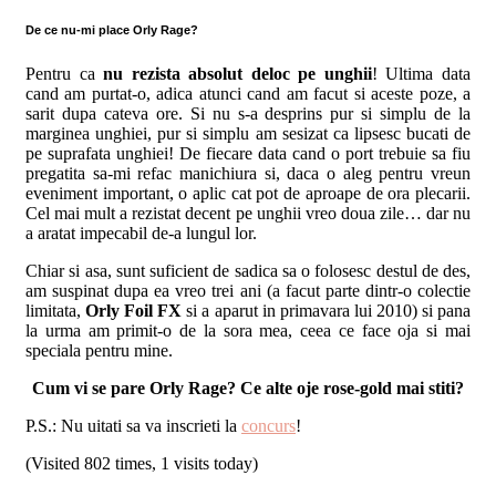
De ce nu-mi place Orly Rage?
Pentru ca
nu rezista absolut deloc pe unghii
! Ultima data
cand am purtat-o, adica atunci cand am facut si aceste poze, a
sarit dupa cateva ore. Si nu s-a desprins pur si simplu de la
marginea unghiei, pur si simplu am sesizat ca lipsesc bucati de
pe suprafata unghiei! De fiecare data cand o port trebuie sa fiu
pregatita sa-mi refac manichiura si, daca o aleg pentru vreun
eveniment important, o aplic cat pot de aproape de ora plecarii.
Cel mai mult a rezistat decent pe unghii vreo doua zile… dar nu
a aratat impecabil de-a lungul lor.
Chiar si asa, sunt suficient de sadica sa o folosesc destul de des,
am suspinat dupa ea vreo trei ani (a facut parte dintr-o colectie
limitata,
Orly Foil FX
si a aparut in primavara lui 2010) si pana
la urma am primit-o de la sora mea, ceea ce face oja si mai
speciala pentru mine.
Cum vi se pare Orly Rage? Ce alte oje rose-gold mai stiti?
P.S.: Nu uitati sa va inscrieti la
concurs
!
(Visited 802 times, 1 visits today)