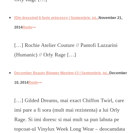
[Din dressing] It feels princessy | Septembrie, joi...
November 21,
2014
Reply
[…] Rochie Atelier Couture // Pantofi Lazzarini
(Humanic) // Orly Rage […]
December Beauty Blogger Meeting #3 | Septembrie, joi...
December
10, 2014
Reply
[…] Gilded Dreams, mai exact Chiffon Twirl, care
imi pare a fi sora (mult mai rezistenta) a lui Orly
Rage. Si imi doresc si mai mult sa pun labuta pe
topcoat-ul Vinylux Week Long Wear – deocamdata