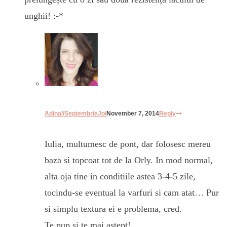
unghii! :-*
Adina//SeptembrieJoi
November 7, 2014
Reply
Iulia, multumesc de pont, dar folosesc mereu
baza si topcoat tot de la Orly. In mod normal,
alta oja tine in conditiile astea 3-4-5 zile,
tocindu-se eventual la varfuri si cam atat… Pur
si simplu textura ei e problema, cred.
Te pup si te mai astept!