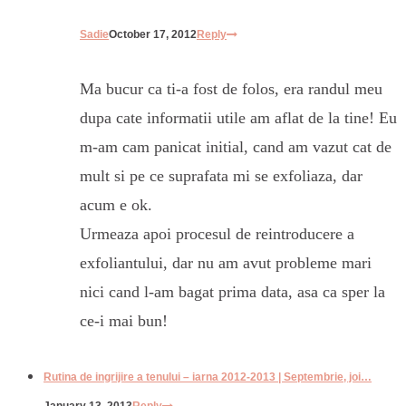
Sadie
October 17, 2012
Reply
Ma bucur ca ti-a fost de folos, era randul meu
dupa cate informatii utile am aflat de la tine! Eu
m-am cam panicat initial, cand am vazut cat de
mult si pe ce suprafata mi se exfoliaza, dar
acum e ok.
Urmeaza apoi procesul de reintroducere a
exfoliantului, dar nu am avut probleme mari
nici cand l-am bagat prima data, asa ca sper la
ce-i mai bun!
Rutina de ingrijire a tenului – iarna 2012-2013 | Septembrie, joi…