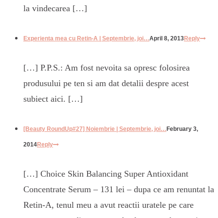
la vindecarea […]
Experienta mea cu Retin-A | Septembrie, joi…
April 8, 2013
Reply
[…] P.P.S.: Am fost nevoita sa opresc folosirea
produsului pe ten si am dat detalii despre acest
subiect aici. […]
[Beauty RoundUp#27] Noiembrie | Septembrie, joi…
February 3,
2014
Reply
[…] Choice Skin Balancing Super Antioxidant
Concentrate Serum – 131 lei – dupa ce am renuntat la
Retin-A, tenul meu a avut reactii uratele pe care