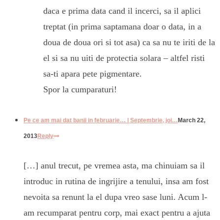
daca e prima data cand il incerci, sa il aplici
treptat (in prima saptamana doar o data, in a
doua de doua ori si tot asa) ca sa nu te iriti de la
el si sa nu uiti de protectia solara – altfel risti
sa-ti apara pete pigmentare.
Spor la cumparaturi!
Pe ce am mai dat banii in februarie… | Septembrie, joi…
March 22,
2013
Reply
[…] anul trecut, pe vremea asta, ma chinuiam sa il
introduc in rutina de ingrijire a tenului, insa am fost
nevoita sa renunt la el dupa vreo sase luni. Acum l-
am recumparat pentru corp, mai exact pentru a ajuta