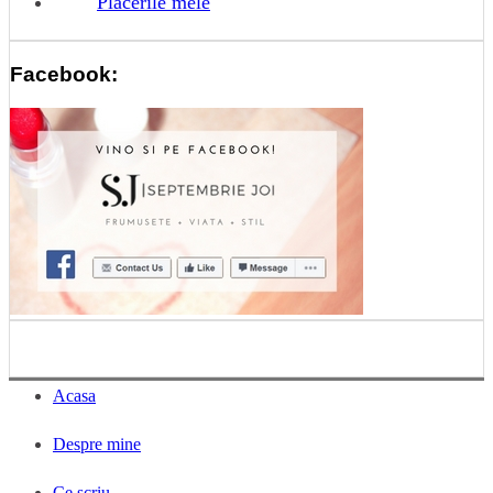
Placerile mele
Facebook:
Acasa
Despre mine
Ce scriu