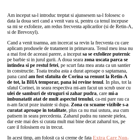
Am inceput sa-l introduc treptat si ajunsesem sa-l folosesc o
data la doua seri cand a venit vara si, pentru ca tenul incepuse
sa mi se exfolieze, am redus frecventa aplicarilor (si de Retin-A,
si de Brevoxyl).
Cand a venit toamna, am incercat sa revin la frecventa cu care
aplicam produsele de tratament in primavara. Tenul meu insa nu
a mai fost de aceeasi parere, a inceput
sa se exfolieze puternic
pe barbie si in jurul gurii. A doua seara
zona uscata parca se
intindea si pe restul fetei
, pe scurt fata mea arata ca un santier
in constructie. Toata treaba asta a durat aproape o saptamana,
pana cand
am fost sfatuita de Corina sa renunt la Retin-A
de tot, la BHA temporar, pana isi revine tenul
. In plus, tot la
sfatul Corinei, in seara respectiva mi-am facut un scrub usor cu
ulei de samburi de struguri si zahar pudra
, care
mi-a
imbunatatit atat de mult aspectul tenului
, ca-mi pare rau ca
n-am facut poze inainte si dupa.
Zona cu scuame vizibile s-a
curatat aproape in totalitate
, plus ca nu mai ustura, asa cum
patisem in seara precedenta. Zaharul pudra nu raneste pielea,
dar este mai des si curata mult mai bine decat zaharul tos, pe
care il folosisem eu in trecut.
In acest timp, am folosit ca si creme de fata
Extra Care Non-