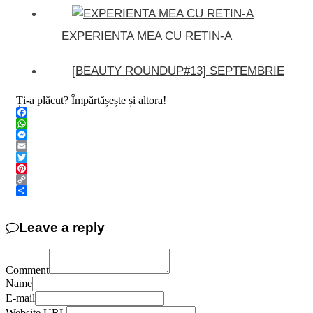
EXPERIENTA MEA CU RETIN-A
[BEAUTY ROUNDUP#13] SEPTEMBRIE
Ți-a plăcut? Împărtășește și altora!
Facebook
WhatsApp
Messenger
Email
Twitter
Pinterest
Copy
Link
Share
Leave a reply
Comment
Name
E-mail
Website URL