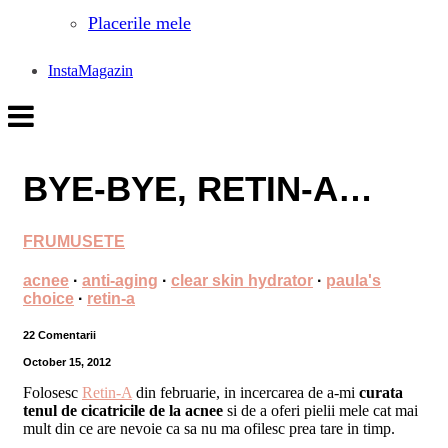
Placerile mele
InstaMagazin
BYE-BYE, RETIN-A…
FRUMUSETE
acnee
·
anti-aging
·
clear skin hydrator
·
paula's
choice
·
retin-a
22 Comentarii
October 15, 2012
Folosesc
Retin-A
din februarie, in incercarea de a-mi
curata
tenul de cicatricile de la acnee
si de a oferi pielii mele cat mai
mult din ce are nevoie ca sa nu ma ofilesc prea tare in timp.