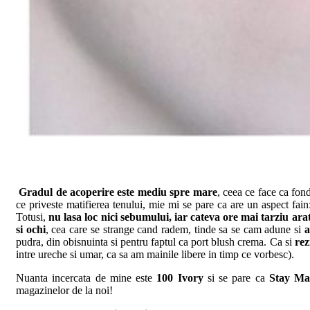
Gradul de acoperire este mediu spre mare
, ceea ce face ca fon
ce priveste matifierea tenului, mie mi se pare ca are un aspect fai
Totusi,
nu lasa loc nici sebumului, iar cateva ore mai tarziu ara
si ochi
, cea care se strange cand radem, tinde sa se cam adune si
a
pudra, din obisnuinta si pentru faptul ca port blush crema. Ca si
rez
intre ureche si umar, ca sa am mainile libere in timp ce vorbesc).
Nuanta incercata de mine este
100 Ivory
si se pare ca
Stay Mat
magazinelor de la noi!