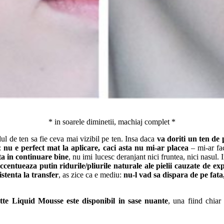
* in soarele diminetii, machiaj complet *
dul de ten sa fie ceva mai vizibil pe ten. Insa daca
va doriti un ten de
n:
nu e perfect mat la aplicare, caci asta nu mi-ar placea
– mi-ar fac
ta in continuare bine
, nu imi lucesc deranjant nici fruntea, nici nasul.
ccentueaza putin ridurile/pliurile naturale ale pielii cauzate de expr
istenta la transfer
, as zice ca e mediu:
nu-l vad sa dispara de pe fata,
te Liquid Mousse este disponibil in sase nuante
, una fiind chiar