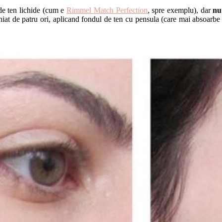
de ten lichide (cum e
Rimmel Match Perfection
, spre exemplu), dar
nu
at de patru ori, aplicand fondul de ten cu pensula (care mai absoarbe s