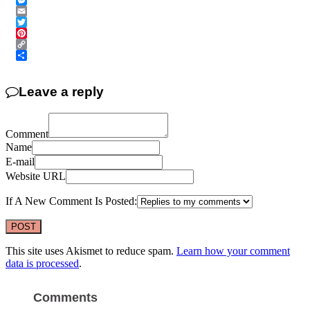
Messenger
Email
Twitter
Pinterest
Copy
Link
Share
Leave a reply
Comment
Name
E-mail
Website URL
If A New Comment Is Posted:
This site uses Akismet to reduce spam.
Learn how your comment
data is processed
.
Comments