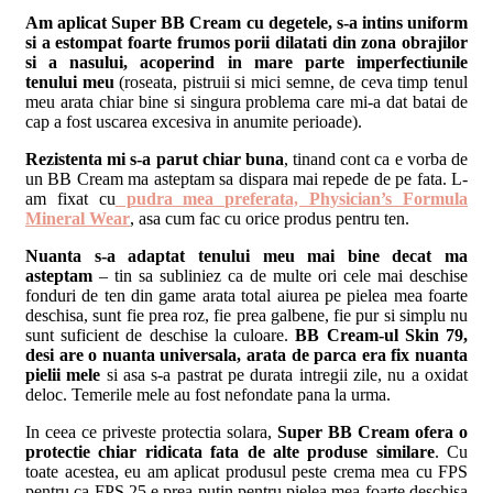
Am aplicat Super BB Cream cu degetele, s-a intins uniform
si a estompat foarte frumos porii dilatati din zona obrajilor
si a nasului, acoperind in mare parte imperfectiunile
tenului meu
(roseata, pistruii si mici semne, de ceva timp tenul
meu arata chiar bine si singura problema care mi-a dat batai de
cap a fost uscarea excesiva in anumite perioade).
Rezistenta mi s-a parut chiar buna
, tinand cont ca e vorba de
un BB Cream ma asteptam sa dispara mai repede de pe fata. L-
am fixat cu
pudra mea preferata, Physician’s Formula
Mineral Wear
, asa cum fac cu orice produs pentru ten.
Nuanta s-a adaptat tenului meu mai bine decat ma
asteptam
– tin sa subliniez ca de multe ori cele mai deschise
fonduri de ten din game arata total aiurea pe pielea mea foarte
deschisa, sunt fie prea roz, fie prea galbene, fie pur si simplu nu
sunt suficient de deschise la culoare.
BB Cream-ul Skin 79,
desi are o nuanta universala, arata de parca era fix nuanta
pielii mele
si asa s-a pastrat pe durata intregii zile, nu a oxidat
deloc. Temerile mele au fost nefondate pana la urma.
In ceea ce priveste protectia solara,
Super BB Cream ofera o
protectie chiar ridicata fata de alte produse similare
. Cu
toate acestea, eu am aplicat produsul peste crema mea cu FPS
pentru ca FPS 25 e prea putin pentru pielea mea foarte deschisa