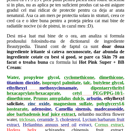
si in plus, nu as aplica pe ten suficient produs cat sa-mi asigure
gradul cel mai ridicat de protectie pentru ca deja ar arata
nenatural. Asa ca am mers pe protectia solara in straturi, ceea ce
cred ca e o idee buna pentru a proteja pielea cat mai bine de
radiatiile nocive (si de pistrui, in cazul meu :D).
Desi mi-a luat mai bine de o ora, am analiza si formula
produsului folosindu-ma de dictionarul de ingrediente
Beautypedia. Tinand cont de faptul ca sunt
doar doua
ingrediente iritante si cateva necunoscute, dar abunda de
ingrediente cotate cu best si good, se pare ca Skin 79 au
facut o treaba buna
cu formula lui
Hot Pink Super + BB
Cream
:
Water, propylene glycol,
cyclomethicone
,
dimethicone
,
titanium dioxide
,
isopropyl palmitate
,
talc
,
butylene glycol
,
ethylhexyl methoxycinnamate
,
dipentaerythrityl
hexacaprylate/hexacaprate
,
cetyl PEG/PPG-10/1-
dimethicone
,
Prunus amygdalus dulcis
,
arbutin
,
ethylhexyl
salicilate,
zinc oxide
,
magnesium sulfate
,
polyglyceryl-6
isostearate
,
adenosine
,
Camellia sinensis
,
madecassoside
,
aloe barbadensis leaf juice extract
,
nelumbo nucifera flower
water,
triclosan
,
ceramide 3
,
cholesterol
,
Lycium barbarum fruit
extract
,
Helianhtus annuus seed oil
extract,
Cornus extract
,
Hedera helix
,
schizandra chinensis fruit extract
,