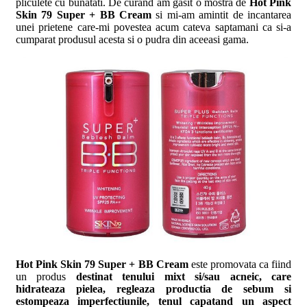
pliculete cu bunatati. De curand am gasit o mostra de
Hot Pink
Skin 79 Super + BB Cream
si mi-am amintit de incantarea
unei prietene care-mi povestea acum cateva saptamani ca si-a
cumparat produsul acesta si o pudra din aceeasi gama.
Hot Pink Skin 79 Super + BB Cream
este promovata ca fiind
un produs
destinat tenului mixt si/sau acneic, care
hidrateaza pielea, regleaza productia de sebum si
estompeaza imperfectiunile, tenul capatand un aspect