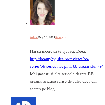
Adina
May 16, 2014
Reply
Hai sa incerc sa te ajut eu, Deea:
http://beautybyjules.ro/reviews/bb-
series/bb-series-hot-pink-bb-cream-skin79/
Mai gasesti si alte articole despre BB
creams asiatice scrise de Jules daca dai
search pe blog.