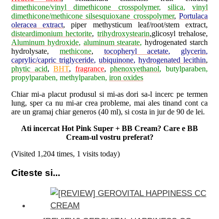
dimethicone/vinyl dimethicone crosspolymer
,
silica
,
vinyl
dimethicone/methicone silsesquioxane crosspolymer
,
Portulaca
oleracea extract
, piper methysticum leaf/root/stem extract,
disteardimonium hectorite
,
trihydroxystearin
,glicosyl trehalose,
Aluminum hydroxide
,
aluminum stearate
,
hydrogenated starch
hydrolysate,
methicone
,
tocopheryl acetate
,
glycerin
,
caprylic/capric triglyceride
,
ubiquinone
,
hydrogenated lecithin
,
phytic acid
,
BHT
,
fragrance
,
phenoxyethanol
, butylparaben,
propylparaben, methylparaben,
iron oxides
Chiar mi-a placut produsul si mi-as dori sa-l incerc pe termen
lung, sper ca nu mi-ar crea probleme, mai ales tinand cont ca
are un gramaj chiar generos (40 ml), si costa in jur de 90 de lei.
Ati incercat Hot Pink Super + BB Cream? Care e BB
Cream-ul vostru preferat?
(Visited 1,204 times, 1 visits today)
Citeste si...