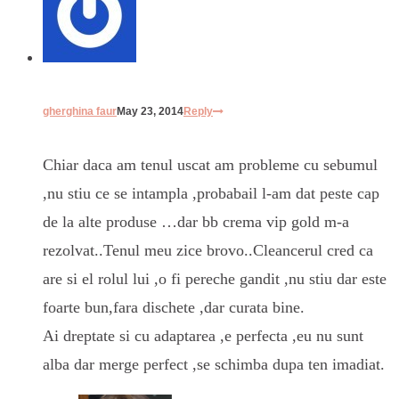
gherghina faur
May 23, 2014
Reply
Chiar daca am tenul uscat am probleme cu sebumul
,nu stiu ce se intampla ,probabail l-am dat peste cap
de la alte produse …dar bb crema vip gold m-a
rezolvat..Tenul meu zice brovo..Cleancerul cred ca
are si el rolul lui ,o fi pereche gandit ,nu stiu dar este
foarte bun,fara dischete ,dar curata bine.
Ai dreptate si cu adaptarea ,e perfecta ,eu nu sunt
alba dar merge perfect ,se schimba dupa ten imadiat.