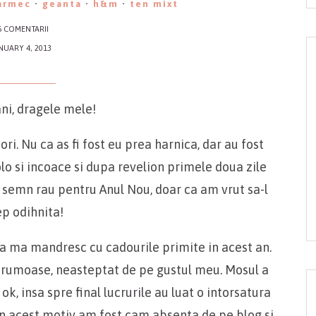
armec
·
geanta
·
h&m
·
ten mixt
6 COMENTARII
NUARY 4, 2013
ani, dragele mele!
ri. Nu ca as fi fost eu prea harnica, dar au fost
o si incoace si dupa revelion primele doua zile
 semn rau pentru Anul Nou, doar ca am vrut sa-l
ep odihnita!
 sa ma mandresc cu cadourile primite in acest an.
frumoase, neasteptat de pe gustul meu. Mosul a
k, insa spre final lucrurile au luat o intorsatura
Din acest motiv am fost cam absenta de pe blog si