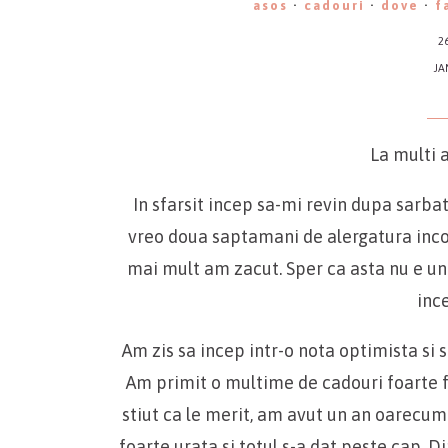
asos
·
cadouri
·
dove
·
f
2
JA
La multi 
In sfarsit incep sa-mi revin dupa sarbato
vreo doua saptamani de alergatura incol
mai mult am zacut. Sper ca asta nu e un
inc
Am zis sa incep intr-o nota optimista si
Am primit o multime de cadouri foarte 
stiut ca le merit, am avut un an oarecum o
foarte urata si totul s-a dat peste cap. 