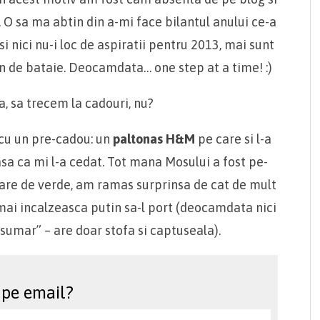
. O sa ma abtin din a-mi face bilantul anului ce-a
i nici nu-i loc de aspiratii pentru 2013, mai sunt
n de bataie. Deocamdata… one step at a time! :)
a, sa trecem la cadouri, nu?
cu un pre-cadou: un
paltonas H&M
pe care si l-a
 asa ca mi l-a cedat. Tot mana Mosului a fost pe-
oare de verde, am ramas surprinsa de cat de mult
 mai incalzeasca putin sa-l port (deocamdata nici
sumar” – are doar stofa si captuseala).
 pe email?