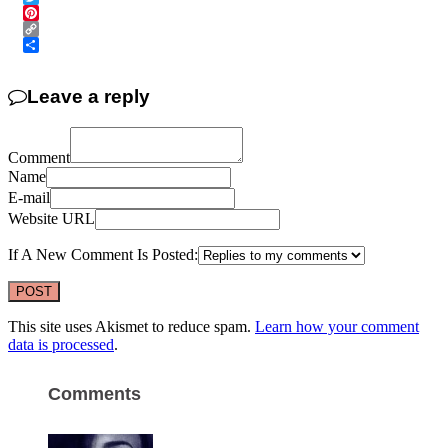
Twitter
Pinterest
Copy
Link
Share
Leave a reply
Comment
Name
E-mail
Website URL
If A New Comment Is Posted:
This site uses Akismet to reduce spam.
Learn how your comment
data is processed
.
Comments