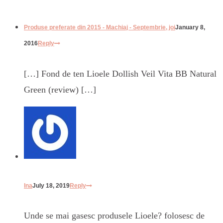
Produse preferate din 2015 - Machiaj - Septembrie, joi
January 8,
2016
Reply
[…] Fond de ten Lioele Dollish Veil Vita BB Natural
Green (review) […]
Ina
July 18, 2019
Reply
Unde se mai gasesc produsele Lioele? folosesc de