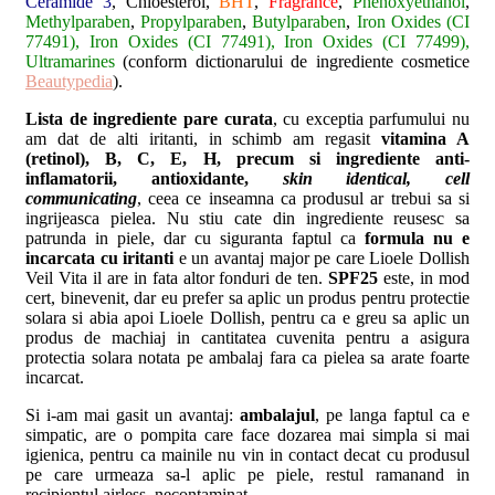
Ceramide 3
, Chloesterol,
BHT
,
Fragrance
,
Phenoxyethanol
,
Methylparaben
,
Propylparaben
,
Butylparaben
,
Iron Oxides (CI
77491), Iron Oxides (CI 77491), Iron Oxides (CI 77499),
Ultramarines
(conform dictionarului de ingrediente cosmetice
Beautypedia
).
Lista de ingrediente pare curata
, cu exceptia parfumului nu
am dat de alti iritanti, in schimb am regasit
vitamina A
(retinol), B, C, E, H, precum si ingrediente anti-
inflamatorii, antioxidante,
skin identical, cell
communicating
, ceea ce inseamna ca produsul ar trebui sa si
ingrijeasca pielea. Nu stiu cate din ingrediente reusesc sa
patrunda in piele, dar cu siguranta faptul ca
formula nu e
incarcata cu iritanti
e un avantaj major pe care Lioele Dollish
Veil Vita il are in fata altor fonduri de ten.
SPF25
este, in mod
cert, binevenit, dar eu prefer sa aplic un produs pentru protectie
solara si abia apoi Lioele Dollish, pentru ca e greu sa aplic un
produs de machiaj in cantitatea cuvenita pentru a asigura
protectia solara notata pe ambalaj fara ca pielea sa arate foarte
incarcat.
Si i-am mai gasit un avantaj:
ambalajul
, pe langa faptul ca e
simpatic, are o pompita care face dozarea mai simpla si mai
igienica, pentru ca mainile nu vin in contact decat cu produsul
pe care urmeaza sa-l aplic pe piele, restul ramanand in
recipientul airless, necontaminat.