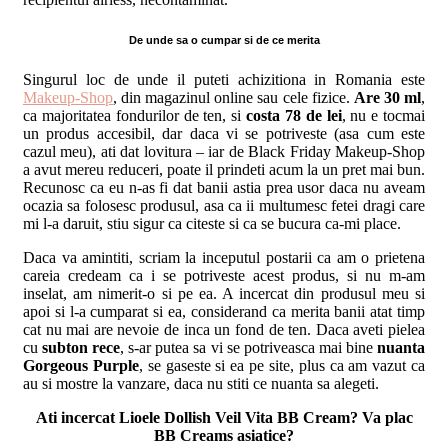
De unde sa o cumpar si de ce merita
Singurul loc de unde il puteti achizitiona in Romania este
Makeup-Shop
, din magazinul online sau cele fizice.
Are 30 ml
,
ca majoritatea fondurilor de ten, si
costa 78 de lei
, nu e tocmai
un produs accesibil, dar daca vi se potriveste (asa cum este
cazul meu), ati dat lovitura – iar de Black Friday Makeup-Shop
a avut mereu reduceri, poate il prindeti acum la un pret mai bun.
Recunosc ca eu n-as fi dat banii astia prea usor daca nu aveam
ocazia sa folosesc produsul, asa ca ii multumesc fetei dragi care
mi l-a daruit, stiu sigur ca citeste si ca se bucura ca-mi place.
Daca va amintiti, scriam la inceputul postarii ca am o prietena
careia credeam ca i se potriveste acest produs, si nu m-am
inselat, am nimerit-o si pe ea. A incercat din produsul meu si
apoi si l-a cumparat si ea, considerand ca merita banii atat timp
cat nu mai are nevoie de inca un fond de ten. Daca aveti pielea
cu
subton rece
, s-ar putea sa vi se potriveasca mai bine
nuanta
Gorgeous Purple
, se gaseste si ea pe site, plus ca am vazut ca
au si mostre la vanzare, daca nu stiti ce nuanta sa alegeti.
Ati incercat Lioele Dollish Veil Vita BB Cream? Va plac
BB Creams asiatice?