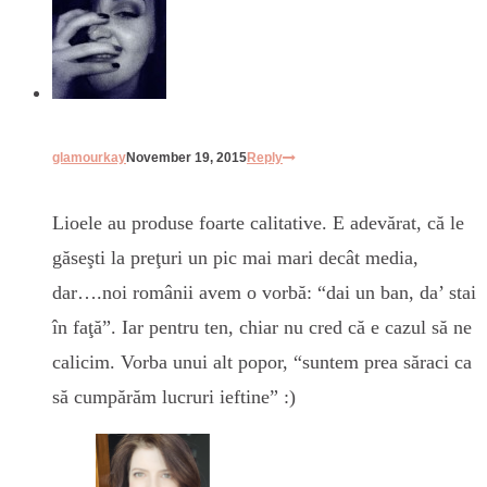
glamourkay
November 19, 2015
Reply
Lioele au produse foarte calitative. E adevărat, că le
găseşti la preţuri un pic mai mari decât media,
dar….noi românii avem o vorbă: “dai un ban, da’ stai
în faţă”. Iar pentru ten, chiar nu cred că e cazul să ne
calicim. Vorba unui alt popor, “suntem prea săraci ca
să cumpărăm lucruri ieftine” :)