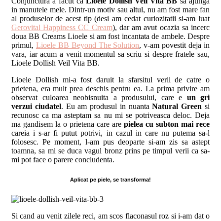
Conjunctura a facut ca
Lioele Dollish Veil Vita BB
sa ajunga
in manutele mele. Dintr-un motiv sau altul, nu am fost mare fan
al produselor de acest tip (desi am cedat curiozitatii si-am luat
Gerovital Happiness CC Cream
), dar am avut ocazia sa incerc
doua BB Creams Lioele si am fost incantata de ambele. Despre
primul,
Lioele BB Beyond The Solution
, v-am povestit deja in
vara, iar acum a venit momentul sa scriu si despre fratele sau,
Lioele Dollish Veil Vita BB.
Lioele Dollish mi-a fost daruit la sfarsitul verii de catre o
prietena, era mult prea deschis pentru ea. La prima privire am
observat culoarea neobisnuita a produsului, care e
un gri
verzui ciudatel
. Eu am produsul in nuanta
Natural Green
si
recunosc ca ma asteptam sa nu mi se potriveasca deloc. Deja
ma gandisem la o prietena care are
pielea cu subton mai rece
careia i s-ar fi putut potrivi, in cazul in care nu putema sa-l
folosesc. Pe moment, l-am pus deoparte si-am zis sa astept
toamna, sa mi se duca vagul bronz prins pe timpul verii ca sa-
mi pot face o parere concludenta.
Aplicat pe piele, se transforma!
Si cand au venit zilele reci, am scos flaconasul roz si i-am dat o