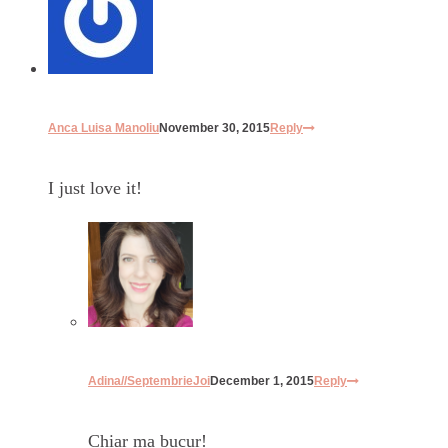
Anca Luisa Manoliu
November 30, 2015
Reply
I just love it!
Adina//SeptembrieJoi
December 1, 2015
Reply
Chiar ma bucur!