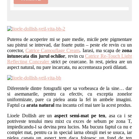
Puterea de acoperire mi se pare medie, micile pete pigmentare
sau pistrui se intrevad, dar foarte putin – peste ele revin cu un
corector,
Catrice Camouflage Cream
. Iarasi, ma scapa de
zona
intunecata din jurul ochilor
, revin cu
Catrice Re-Touch Light
Reflecting Concealer
strict pe cearcane. In rest, pielea are un
aspect natural, nu pare incarcata, nu accentueaza porii dilatati.
Diferentele dintre fotografii sper sa vorbeasca de la sine… dar
si asemanarile, pentru ca efectiv, cu exceptia zonelor
uniformizate, pare ca pielea arata la fel in ambele imagini.
Faptul ca
arata natural
ma incanta cel mai tare la acest produs.
Lioele Dollish are un
aspect semi-mat pe ten
, asa ca i se
potriveste tenului meu mixt cu exces de sebum pe zona T,
impiedicandu-l sa devina prea lucios. Ma bucura faptul ca nu e
complet mat, pentru ca in special iarna obrajii mei se usuca, iar
pielea capata un aspect tern daca folosesc un fond de ten