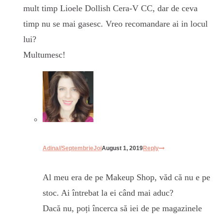
mult timp Lioele Dollish Cera-V CC, dar de ceva
timp nu se mai gasesc. Vreo recomandare ai in locul
lui?
Multumesc!
Adina//SeptembrieJoi
August 1, 2019
Reply
Al meu era de pe Makeup Shop, văd că nu e pe
stoc. Ai întrebat la ei când mai aduc?
Dacă nu, poți încerca să iei de pe magazinele