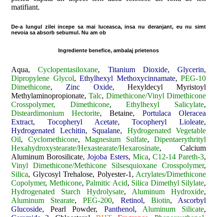
matifiant.
De-a lungul zilei incepe sa mai luceasca, insa nu deranjant, eu nu simt
nevoia sa absorb sebumul. Nu am ob
Ingrediente benefice, ambalaj prietenos
Aqua,
Cyclopentasiloxane
,
Titanium Dioxide
,
Glycerin
,
Dipropylene Glycol
,
Ethylhexyl Methoxycinnamate
,
PEG-10
Dimethicone
,
Zinc Oxide
, Hexyldecyl Myristoyl
Methylaminopropionate,
Talc
,
Dimethicone/Vinyl Dimethicone
Crosspolymer, Dimethicone
,
Ethylhexyl Salicylate
,
Disteardimonium Hectorite
, Betaine,
Portulaca Oleracea
Extract
,
Tocopheryl Acetate
,
Tocopheryl Lioleate
,
Hydrogenated Lechitin
,
Squalane
,
Hydrogenated Vegetable
Oil
,
Cyclomethicone
,
Magnesium Sulfate
,
Dipentaerythrityl
Hexahydroxystearate/Hexastearate/Hexarosinate
, Calcium
Aluminum Borosilicate,
Jojoba Esters
,
Mica
,
C12-14 Pareth-3
,
Vinyl Dimethicone/Methicone Silsesquioxane Crosspolymer
,
Silica
, Glycosyl Trehalose, Polyester-1,
Acrylates/Dimethicone
Copolymer
,
Methicone
,
Palmitic Acid
,
Silica Dimethyl Silylate
,
Hydrogenated Starch Hydrolysate
,
Aluminum Hydroxide
,
Aluminum Stearate
,
PEG-200
,
Retinol
,
Biotin
,
Ascorbyl
Glucoside
, Pearl Powder,
Panthenol
,
Aluminum Silicate
,