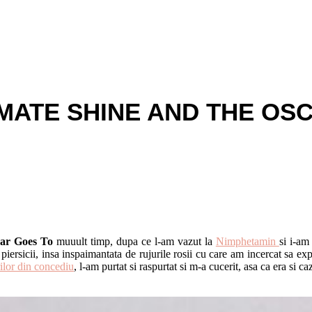
IMATE SHINE AND THE OS
car Goes To
muuult timp, dupa ce l-am vazut la
Nimphetamin
si i-am
 piersicii, insa inspaimantata de rujurile rosii cu care am incercat sa e
ilor din concediu
, l-am purtat si raspurtat si m-a cucerit, asa ca era si caz