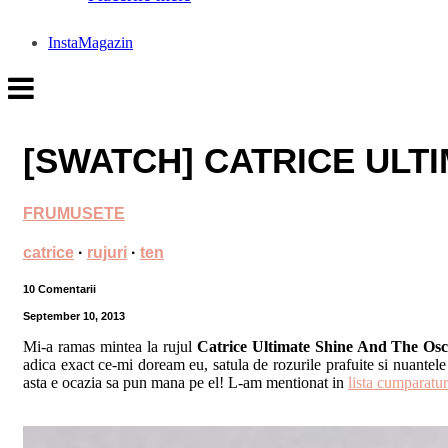
InstaMagazin
[SWATCH] CATRICE ULT
FRUMUSETE
catrice
·
rujuri
·
ten
10 Comentarii
September 10, 2013
Mi-a ramas mintea la rujul
Catrice Ultimate Shine And The Os
adica exact ce-mi doream eu, satula de rozurile prafuite si nuantele
asta e ocazia sa pun mana pe el! L-am mentionat in
lista cumparatur