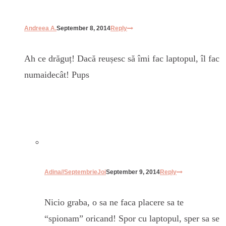
Andreea A.
September 8, 2014
Reply
Ah ce drăguț! Dacă reușesc să îmi fac laptopul, îl fac
numaidecât! Pups
Adina//SeptembrieJoi
September 9, 2014
Reply
Nicio graba, o sa ne faca placere sa te
“spionam” oricand! Spor cu laptopul, sper sa se