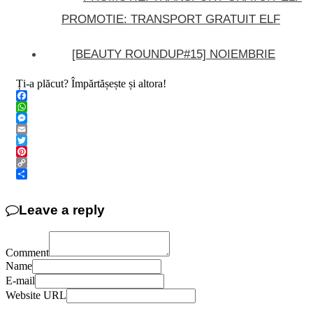
PROMOTIE: TRANSPORT GRATUIT ELF
[BEAUTY ROUNDUP#15] NOIEMBRIE
Ți-a plăcut? Împărtășește și altora!
Facebook
WhatsApp
Messenger
Email
Twitter
Pinterest
Copy
Link
Share
Leave a reply
Comment
Name
E-mail
Website URL