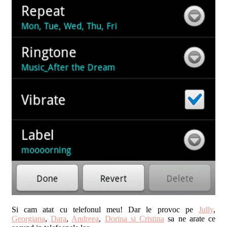
Si cam atat cu telefonul meu! Dar le provoc pe
Jully
,
Georgiana
,
Dara
,
Andreea
,
Dorina si Cristina
sa ne arate ce