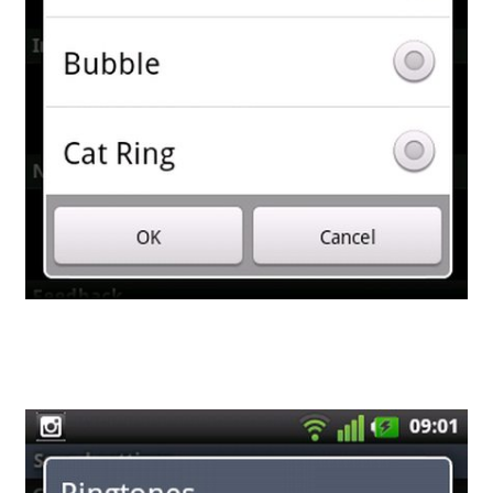
HTC ASCEND
DOWNLOAD
RINGTONE