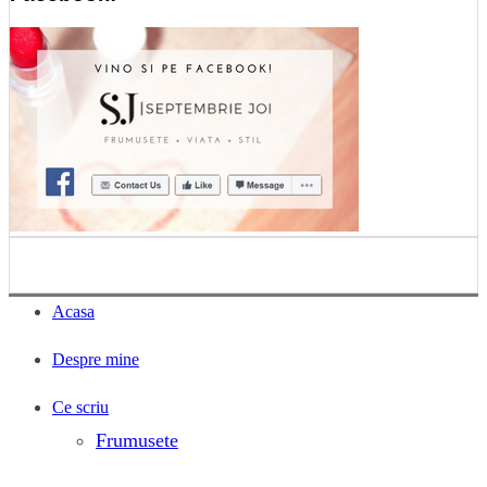
Acasa
Despre mine
Ce scriu
Frumusete