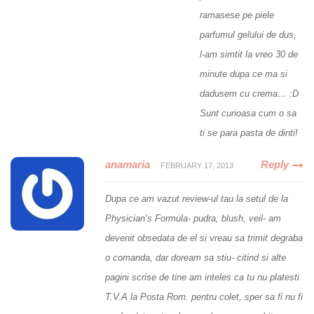
ramasese pe piele
parfumul gelului de dus,
l-am simtit la vreo 30 de
minute dupa ce ma si
dadusem cu crema… :D
Sunt curioasa cum o sa
ti se para pasta de dinti!
anamaria
Reply
FEBRUARY 17, 2013
Dupa ce am vazut review-ul tau la setul de la
Physician’s Formula- pudra, blush, veil- am
devenit obsedata de el si vreau sa trimit degraba
o comanda, dar doream sa stiu- citind si alte
pagini scrise de tine am inteles ca tu nu platesti
T.V.A la Posta Rom. pentru colet, sper sa fi nu fi