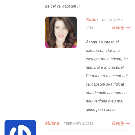
pe cel cu capsuni :)
Sadie
FEBRUARY 2,
Reply
2013
Astept sa citesc si
parerea ta, clar si-a
castigat multi adepti, iar
numarul e in crestere!
Pe mine m-a cucerit cel
cu capsuni si-a ridicat
standardele asa sus ca
nou-venitele n-au mai
ajuns pana acolo.
Milena
Reply
FEBRUARY 2, 2013