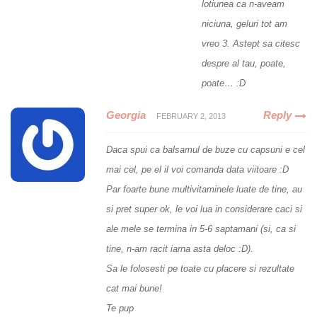
lotiunea ca n-aveam
niciuna, geluri tot am
vreo 3. Astept sa citesc
despre al tau, poate,
poate… :D
Georgia
Reply
FEBRUARY 2, 2013
Daca spui ca balsamul de buze cu capsuni e cel
mai cel, pe el il voi comanda data viitoare :D
Par foarte bune multivitaminele luate de tine, au
si pret super ok, le voi lua in considerare caci si
ale mele se termina in 5-6 saptamani (si, ca si
tine, n-am racit iarna asta deloc :D).
Sa le folosesti pe toate cu placere si rezultate
cat mai bune!
Te pup