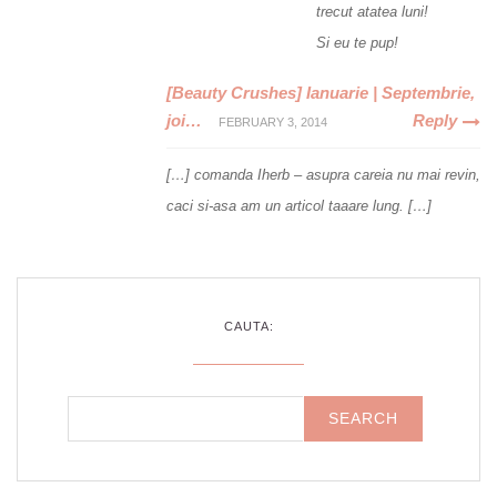
trecut atatea luni!
Si eu te pup!
[Beauty Crushes] Ianuarie | Septembrie,
joi…
Reply
FEBRUARY 3, 2014
[…] comanda Iherb – asupra careia nu mai revin,
caci si-asa am un articol taaare lung. […]
CAUTA: