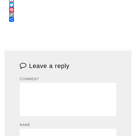
Email
Twitter
Pinterest
Copy
Link
Share
Leave a reply
COMMENT
NAME