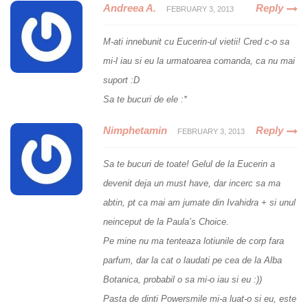
Andreea A.
Reply
FEBRUARY 3, 2013
M-ati innebunit cu Eucerin-ul vietii! Cred c-o sa
mi-l iau si eu la urmatoarea comanda, ca nu mai
suport :D
Sa te bucuri de ele :*
Nimphetamin
Reply
FEBRUARY 3, 2013
Sa te bucuri de toate! Gelul de la Eucerin a
devenit deja un must have, dar incerc sa ma
abtin, pt ca mai am jumate din Ivahidra + si unul
neinceput de la Paula’s Choice.
Pe mine nu ma tenteaza lotiunile de corp fara
parfum, dar la cat o laudati pe cea de la Alba
Botanica, probabil o sa mi-o iau si eu :))
Pasta de dinti Powersmile mi-a luat-o si eu, este