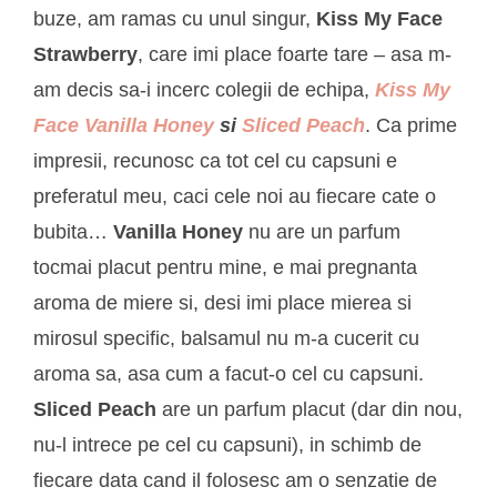
buze, am ramas cu unul singur,
Kiss My Face
Strawberry
, care imi place foarte tare – asa m-
am decis sa-i incerc colegii de echipa,
Kiss My
Face Vanilla Honey
si
Sliced Peach
. Ca prime
impresii, recunosc ca tot cel cu capsuni e
preferatul meu, caci cele noi au fiecare cate o
bubita…
Vanilla Honey
nu are un parfum
tocmai placut pentru mine, e mai pregnanta
aroma de miere si, desi imi place mierea si
mirosul specific, balsamul nu m-a cucerit cu
aroma sa, asa cum a facut-o cel cu capsuni.
Sliced Peach
are un parfum placut (dar din nou,
nu-l intrece pe cel cu capsuni), in schimb de
fiecare data cand il folosesc am o senzatie de