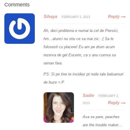
Comments
Sihaya
Reply
FEBRUARY 2, 2013
Ah, deci problema e numai la cel de Piersici,
hm…atunci nu stiu ce sa mai zic. :( Sa le
folosesti cu placere! Eu am pe drum acum
rezerva de gel Eucerin, ca s anu cumva sa
raman fara.
PS: Si pe tine te invidiez pt noile tale balsamuri
de buze >:P
Sadie
FEBRUARY 2,
Reply
2013
Asa se pare, peaches
are the trouble maker…