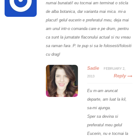
numai bunatati! eu tocmai am terminat o sticla
de alba botanica, dar varianta mai mica. mi-a
placut! gelul eucerin e preferatul meu, deja mai
am unul intr-o comanda care e pe drum, pentru
ca sunt la jumatate flaconului actual si nu vreau
sa raman fara :P. te pup si sa le folosesti/folositi
cu drag!
Sadie
FEBRUARY 2,
Reply
2013
Eu m-am aruncat
departe, am luat la kil,
sa-mi ajunga.
Sper sa devina si
preferatul meu gelul
Eucerin, nu e tocmai la