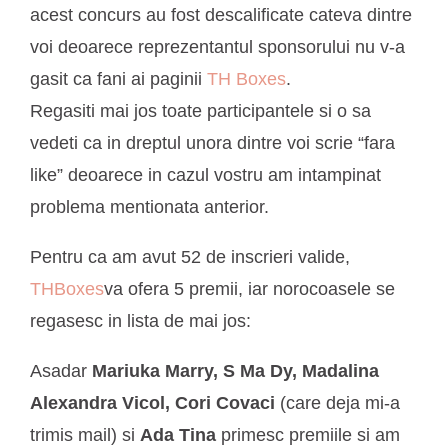
acest concurs au fost descalificate cateva dintre
voi deoarece reprezentantul sponsorului nu v-a
gasit ca fani ai paginii
TH Boxes
.
Regasiti mai jos toate participantele si o sa
vedeti ca in dreptul unora dintre voi scrie “fara
like” deoarece in cazul vostru am intampinat
problema mentionata anterior.
Pentru ca am avut 52 de inscrieri valide,
THBoxes
va ofera 5 premii, iar norocoasele se
regasesc in lista de mai jos:
Asadar
Mariuka Marry, S Ma Dy, Madalina
Alexandra Vicol, Cori Covaci
(care deja mi-a
trimis mail) si
Ada Tina
primesc premiile si am