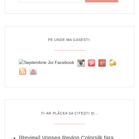
PE UNDE MA GASESTI:
ȚI-AR PLĂCEA SA CITEȘTI ȘI…
[Review] Vopsea Revlon Colorsilk fara