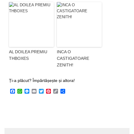
AL DOILEA PREMIU
INCA O
THBOXES
CASTIGATOARE
ZENITH!
Ți-a plăcut? Împărtășește și altora!
Facebook
WhatsApp
Messenger
Email
Twitter
Pinterest
Copy
Share
Link