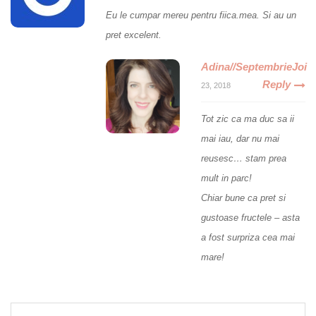
Eu le cumpar mereu pentru fiica.mea. Si au un
pret excelent.
Adina//SeptembrieJoi
Reply
23, 2018
Tot zic ca ma duc sa ii
mai iau, dar nu mai
reusesc… stam prea
mult in parc!
Chiar bune ca pret si
gustoase fructele – asta
a fost surpriza cea mai
mare!