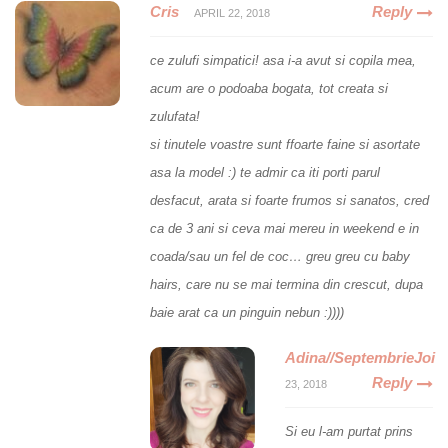
Cris
Reply
APRIL 22, 2018
ce zulufi simpatici! asa i-a avut si copila mea,
acum are o podoaba bogata, tot creata si
zulufata!
si tinutele voastre sunt ffoarte faine si asortate
asa la model :) te admir ca iti porti parul
desfacut, arata si foarte frumos si sanatos, cred
ca de 3 ani si ceva mai mereu in weekend e in
coada/sau un fel de coc… greu greu cu baby
hairs, care nu se mai termina din crescut, dupa
baie arat ca un pinguin nebun :))))
Adina//SeptembrieJoi
Reply
23, 2018
Si eu l-am purtat prins