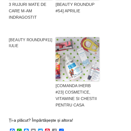
3 RUJURI MATE DE
[BEAUTY ROUNDUP
CARE M-AM
#54] APRILIE
INDRAGOSTIT
[BEAUTY ROUNDUP#11]
IULIE
[COMANDA IHERB
#23] COSMETICE,
VITAMINE SI CHESTII
PENTRU CASA
Ți-a plăcut? Împărtășește și altora!
Facebook
WhatsApp
Messenger
Email
Twitter
Pinterest
Copy
Share