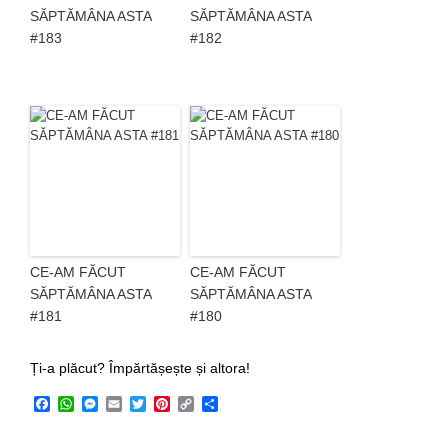
SĂPTĂMÂNA ASTA
SĂPTĂMÂNA ASTA
#183
#182
CE-AM FĂCUT
CE-AM FĂCUT
SĂPTĂMÂNA ASTA
SĂPTĂMÂNA ASTA
#181
#180
Ți-a plăcut? Împărtășește și altora!
Facebook
WhatsApp
Messenger
Email
Twitter
Pinterest
Copy
Share
Link