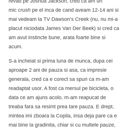
revad pe Joshua Jackson, cred ca am un
mic
crush
pe el inca de cand aveam 12-14 ani si
mai vedeam la TV Dawson’s Creek (nu, nu mi-a
placut niciodata James Van Der Beek) si cred ca
am avut instincte bune, arata foarte bine si
acum.
S-a incheiat si prima luna de munca, dupa cei
aproape 2 ani de pauza si asa, ca impresie
generala, cred ca e corect sa spun ca m-am
readaptat usor. A fost ca mersul pe bicicleta, o
data ce am ajuns acolo, m-am reapucat de
treaba fara sa resimt prea tare pauza. E drept,
mintea imi zboara la Copila, insa deja pare ca e
mai bine la gradinita, chiar si cu multele pauze,