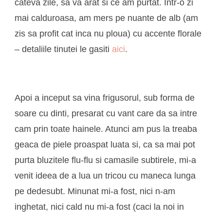
cateva zile, sa va arat si ce am purtat. Intr-o zi
mai calduroasa, am mers pe nuante de alb (am
zis sa profit cat inca nu ploua) cu accente florale
– detaliile tinutei le gasiti
aici
.
Apoi a inceput sa vina frigusorul, sub forma de
soare cu dinti, presarat cu vant care da sa intre
cam prin toate hainele. Atunci am pus la treaba
geaca de piele proaspat luata si, ca sa mai pot
purta bluzitele flu-flu si camasile subtirele, mi-a
venit ideea de a lua un tricou cu maneca lunga
pe dedesubt. Minunat mi-a fost, nici n-am
inghetat, nici cald nu mi-a fost (caci la noi in