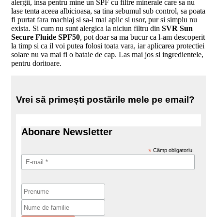
alergii, insa pentru mine un SPF cu filtre minerale care sa nu
lase tenta aceea albicioasa, sa tina sebumul sub control, sa poata
fi purtat fara machiaj si sa-l mai aplic si usor, pur si simplu nu
exista. Si cum nu sunt alergica la niciun filtru din
SVR Sun
Secure Fluide SPF50
, pot doar sa ma bucur ca l-am descoperit
la timp si ca il voi putea folosi toata vara, iar aplicarea protectiei
solare nu va mai fi o bataie de cap. Las mai jos si ingredientele,
pentru doritoare.
Vrei să primești postările mele pe email?
Abonare Newsletter
*
Câmp obligatoriu.