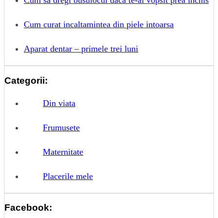
Cum sa dregi busuiocul daca te-ai vopsit prea inchis
Cum curat incaltamintea din piele intoarsa
Aparat dentar – primele trei luni
Categorii:
Din viata
Frumusete
Maternitate
Placerile mele
Facebook: