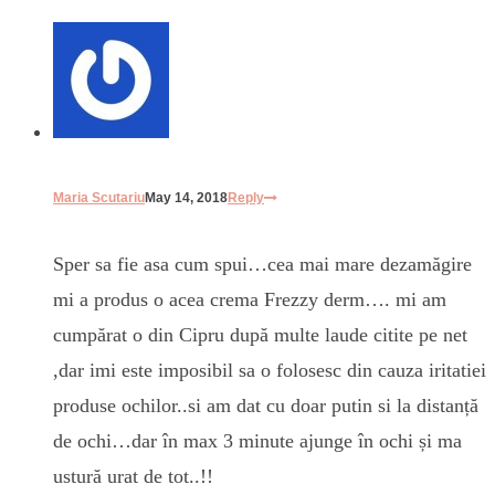
Maria Scutariu
May 14, 2018
Reply
Sper sa fie asa cum spui…cea mai mare dezamăgire
mi a produs o acea crema Frezzy derm…. mi am
cumpărat o din Cipru după multe laude citite pe net
,dar imi este imposibil sa o folosesc din cauza iritatiei
produse ochilor..si am dat cu doar putin si la distanță
de ochi…dar în max 3 minute ajunge în ochi și ma
ustură urat de tot..!!