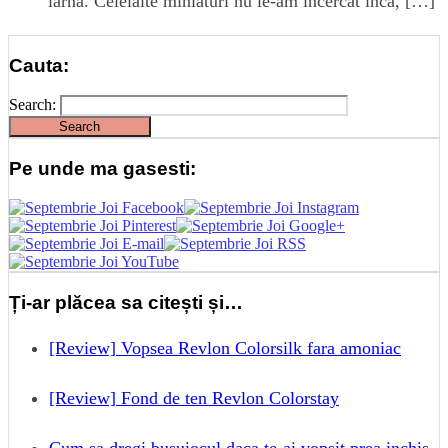
iarna. Celelalte miniaturi nu le-am incercat inca, […]
Cauta:
Search:
Pe unde ma gasesti:
Ți-ar plăcea sa citești și…
[Review] Vopsea Revlon Colorsilk fara amoniac
[Review] Fond de ten Revlon Colorstay