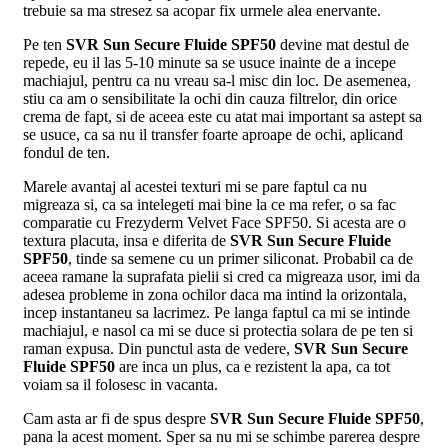
trebuie sa ma stresez sa acopar fix urmele alea enervante.
Pe ten
SVR Sun Secure Fluide SPF50
devine mat destul de
repede, eu il las 5-10 minute sa se usuce inainte de a incepe
machiajul, pentru ca nu vreau sa-l misc din loc. De asemenea,
stiu ca am o sensibilitate la ochi din cauza filtrelor, din orice
crema de fapt, si de aceea este cu atat mai important sa astept sa
se usuce, ca sa nu il transfer foarte aproape de ochi, aplicand
fondul de ten.
Marele avantaj al acestei texturi mi se pare faptul ca nu
migreaza si, ca sa intelegeti mai bine la ce ma refer, o sa fac
comparatie cu Frezyderm Velvet Face SPF50. Si acesta are o
textura placuta, insa e diferita de
SVR Sun Secure Fluide
SPF50
, tinde sa semene cu un primer siliconat. Probabil ca de
aceea ramane la suprafata pielii si cred ca migreaza usor, imi da
adesea probleme in zona ochilor daca ma intind la orizontala,
incep instantaneu sa lacrimez. Pe langa faptul ca mi se intinde
machiajul, e nasol ca mi se duce si protectia solara de pe ten si
raman expusa. Din punctul asta de vedere,
SVR Sun Secure
Fluide SPF50
are inca un plus, ca e rezistent la apa, ca tot
voiam sa il folosesc in vacanta.
Cam asta ar fi de spus despre
SVR Sun Secure Fluide SPF50
,
pana la acest moment. Sper sa nu mi se schimbe parerea despre