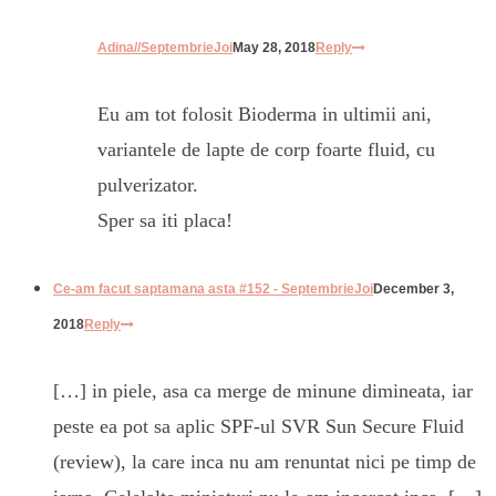
Adina//SeptembrieJoi
May 28, 2018
Reply
Eu am tot folosit Bioderma in ultimii ani,
variantele de lapte de corp foarte fluid, cu
pulverizator.
Sper sa iti placa!
Ce-am facut saptamana asta #152 - SeptembrieJoi
December 3,
2018
Reply
[…] in piele, asa ca merge de minune dimineata, iar
peste ea pot sa aplic SPF-ul SVR Sun Secure Fluid
(review), la care inca nu am renuntat nici pe timp de