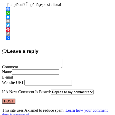
Ți-a plăcut? Împărtășește și altora!
Facebook
WhatsApp
Messenger
Email
Twitter
Pinterest
Copy
Link
Share
Leave a reply
Comment
Name
E-mail
Website URL
If A New Comment Is Posted:
This site uses Akismet to reduce spam.
Learn how your comment
data is processed
.