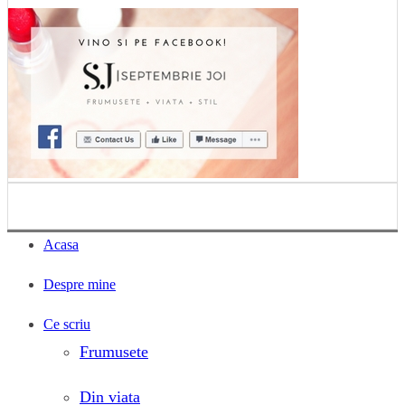
Acasa
Despre mine
Ce scriu
Frumusete
Din viata