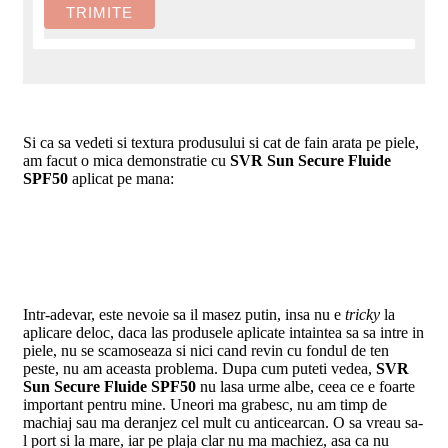
Si ca sa vedeti si textura produsului si cat de fain arata pe piele,
am facut o mica demonstratie cu
SVR Sun Secure Fluide
SPF50
aplicat pe mana:
Intr-adevar, este nevoie sa il masez putin, insa nu e
tricky
la
aplicare deloc, daca las produsele aplicate intaintea sa sa intre in
piele, nu se scamoseaza si nici cand revin cu fondul de ten
peste, nu am aceasta problema. Dupa cum puteti vedea,
SVR
Sun Secure Fluide SPF50
nu lasa urme albe, ceea ce e foarte
important pentru mine. Uneori ma grabesc, nu am timp de
machiaj sau ma deranjez cel mult cu anticearcan. O sa vreau sa-
l port si la mare, iar pe plaja clar nu ma machiez, asa ca nu