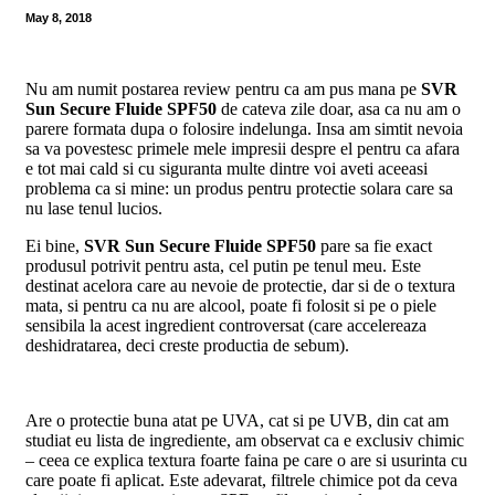
May 8, 2018
Nu am numit postarea review pentru ca am pus mana pe
SVR
Sun Secure Fluide SPF50
de cateva zile doar, asa ca nu am o
parere formata dupa o folosire indelunga. Insa am simtit nevoia
sa va povestesc primele mele impresii despre el pentru ca afara
e tot mai cald si cu siguranta multe dintre voi aveti aceeasi
problema ca si mine: un produs pentru protectie solara care sa
nu lase tenul lucios.
Ei bine,
SVR Sun Secure Fluide SPF50
pare sa fie exact
produsul potrivit pentru asta, cel putin pe tenul meu. Este
destinat acelora care au nevoie de protectie, dar si de o textura
mata, si pentru ca nu are alcool, poate fi folosit si pe o piele
sensibila la acest ingredient controversat (care accelereaza
deshidratarea, deci creste productia de sebum).
Are o protectie buna atat pe UVA, cat si pe UVB, din cat am
studiat eu lista de ingrediente, am observat ca e exclusiv chimic
– ceea ce explica textura foarte faina pe care o are si usurinta cu
care poate fi aplicat. Este adevarat, filtrele chimice pot da ceva