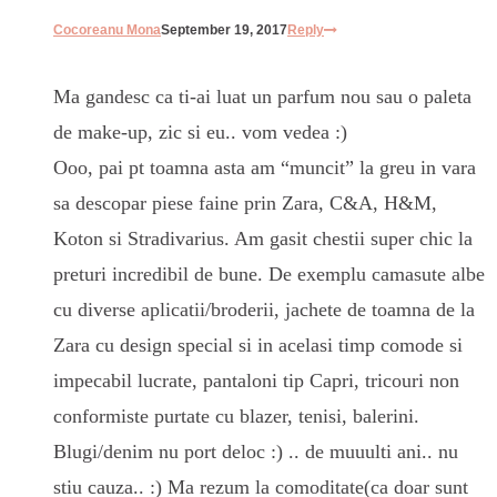
Cocoreanu Mona
September 19, 2017
Reply
Ma gandesc ca ti-ai luat un parfum nou sau o paleta
de make-up, zic si eu.. vom vedea :)
Ooo, pai pt toamna asta am “muncit” la greu in vara
sa descopar piese faine prin Zara, C&A, H&M,
Koton si Stradivarius. Am gasit chestii super chic la
preturi incredibil de bune. De exemplu camasute albe
cu diverse aplicatii/broderii, jachete de toamna de la
Zara cu design special si in acelasi timp comode si
impecabil lucrate, pantaloni tip Capri, tricouri non
conformiste purtate cu blazer, tenisi, balerini.
Blugi/denim nu port deloc :) .. de muuulti ani.. nu
stiu cauza.. :) Ma rezum la comoditate(ca doar sunt