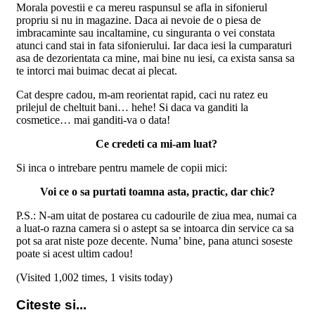
Morala povestii e ca mereu raspunsul se afla in sifonierul
propriu si nu in magazine. Daca ai nevoie de o piesa de
imbracaminte sau incaltamine, cu singuranta o vei constata
atunci cand stai in fata sifonierului. Iar daca iesi la cumparaturi
asa de dezorientata ca mine, mai bine nu iesi, ca exista sansa sa
te intorci mai buimac decat ai plecat.
Cat despre cadou, m-am reorientat rapid, caci nu ratez eu
prilejul de cheltuit bani… hehe! Si daca va ganditi la
cosmetice… mai ganditi-va o data!
Ce credeti ca mi-am luat?
Si inca o intrebare pentru mamele de copii mici:
Voi ce o sa purtati toamna asta, practic, dar chic?
P.S.: N-am uitat de postarea cu cadourile de ziua mea, numai ca
a luat-o razna camera si o astept sa se intoarca din service ca sa
pot sa arat niste poze decente. Numa’ bine, pana atunci soseste
poate si acest ultim cadou!
(Visited 1,002 times, 1 visits today)
Citeste si...