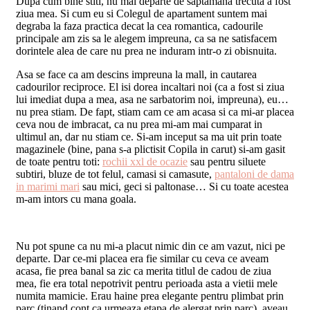
Dupa cum bine stiti, nu mai departe de saptamana trecuta a fost
ziua mea. Si cum eu si Colegul de apartament suntem mai
degraba la faza practica decat la cea romantica, cadourile
principale am zis sa le alegem impreuna, ca sa ne satisfacem
dorintele alea de care nu prea ne induram intr-o zi obisnuita.
Asa se face ca am descins impreuna la mall, in cautarea
cadourilor reciproce. El isi dorea incaltari noi (ca a fost si ziua
lui imediat dupa a mea, asa ne sarbatorim noi, impreuna), eu…
nu prea stiam. De fapt, stiam cam ce am acasa si ca mi-ar placea
ceva nou de imbracat, ca nu prea mi-am mai cumparat in
ultimul an, dar nu stiam ce. Si-am inceput sa ma uit prin toate
magazinele (bine, pana s-a plictisit Copila in carut) si-am gasit
de toate pentru toti:
rochii xxl de ocazie
sau pentru siluete
subtiri, bluze de tot felul, camasi si camasute,
pantaloni de dama
in marimi mari
sau mici, geci si paltonase… Si cu toate acestea
m-am intors cu mana goala.
Nu pot spune ca nu mi-a placut nimic din ce am vazut, nici pe
departe. Dar ce-mi placea era fie similar cu ceva ce aveam
acasa, fie prea banal sa zic ca merita titlul de cadou de ziua
mea, fie era total nepotrivit pentru perioada asta a vietii mele
numita mamicie. Erau haine prea elegante pentru plimbat prin
parc (tinand cont ca urmeaza etapa de alergat prin parc), aveau