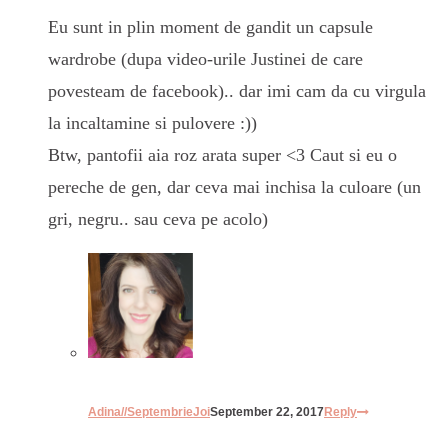
Eu sunt in plin moment de gandit un capsule
wardrobe (dupa video-urile Justinei de care
povesteam de facebook).. dar imi cam da cu virgula
la incaltamine si pulovere :))
Btw, pantofii aia roz arata super <3 Caut si eu o
pereche de gen, dar ceva mai inchisa la culoare (un
gri, negru.. sau ceva pe acolo)
Adina//SeptembrieJoi
September 22, 2017
Reply