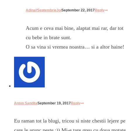
Adina//SeptembrieJoi
September 22, 2017
Reply
Acum e ceva mai bine, alaptat mai rar, dar tot
cu bebe in brate sunt.
O sa vina si vremea noastra… si a altor haine!
Anton Sandita
September 19, 2017
Reply
Eu raman tot la blugi, tricou si niste chestii lejere pe
care le arunc peste :)) Mi-e tare greu cu doua motate