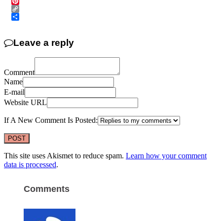
Twitter
Pinterest
Copy
Link
Share
Leave a reply
Comment
Name
E-mail
Website URL
If A New Comment Is Posted:
This site uses Akismet to reduce spam.
Learn how your comment
data is processed
.
Comments