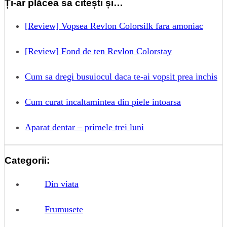
Ți-ar plăcea sa citești și…
[Review] Vopsea Revlon Colorsilk fara amoniac
[Review] Fond de ten Revlon Colorstay
Cum sa dregi busuiocul daca te-ai vopsit prea inchis
Cum curat incaltamintea din piele intoarsa
Aparat dentar – primele trei luni
Categorii:
Din viata
Frumusete