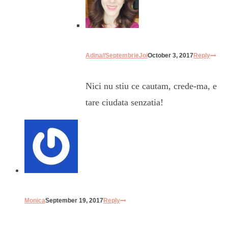
Adina//SeptembrieJoi
October 3, 2017
Reply
Nici nu stiu ce cautam, crede-ma, e
tare ciudata senzatia!
Monica
September 19, 2017
Reply