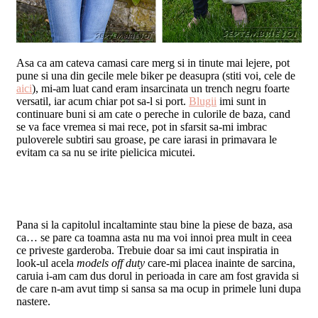
Asa ca am cateva camasi care merg si in tinute mai lejere, pot
pune si una din gecile mele biker pe deasupra (stiti voi, cele de
aici
), mi-am luat cand eram insarcinata un trench negru foarte
versatil, iar acum chiar pot sa-l si port.
Blugii
imi sunt in
continuare buni si am cate o pereche in culorile de baza, cand
se va face vremea si mai rece, pot in sfarsit sa-mi imbrac
puloverele subtiri sau groase, pe care iarasi in primavara le
evitam ca sa nu se irite pielicica micutei.
Pana si la capitolul incaltaminte stau bine la piese de baza, asa
ca… se pare ca toamna asta nu ma voi innoi prea mult in ceea
ce priveste garderoba. Trebuie doar sa imi caut inspiratia in
look-ul acela
models off duty
care-mi placea inainte de sarcina,
caruia i-am cam dus dorul in perioada in care am fost gravida si
de care n-am avut timp si sansa sa ma ocup in primele luni dupa
nastere.