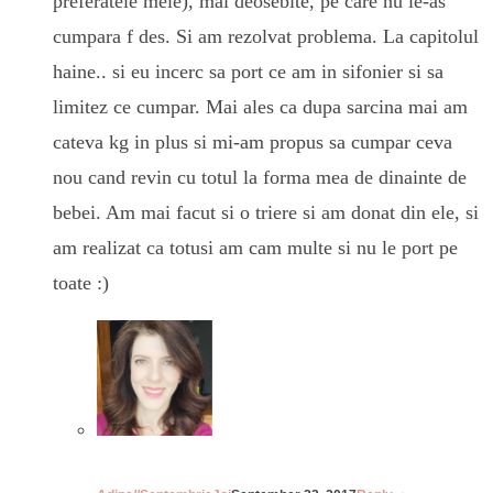
preferatele mele), mai deosebite, pe care nu le-as
cumpara f des. Si am rezolvat problema. La capitolul
haine.. si eu incerc sa port ce am in sifonier si sa
limitez ce cumpar. Mai ales ca dupa sarcina mai am
cateva kg in plus si mi-am propus sa cumpar ceva
nou cand revin cu totul la forma mea de dinainte de
bebei. Am mai facut si o triere si am donat din ele, si
am realizat ca totusi am cam multe si nu le port pe
toate :)