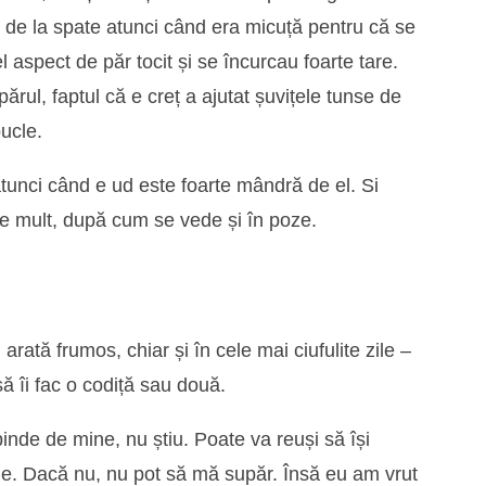
e de la spate atunci când era micuță pentru că se
 aspect de păr tocit și se încurcau foarte tare.
rul, faptul că e creț a ajutat șuvițele tunse de
ucle.
atunci când e ud este foarte mândră de el. Si
 de mult, după cum se vede și în poze.
arată frumos, chiar și în cele mai ciufulite zile –
ă îi fac o codiță sau două.
nde de mine, nu știu. Poate va reuși să își
le. Dacă nu, nu pot să mă supăr. Însă eu am vrut