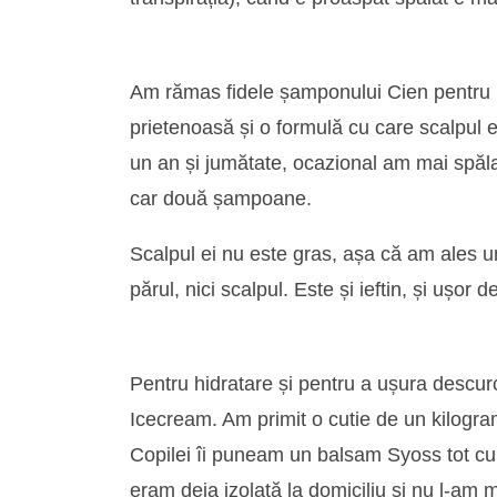
Am rămas fidele șamponului Cien pentru be
prietenoasă și o formulă cu care scalpul
un an și jumătate, ocazional am mai spăla
car două șampoane.
Scalpul ei nu este gras, așa că am ales un
părul, nici scalpul. Este și ieftin, și ușor d
Pentru hidratare și pentru a ușura descu
Icecream. Am primit o cutie de un kilogr
Copilei îi puneam un balsam Syoss tot cu 
eram deja izolată la domiciliu și nu l-am m