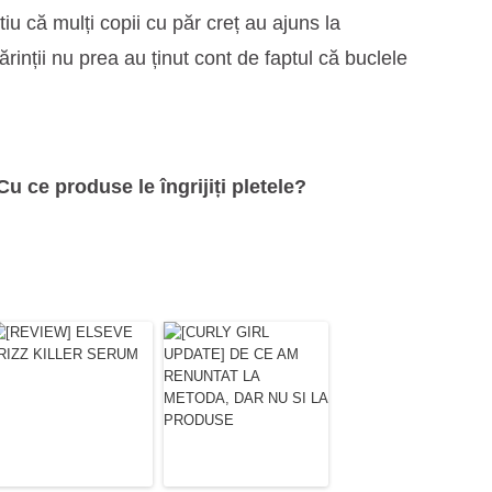
iu că mulți copii cu păr creț au ajuns la
rinții nu prea au ținut cont de faptul că buclele
Cu ce produse le îngrijiți pletele?