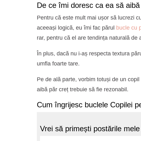
De ce îmi doresc ca ea să aibă
Pentru că este mult mai ușor să lucrezi cu
aceeași logică, eu îmi fac părul
bucle cu p
rar, pentru că el are tendința naturală de 
În plus, dacă nu i-aș respecta textura părul
umfla foarte tare.
Pe de ală parte, vorbim totuși de un copil
aibă păr creț trebuie să fie rezonabil.
Cum îngrijesc buclele Copilei p
Vrei să primești postările mel