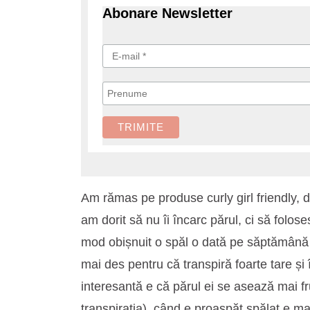
Abonare Newsletter
Am rămas pe produse curly girl friendly,
am dorit să nu îi încarc părul, ci să folose
mod obișnuit o spăl o dată pe săptămână p
mai des pentru că transpiră foarte tare și 
interesantă e că părul ei se asează mai f
transpirația), când e proaspăt spălat e mai 