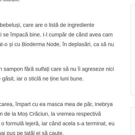
beluși, care are o listă de ingrediente
 ei se împacă bine. I-l cumpăr de când avea cam
t-o și cu Bioderma Node, în deplasări, ca să nu
 sampon fără sulfați care să nu îi agreseze nici
e găsit, iar o sticlă ne ține luni bune.
rcarea, împart cu ea masca mea de păr, Inebrya
am de la Moș Crăciun, la vremea respectivă
o formulă lejeră, iar când acela s-a terminat, eu
ai pus pe tatăl ei să caute.