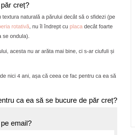
 păr creț?
 textura naturală a părului decât să o sfidezi (pe
eria rotativă
, nu îl îndrept cu
placa
decât foarte
a se ondula).
ui, acesta nu ar arăta mai bine, ci s-ar ciufuli și
 de nici 4 ani, așa că ceea ce fac pentru ca ea să
entru ca ea să se bucure de păr creț?
e pe email?