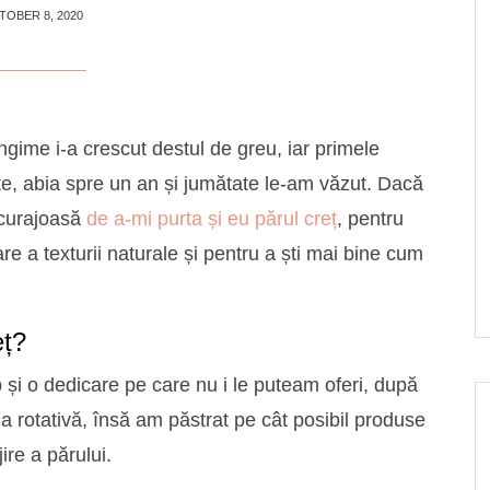
TOBER 8, 2020
ngime i-a crescut destul de greu, iar primele
e, abia spre un an și jumătate le-am văzut. Dacă
 curajoasă
de a-mi purta și eu părul creț
, pentru
re a texturii naturale și pentru a ști mai bine cum
eț?
 și o dedicare pe care nu i le puteam oferi, după
ia rotativă, însă am păstrat pe cât posibil produse
jire a părului.