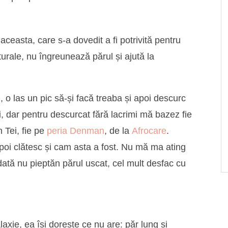
easta, care s-a dovedit a fi potrivită pentru
urale, nu îngreunează părul și ajută la
, o las un pic să-și facă treaba și apoi descurc
ii, dar pentru descurcat fără lacrimi mă bazez fie
 Tei, fie pe
peria Denman
, de la
Afrocare
.
apoi clătesc și cam asta a fost. Nu mă ma ating
dată nu pieptăn părul uscat, cel mult desfac cu
axie, ea își dorește ce nu are: păr lung si