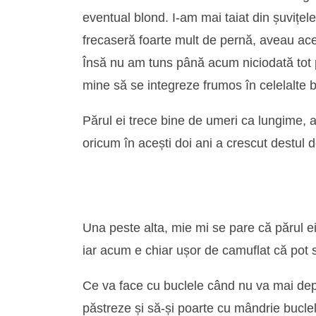
eventual blond. I-am mai taiat din șuvițel
frecaseră foarte mult de pernă, aveau acel
Însă nu am tuns până acum niciodată tot pă
mine să se integreze frumos în celelalte b
Părul ei trece bine de umeri ca lungime, 
oricum în acești doi ani a crescut destul
Una peste alta, mie mi se pare că părul ei 
iar acum e chiar ușor de camuflat că pot s
Ce va face cu buclele când nu va mai depi
păstreze și să-și poarte cu mândrie bucle