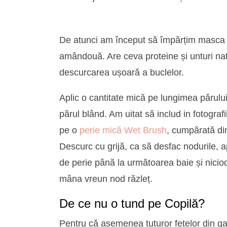
De atunci am început să împărțim masca ac
amândouă. Are ceva proteine și unturi nat
descurcarea ușoară a buclelor.
Aplic o cantitate mică pe lungimea părului
părul blând. Am uitat să includ in fotograf
pe o
perie mică Wet Brush
, cumpărată din
Descurc cu grijă, ca să desfac nodurile, 
de perie până la următoarea baie și nicio
mâna vreun nod răzleț.
De ce nu o tund pe Copilă?
Pentru că asemenea tuturor fetelor din gal