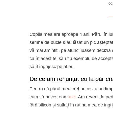
OC
Copila mea are aproape 4 ani. Părul în lu
semne de bucle s-au lăsat un pic așteptat
vă mai amintiți, pe atunci luasem decizia
ca în acest fel să-i fiu exemplu de accepta
să îl îngrijesc pe al ei.
De ce am renunțat eu la păr cr
Pentru că părul meu creț necesita un timp
cum vă povesteam
aici
. Am revenit la per
fără silicon și sulfați în rutina mea de ingri