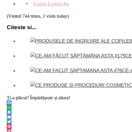
Lolita Lempicka
(Visited 744 times, 1 visits today)
Citeste si...
CE
CE-
Ți-a plăcut? Împărtășește și altora!
Facebook
WhatsApp
Messenger
Email
Twitter
Pinterest