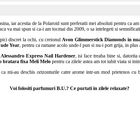
sina, iar acestia de la Polaroid sunt preferatii mei absoluti pentru ca am 
aca va mai spun si ca-i am tocmai din 2009, o sa intelegeti si semnificati
ici discret la ochi, cu creionul
Avon Glimmerstick Diamonds in nu
Nude Year
, pentru ca ramane acolo unde-l pun si nu-i port grija, in plus 
Alessandro Express Nail Hardener
, isi face treaba bine si, datorit
o bratara fixa Meli Melo
pentru ca zilele astea am tot iubit viata si ini
 ca mi-au deschis orizonturile catre arome intr-un mod prietenos cu 
Voi folositi parfumuri B.U.? Ce purtati in zilele relaxate?