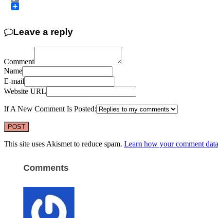
Copy
Link
Share
Leave a reply
Comment
Name
E-mail
Website URL
If A New Comment Is Posted:
This site uses Akismet to reduce spam.
Learn how your comment data 
Comments