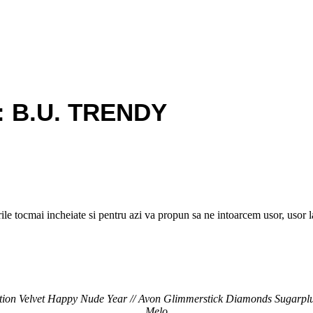
 B.U. TRENDY
orile tocmai incheiate si pentru azi va propun sa ne intoarcem usor, usor 
e Edition Velvet Happy Nude Year // Avon Glimmerstick Diamonds S
Melo