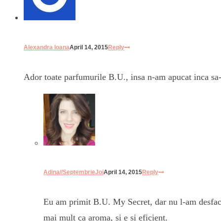
Alexandra Ioana
April 14, 2015
Reply
Ador toate parfumurile B.U., insa n-am apucat inca sa-l
Adina//SeptembrieJoi
April 14, 2015
Reply
Eu am primit B.U. My Secret, dar nu l-am desfacut
mai mult ca aroma, si e si eficient.