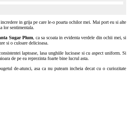
incredere in grija pe care le-o poarta ochilor mei. Mai port eu si alte
a lor sentimentala.
anta Sugar Plum
, ca sa scoata in evidenta verdele din ochii mei, si
are si o culoare delicioasa.
a consistentei laptoase, lasa unghiile lucioase si cu aspect uniform. Si
mioara de pe ea reprezinta foarte bine lucrul asta.
bugetul de-atunci, asa ca nu puteam incheia decat cu o curiozitate