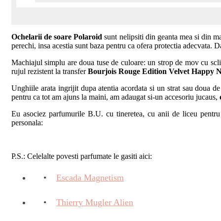
Ochelarii de soare Polaroid
sunt nelipsiti din geanta mea si din ma
perechi, insa acestia sunt baza pentru ca ofera protectia adecvata. D
Machiajul simplu are doua tuse de culoare: un strop de mov cu sclip
rujul rezistent la transfer
Bourjois Rouge Edition Velvet Happy 
Unghiile arata ingrijit dupa atentia acordata si un strat sau doua de
pentru ca tot am ajuns la maini, am adaugat si-un accesoriu jucaus,
Eu asociez parfumurile B.U. cu tineretea, cu anii de liceu pentru
personala:
P.S.: Celelalte povesti parfumate le gasiti aici:
Escada Magnetism
Thierry Mugler Alien