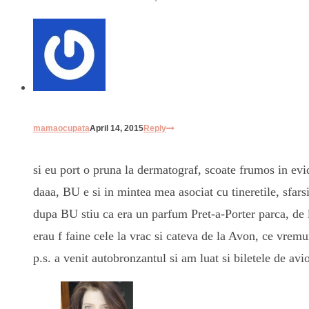
mamaocupata
April 14, 2015
Reply
si eu port o pruna la dermatograf, scoate frumos in evid
daaa, BU e si in mintea mea asociat cu tineretile, sfars
dupa BU stiu ca era un parfum Pret-a-Porter parca, de 
erau f faine cele la vrac si cateva de la Avon, ce vrem
p.s. a venit autobronzantul si am luat si biletele de avi