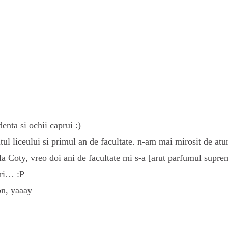
enta si ochii caprui :)
itul liceului si primul an de facultate. n-am mai mirosit de a
la Coty, vreo doi ani de facultate mi s-a [arut parfumul supr
uri… :P
on, yaaay