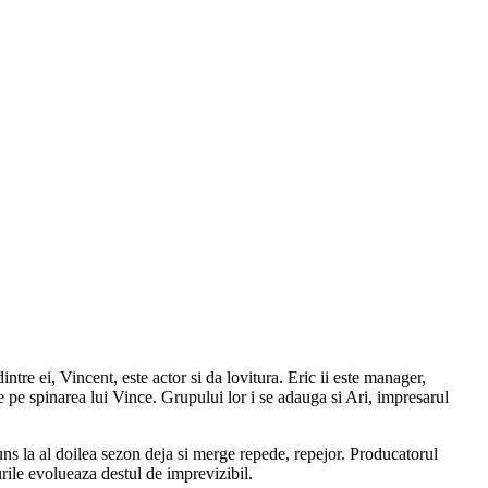
tre ei, Vincent, este actor si da lovitura. Eric ii este manager,
e pe spinarea lui Vince. Grupului lor i se adauga si Ari, impresarul
juns la al doilea sezon deja si merge repede, repejor. Producatorul
urile evolueaza destul de imprevizibil.