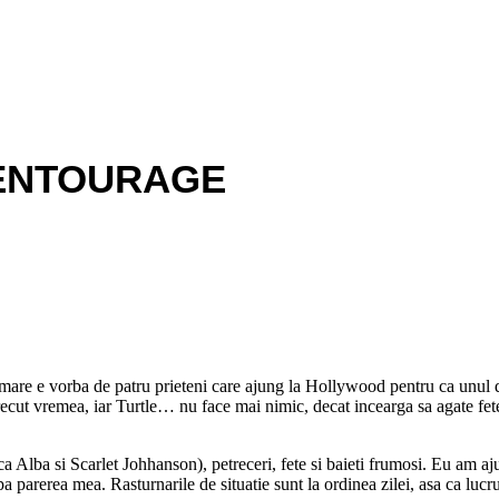
 ENTOURAGE
mare e vorba de patru prieteni care ajung la Hollywood pentru ca unul din
 trecut vremea, iar Turtle… nu face mai nimic, decat incearga sa agate fet
ica Alba si Scarlet Johhanson),
petreceri, fete si baieti frumosi. Eu am a
 parerea mea. Rasturnarile de situatie sunt la ordinea zilei, asa ca lucr