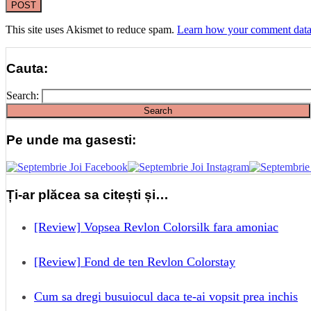
This site uses Akismet to reduce spam.
Learn how your comment data 
Cauta:
Search:
Pe unde ma gasesti:
Ți-ar plăcea sa citești și…
[Review] Vopsea Revlon Colorsilk fara amoniac
[Review] Fond de ten Revlon Colorstay
Cum sa dregi busuiocul daca te-ai vopsit prea inchis