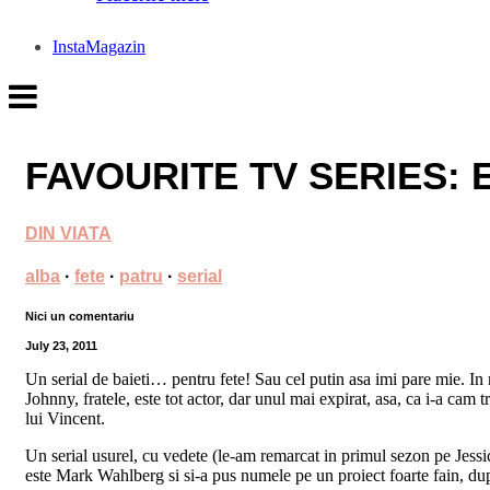
InstaMagazin
FAVOURITE TV SERIES:
DIN VIATA
alba
·
fete
·
patru
·
serial
Nici un comentariu
July 23, 2011
Un serial de baieti… pentru fete! Sau cel putin asa imi pare mie. In 
Johnny, fratele, este tot actor, dar unul mai expirat, asa, ca i-a cam
lui Vincent.
Un serial usurel, cu vedete (le-am remarcat in primul sezon pe Jess
este Mark Wahlberg si si-a pus numele pe un proiect foarte fain, dupa