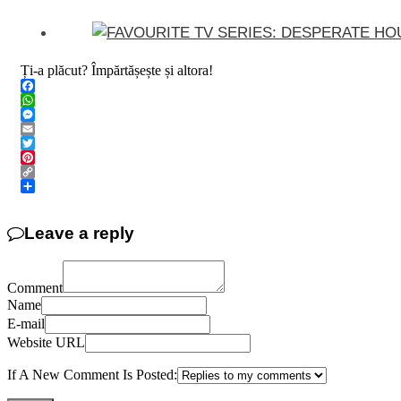
Ți-a plăcut? Împărtășește și altora!
Facebook
WhatsApp
Messenger
Email
Twitter
Pinterest
Copy
Link
Share
Leave a reply
Comment
Name
E-mail
Website URL
If A New Comment Is Posted: