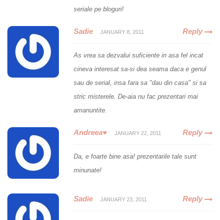
seriale pe bloguri!
Sadie
Reply
JANUARY 8, 2011
As vrea sa dezvalui suficiente in asa fel incat
cineva interesat sa-si dea seama daca e genul
sau de serial, insa fara sa "dau din casa" si sa
stric misterele. De-aia nu fac prezentari mai
amanuntite.
Andreea♥
Reply
JANUARY 22, 2011
Da, e foarte bine asa! prezentarile tale sunt
minunate!
Sadie
Reply
JANUARY 23, 2011