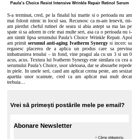
Paula’s Choice Resist Intensive Wrinkle Repair Retinol Serum
S-a terminat, cred, pe la finalul lui martie si o perioada nu am
mai folosit nimic in locul sau. Recunosc ca m-am lenevit, mi-
am pierdut cheful rutinei de seara si abia astept sa ma las pe
spate si sa adorm in cele mai multe seri, asa ca o perioada nu i-
am simtit lipsa serumului Paula’s Choice Wrinkle Repair. Apoi
am primit
serumul anti-aging Ivatherm Synergy
si incerc sa
regasesc placerea de a aplica un produs care sa previna
imbatranirea tenului – in fond, vine pragul ala cu un 3 si un 0
acus, acus. Textura lui Ivatherm Synergy este similara cu cea a
serumului Paula’s Choice, usor uleioasa, dar se absoarbe repede
in piele. In unele seri, cand am aplicat crema peste, am sesizat
aparitia unor scamute, cred ca am aplicat mai mult decat
trebuia…
Vrei să primești postările mele pe email?
Abonare Newsletter
*
Câmp obligatoriu.