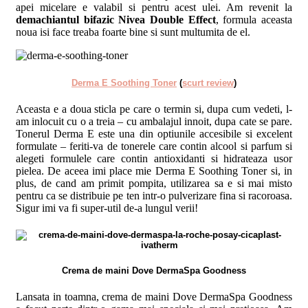
apei micelare e valabil si pentru acest ulei. Am revenit la
demachiantul bifazic Nivea Double Effect
, formula aceasta
noua isi face treaba foarte bine si sunt multumita de el.
Derma E Soothing Toner
(
scurt review
)
Aceasta e a doua sticla pe care o termin si, dupa cum vedeti, l-
am inlocuit cu o a treia – cu ambalajul innoit, dupa cate se pare.
Tonerul Derma E este una din optiunile accesibile si excelent
formulate – feriti-va de tonerele care contin alcool si parfum si
alegeti formulele care contin antioxidanti si hidrateaza usor
pielea. De aceea imi place mie Derma E Soothing Toner si, in
plus, de cand am primit pompita, utilizarea sa e si mai misto
pentru ca se distribuie pe ten intr-o pulverizare fina si racoroasa.
Sigur imi va fi super-util de-a lungul verii!
Crema de maini Dove DermaSpa Goodness
Lansata in toamna, crema de maini Dove DermaSpa Goodness