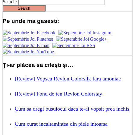
Search:
Pe unde ma gasesti:
Ți-ar plăcea sa citești și…
[Review] Vopsea Revlon Colorsilk fara amoniac
[Review] Fond de ten Revlon Colorstay
Cum sa dregi busuiocul daca te-ai vopsit prea inchis
Cum curat incaltamintea din piele intoarsa