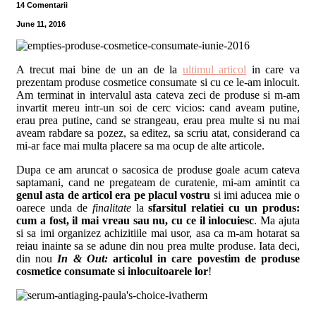
14 Comentarii
June 11, 2016
A trecut mai bine de un an de la
ultimul articol
in care va
prezentam produse cosmetice consumate si cu ce le-am inlocuit.
Am terminat in intervalul asta cateva zeci de produse si m-am
invartit mereu intr-un soi de cerc vicios: cand aveam putine,
erau prea putine, cand se strangeau, erau prea multe si nu mai
aveam rabdare sa pozez, sa editez, sa scriu atat, considerand ca
mi-ar face mai multa placere sa ma ocup de alte articole.
Dupa ce am aruncat o sacosica de produse goale acum cateva
saptamani, cand ne pregateam de curatenie, mi-am amintit ca
genul asta de articol era pe placul vostru
si imi aducea mie o
oarece unda de
finalitate
la
sfarsitul relatiei cu un produs:
cum a fost, il mai vreau sau nu, cu ce il inlocuiesc
. Ma ajuta
si sa imi organizez achizitiile mai usor, asa ca m-am hotarat sa
reiau inainte sa se adune din nou prea multe produse. Iata deci,
din nou
In & Out:
articolul in care povestim de produse
cosmetice consumate si inlocuitoarele lor
!