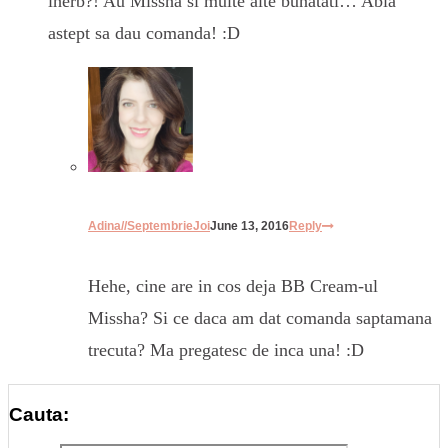
iherb?! Au Missha si multe alte bunatati… Abia
astept sa dau comanda! :D
Adina//SeptembrieJoi
June 13, 2016
Reply
Hehe, cine are in cos deja BB Cream-ul
Missha? Si ce daca am dat comanda saptamana
trecuta? Ma pregatesc de inca una! :D
Cauta: