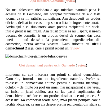
Apa micelara Gamarde
(
review
)
Nu mai folosisem niciodata o apa micelara naturala pana la
aceasta de la Gamarde, am acceptat propunerea de a o testa
tocmai ca sa-mi satisfac curiozitatea. Am descoperit un produs
eficient, delicat in acelasi timp si cu o lista de ingrediente curata.
Ambalajul e cu dus-intors: arata pretios recipientul din sticla,
insa e greut si mai fragil. Am reusit totusi sa nu il sparg si m-am
bucurat de pompita. E un produs destul de scump, dar daca
tineti in mod deosebit la provenienta ingredientelor din
cosmetice, merita atentia voastra. L-am inlocuit cu
uleiul
demachiant Ziaja
, care a primit recent un
review
.
Ulei demachiant pentru ochi Gamarde
(
review
)
Impreuna cu apa micelara am primit si uleiul demachiant
Gamarde, formulat tot cu ingrediente naturale. Prefer sa
folosesc un demachiant anume pentru a inlatura machiajul
ochilor – de multe ori port un rimel mai incapatanat si nu vreau
sa insist in jurul ochilor, asa ca fac pasul suplimentar de
demachiere a ochilor cu un produs destinat acestui proces. Si
acest ulei s-a comportat foarte bine, mi-a placut pompita care a
facilitat dozarea, ce am zis despre pret si recipientul din sticla al