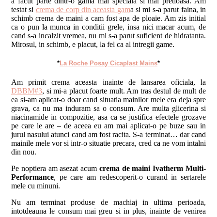
a facut parte dintr-o gama mai speciala si mai pretioasa. Am
testat si
crema de corp din aceasta gam
a si mi s-a parut faina, in
schimb crema de maini a cam fost apa de ploaie. Am zis initial
ca o pun la munca in conditii grele, insa nici macar acum, de
cand s-a incalzit vremea, nu mi s-a parut suficient de hidratanta.
Mirosul, in schimb, e placut, la fel ca al intregii game.
*
La Roche Posay Cicaplast Mains
*
Am primit crema aceasta inainte de lansarea oficiala, la
DBBM#3
, si mi-a placut foarte mult. Am tras destul de mult de
ea si-am aplicat-o doar cand situatia mainilor mele era deja spre
grava, ca nu ma induram sa o consum. Are multa glicerina si
niacinamide in compozitie, asa ca se justifica efectele grozave
pe care le are – de aceea eu am mai aplicat-o pe buze sau in
jurul nasului atunci cand am fost racita. S-a terminat… dar cand
mainile mele vor si intr-o situatie precara, cred ca ne vom intalni
din nou.
Pe noptiera am asezat acum
crema de maini Ivatherm Multi-
Performance
, pe care am redescoperit-o curand in sertarele
mele cu minuni.
Nu am terminat produse de machiaj in ultima perioada,
intotdeauna le consum mai greu si in plus, inainte de venirea