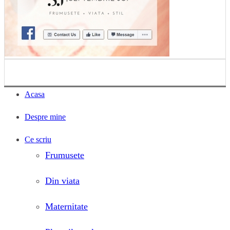
Acasa
Despre mine
Ce scriu
Frumusete
Din viata
Maternitate