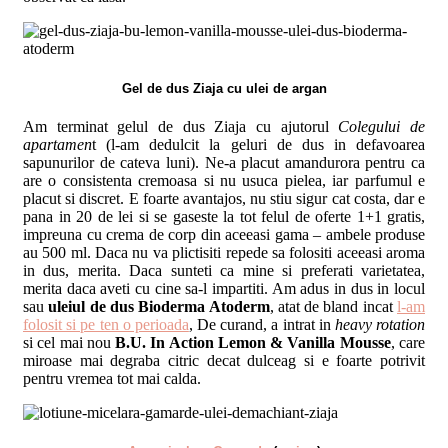
Gel de dus Ziaja cu ulei de argan
Am terminat gelul de dus Ziaja cu ajutorul
Colegului de
apartamen
t (l-am dedulcit la geluri de dus in defavoarea
sapunurilor de cateva luni). Ne-a placut amandurora pentru ca
are o consistenta cremoasa si nu usuca pielea, iar parfumul e
placut si discret. E foarte avantajos, nu stiu sigur cat costa, dar e
pana in 20 de lei si se gaseste la tot felul de oferte 1+1 gratis,
impreuna cu crema de corp din aceeasi gama – ambele produse
au 500 ml. Daca nu va plictisiti repede sa folositi aceeasi aroma
in dus, merita. Daca sunteti ca mine si preferati varietatea,
merita daca aveti cu cine sa-l impartiti. Am adus in dus in locul
sau
uleiul de dus Bioderma Atoderm
, atat de bland incat
l-am
folosit si pe ten o perioada
, De curand, a intrat in
heavy rotation
si cel mai nou
B.U. In Action Lemon & Vanilla Mousse
, care
miroase mai degraba citric decat dulceag si e foarte potrivit
pentru vremea tot mai calda.