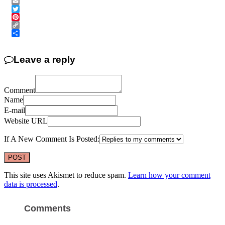
Messenger
Email
Twitter
Pinterest
Copy
Link
Share
Leave a reply
Comment
Name
E-mail
Website URL
If A New Comment Is Posted:
This site uses Akismet to reduce spam.
Learn how your comment
data is processed
.
Comments