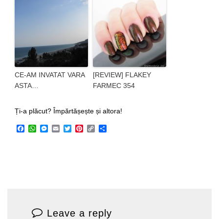
CE-AM INVATAT VARA
[REVIEW] FLAKEY
ASTA…
FARMEC 354
Ți-a plăcut? Împărtășește și altora!
Facebook
WhatsApp
Messenger
Email
Twitter
Pinterest
Copy
Share
Link
Leave a reply