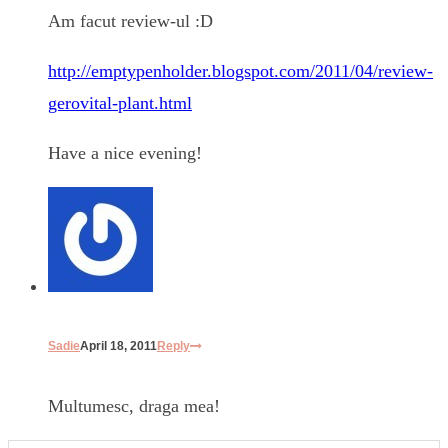
Am facut review-ul :D
http://emptypenholder.blogspot.com/2011/04/review-
gerovital-plant.html
Have a nice evening!
Sadie
April 18, 2011
Reply
Multumesc, draga mea!