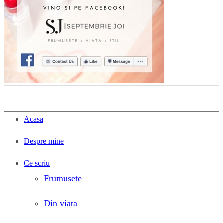
Acasa
Despre mine
Ce scriu
Frumusete
Din viata