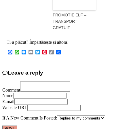
PROMOTIE ELF –
TRANSPORT
GRATUIT
Ți-a plăcut? Împărtășește și altora!
Facebook
WhatsApp
Messenger
Email
Twitter
Pinterest
Copy
Share
Link
Leave a reply
Comment
Name
E-mail
Website URL
If A New Comment Is Posted: