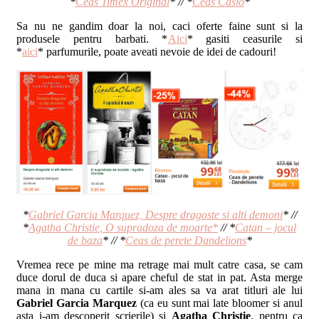
*
Ceas Timex Original
* // *
Ceas Casio
*
Sa nu ne gandim doar la noi, caci oferte faine sunt si la
produsele pentru barbati. *
Aici
* gasiti ceasurile si
*
aici
* parfumurile, poate aveati nevoie de idei de cadouri!
*
Gabriel Garcia Marquez, Despre dragoste si alti demoni
* //
*
Agatha Christie, O supradoza de moarte*
// *
Catan – jocul
de baza
* // *
Ceas de perete Dandelions
*
Vremea rece pe mine ma retrage mai mult catre casa, se cam
duce dorul de duca si apare cheful de stat in pat. Asta merge
mana in mana cu cartile si-am ales sa va arat titluri ale lui
Gabriel Garcia Marquez
(ca eu sunt mai late bloomer si anul
asta i-am descoperit scrierile) si
Agatha Christie
, pentru ca