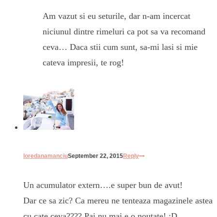
Am vazut si eu seturile, dar n-am incercat
niciunul dintre rimeluri ca pot sa va recomand
ceva… Daca stii cum sunt, sa-mi lasi si mie
cateva impresii, te rog!
loredanamanciu
September 22, 2015
Reply
Un acumulator extern….e super bun de avut!
Dar ce sa zic? Ca mereu ne tenteaza magazinele astea
cu cate ceva???? Pai nu mai e o noutate! :D