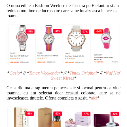
O noua editie a Fashion Week se desfasoara pe Elefant.ro si-au
redus o multime de lucrusoare care sa ne incalzeasca in aceasta
toamna.
*
Casio
* // *
Timex Weekender
* // *
Timex Original
* // *
Naf Naf
Sweet Kisses
*
Ceasurile ma atrag mereu pe acest site si tocmai pentru ca vine
toamna, eu am selectat doar ceasuri colorate, care sa ne
inveseleasca tinutele. Oferta completa o gasiti *
aici
*.