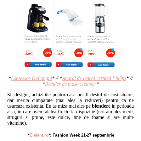
*
Espressor DeLonghi
* // *
Aparat de calcat vertical Philips
* //
*
Blender de masa Heinner
*
Si, desigur, achizitiile pentru casa pot fi destul de costisitoare,
dar merita cumparate (mai ales la reduceri) pentru ca ne
usureaza existenta. Eu as miza mai ales pe
blendere
in perioada
asta, in care avem atatea fructe la dispozitie (noi am ales mere,
struguri si prune, este dulce, tine de foame si are multe
vitamine).
*
Elefant.ro
*: Fashion Week 21-27 septembrie