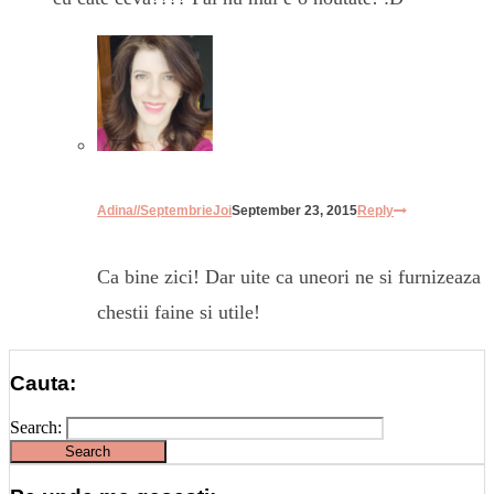
Adina//SeptembrieJoi
September 23, 2015
Reply
Ca bine zici! Dar uite ca uneori ne si furnizeaza
chestii faine si utile!
Cauta:
Search: