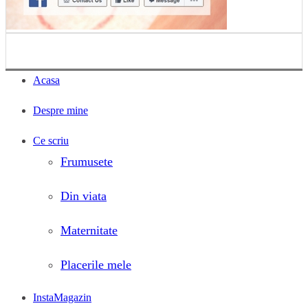
Acasa
Despre mine
Ce scriu
Frumusete
Din viata
Maternitate
Placerile mele
InstaMagazin