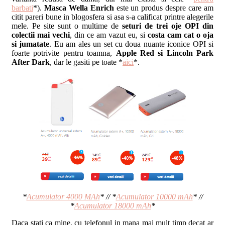
barbati
*).
Masca Wella Enrich
este un produs despre care am
citit pareri bune in blogosfera si asa s-a calificat printre alegerile
mele. Pe site sunt o multime de
seturi de trei oje OPI din
colectii mai vechi
, din ce am vazut eu, si
costa cam cat o oja
si jumatate
. Eu am ales un set cu doua nuante iconice OPI si
foarte potrivite pentru toamna,
Apple Red si Lincoln Park
After Dark
, dar le gasiti pe toate *
aici
*.
*
Acumulator 4000 MAh
* // *
Acumulator 10000 mAh
* //
*
Acumulator 18000 mAh
*
Daca stati ca mine, cu telefonul in mana mai mult timp decat ar