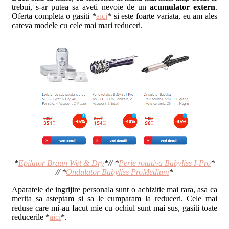
trebui, s-ar putea sa aveti nevoie de un
acumulator extern
.
Oferta completa o gasiti *
aici
* si este foarte variata, eu am ales
cateva modele cu cele mai mari reduceri.
*
Epilator Braun Wet & Dry
*// *
Perie rotativa Babyliss I-Pro
*
// *
Ondulator Babyliss ProMedium
*
Aparatele de ingrijire personala sunt o achizitie mai rara, asa ca
merita sa asteptam si sa le cumparam la reduceri. Cele mai
reduse care mi-au facut mie cu ochiul sunt mai sus, gasiti toate
reducerile *
aici
*.