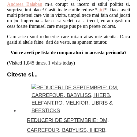
Andreea Balaban
m-a corupt sa incerc si stilul politist si,
surpriza, imi place! Gasiti toate cartile reduse *
aici
*. Daca aveti
multi prieteni care vin in vizita, timpul trece mai fain cand jucati
un joc impreuna – iar ca sa vedeti cat a trecut, eu am gasit un
ceas foarte frumusel care merge pus pe un perete colorat.
Cam astea sunt reducerile care mi-au atras mie atentia. Daca
gasiti si altele faine, dati de veste, sa spunem tuturor.
Voi ce aveti pe lista de cumparaturi in aceasta perioada?
(Visited 1,045 times, 1 visits today)
Citeste si...
REDUCERI DE SEPTEMBRIE: DM,
CARREFOUR, BABYLISS, IHERB,