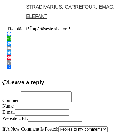
STRADIVARIUS, CARREFOUR, EMAG,
ELEFANT
Ți-a plăcut? Împărtășește și altora!
Facebook
WhatsApp
Messenger
Email
Twitter
Pinterest
Copy
Link
Share
Leave a reply
Comment
Name
E-mail
Website URL
If A New Comment Is Posted: