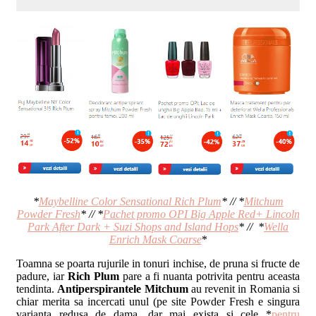
*
Maybelline Color Sensational Rich Plum
* // *
Mitchum
Powder Fresh
* // *
Pachet promo OPI Big Apple Red+ Lincoln
Park After Dark + Suzi Shops and Island Hops
* // *
Wella
Enrich Mask Coarse
*
Toamna se poarta rujurile in tonuri inchise, de pruna si fructe de
padure, iar
Rich Plum
pare a fi nuanta potrivita pentru aceasta
tendinta.
Antiperspirantele Mitchum
au revenit in Romania si
chiar merita sa incercati unul (pe site Powder Fresh e singura
varianta redusa de dama, dar mai exista si cele *
pentru