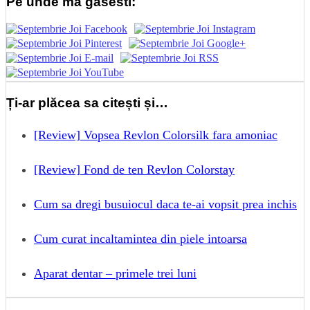
Pe unde ma gasesti:
Ți-ar plăcea sa citești și…
[Review] Vopsea Revlon Colorsilk fara amoniac
[Review] Fond de ten Revlon Colorstay
Cum sa dregi busuiocul daca te-ai vopsit prea inchis
Cum curat incaltamintea din piele intoarsa
Aparat dentar – primele trei luni