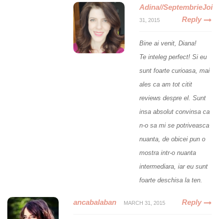
Adina//SeptembrieJoi
Reply
31, 2015
Bine ai venit, Diana!
Te inteleg perfect! Si eu
sunt foarte curioasa, mai
ales ca am tot citit
reviews despre el. Sunt
insa absolut convinsa ca
n-o sa mi se potriveasca
nuanta, de obicei pun o
mostra intr-o nuanta
intermediara, iar eu sunt
foarte deschisa la ten.
ancabalaban
Reply
MARCH 31, 2015