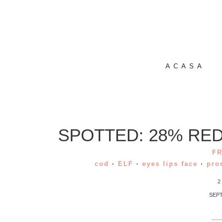
ACASA
SPOTTED: 28% RED
F
cod
·
ELF
·
eyes lips face
·
pro
2
SEPT