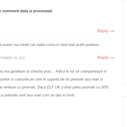
r comment data is processed
.
Reply
ca uneori ma intreb cat naiba costa in mod real acele produse…
Reply
TEMBER 28, 2011
i eu ma gandeam la chestia asta… Adica ei tot se cramponeaza in
uselor si costurile pe care le suporta de tin preturile asa mari si
ne tenteze cu promotii. Daca ELF UK a tinut patru promotii cu 50%,
a preturile sunt asa mari cum se dau ei loviti.