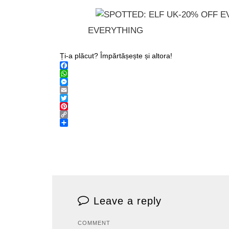
EVERYTHING
Ți-a plăcut? Împărtășește și altora!
Facebook
WhatsApp
Messenger
Email
Twitter
Pinterest
Copy
Link
Share
Leave a reply
COMMENT